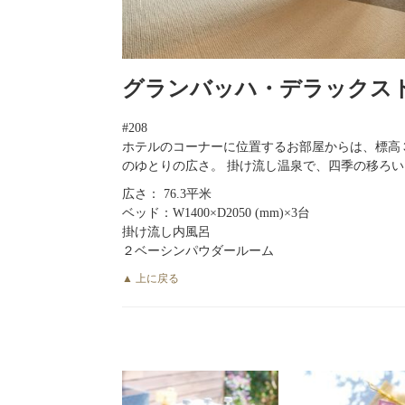
グランバッハ・デラックス
#208
ホテルのコーナーに位置するお部屋からは、標高
のゆとりの広さ。 掛け流し温泉で、四季の移ろ
広さ： 76.3平米
ベッド：W1400×D2050 (mm)×3台
掛け流し内風呂
２ベーシンパウダールーム
▲ 上に戻る