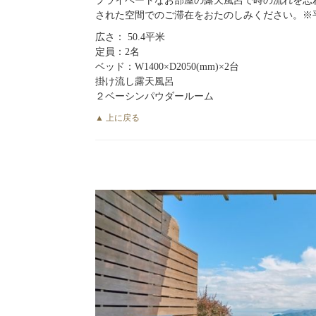
プライベートなお部屋の露天風呂で時の流れを忘
された空間でのご滞在をおたのしみください。※
広さ： 50.4平米
定員：2名
ベッド：W1400×D2050(mm)×2台
掛け流し露天風呂
２ベーシンパウダールーム
▲ 上に戻る