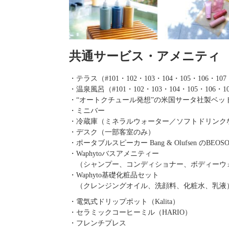
共通サービス・アメニティ
・テラス（#101・102・103・104・105・106・107
・温泉風呂（#101・102・103・104・105・
・“オートクチュール発想”の米国サータ社製ベッ
・ミニバー
・冷蔵庫（ミネラルウォーター／ソフトドリンク
・デスク（一部客室のみ）
・ポータブルスピーカー Bang & Olufsen のBEOSOUN
・Waphytoバスアメニティー
（シャンプー、コンディショナー、ボディーウ
・Waphyto基礎化粧品セット
（クレンジングオイル、洗顔料、化粧水、乳液
・電気式ドリップポット（Kalita）
・セラミックコーヒーミル（HARIO）
・フレンチプレス