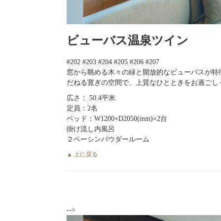
ビューバス温泉ツイン
#202 #203 #204 #205 #206 #207
窓から眺める木々の緑と開放的なビューバスが特
だねる寛ぎの空間で、上質なひとときをお過ごし
広さ： 50.4平米
定員：2名
ベッド：W1200×D2050(mm)×2台
掛け流し内風呂
２ベーシンパウダールーム
▲ 上に戻る
-->