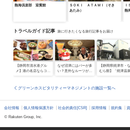
熱海倶楽部 迎賓館
ＳＯＫＩ ＡＴＡＭＩ（そき
Ｉ
あたみ）
熱
＆
トラベルガイド記事
旅に行きたくなる旅行記事をお届け
【静岡市清水港グル
なぜ沼津にはバーが多
【静岡県焼津市・
メ】港の名店ならコ
い？意外なルーツがわ
むら館】「焼津温
コ！マグロ食べ比べや
かる店へ【静岡県沼津
発祥の地で「浮遊
激レア“サバの氷室盛
市・BAR FRANK／ね
験」 開発期間3年
り”港周辺の店5選
こと白鳥】
泉商品で手がすべ
グリーンホスピタリティーマネジメントの施設一覧へ
会社情報
個人情報保護方針
社会的責任[CSR]
採用情報
規約集
© Rakuten Group, Inc.