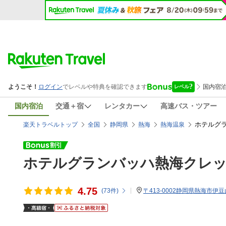
国内宿泊
交通＋宿
レンタカー
高速バス・ツアー
ホテルグ
楽天トラベルトップ
全国
静岡県
熱海
熱海温泉
ホテルグランバッハ熱海クレ
4.75
(
73
件)
〒413-0002静岡県熱海市伊豆山