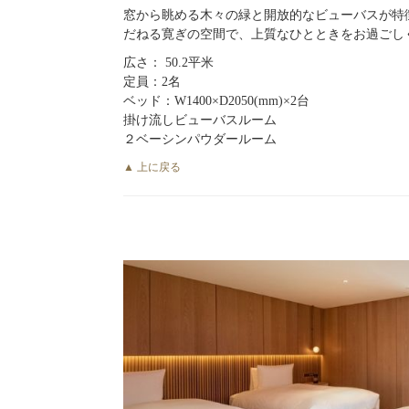
窓から眺める木々の緑と開放的なビューバスが特
だねる寛ぎの空間で、上質なひとときをお過ごし
広さ： 50.2平米
定員：2名
ベッド：W1400×D2050(mm)×2台
掛け流しビューバスルーム
２ベーシンパウダールーム
▲ 上に戻る