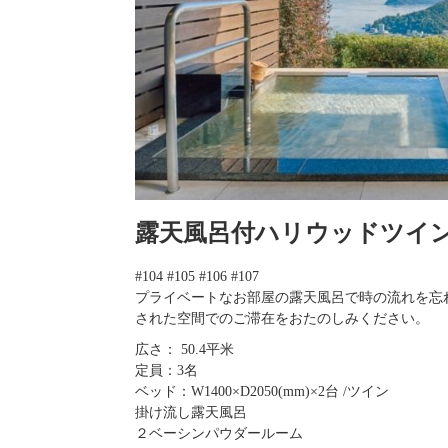
露天風呂付ハリウッドツイ
#104 #105 #106 #107
プライベートなお部屋の露天風呂で時の流れを忘
された空間でのご滞在をおたのしみください。
広さ： 50.4平米
定員：3名
ベッド：W1400×D2050(mm)×2台 /ツイン
掛け流し露天風呂
２ベーシンパウダールーム