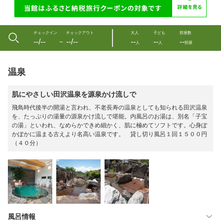
チェックイン
チェックアウト
大人
子ども
部屋数
--/--
--/--
--
--
--
〜
人
人
部屋
温泉
肌にやさしい田沢温泉を源泉かけ流しで
飛鳥時代後半の開湯と言われ、不老長寿の温泉としても知られる田沢温泉
を、たっぷりの湯量の源泉かけ流しで堪能。内風呂のお湯は、別名「子宝
の湯」といわれ、なめらかできめ細かく、肌に極めてソフトです。心身ぽ
かぽかに温まる古えより名高い温泉です。 貸し切り風呂１回１５００円
（４０分）
風呂情報