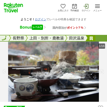
お気に入り
予約確認
ログイン
メニュー
全国
全国
長野県
上田・別所・鹿教湯
田沢温泉
田沢温
1/16