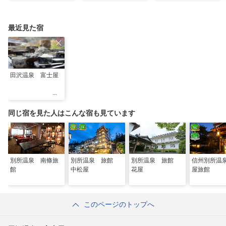
選
優雅な休日
最近見た宿
田沢温泉 富士屋
同じ宿を見た人はこんな宿も見ています
別所温泉 南條旅
別所温泉 旅館
別所温泉 旅館
信州別所温
館
中松屋
花屋
屋旅館
このページのトップへ