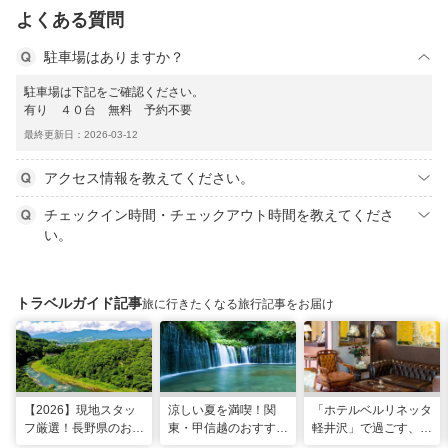
よくある質問
駐車場はありますか？
駐車場は下記をご確認ください。
有り ４０台 無料 予約不要
最終更新日：2026-03-12
アクセス情報を教えてください。
チェックイン時間・チェックアウト時間を教えてくださ
い。
トラベルガイド記事
旅に行きたくなる旅行記事をお届け
【2026】現地スタッ
涼しい夏を満喫！関
「ホテルベルリネッタ
フ厳選！長野県のおす
東・甲信越のおすすめ
軽井沢」で過ごす、ア
すめ観光スポット26
避暑地14選
ンティークに包まれる