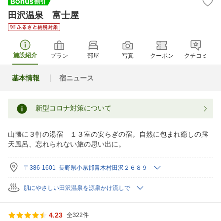
田沢温泉 富士屋
施設紹介
プラン
部屋
写真
クーポン
クチコミ
基本情報
宿ニュース
新型コロナ対策について
山懐に３軒の湯宿 １３室の安らぎの宿。自然に包まれ癒しの露
天風呂、忘れられない旅の思い出に。
〒386-1601 長野県小県郡青木村田沢２６８９
肌にやさしい田沢温泉を源泉かけ流しで
4.23
全322件