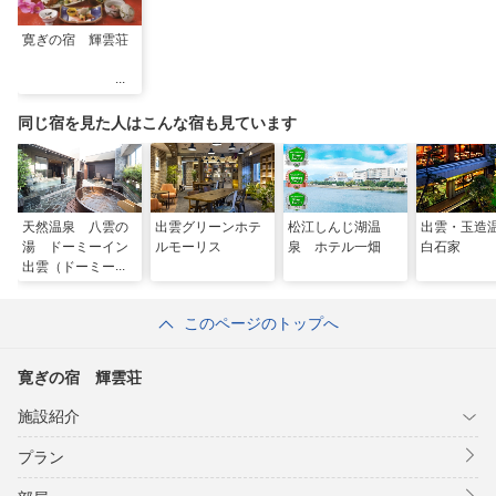
寛ぎの宿 輝雲荘
同じ宿を見た人はこんな宿も見ています
天然温泉 八雲の
出雲グリーンホテ
松江しんじ湖温
出雲・玉
湯 ドーミーイン
ルモーリス
泉 ホテル一畑
白石家
出雲（ドーミーイ
ン・御宿野乃 ホ
テルズグループ）
このページのトップへ
寛ぎの宿 輝雲荘
施設紹介
プラン