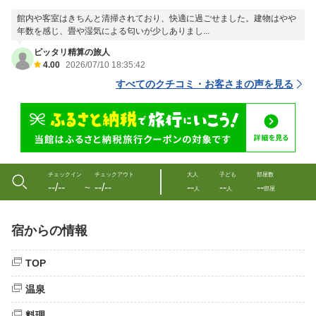
館内や客室はきちんと清掃されており、快適に過ごせました。建物はやや
年数を感じ、畳や湿気による匂いが少しありまし...
ピッタリ精算の旅人
4.00
2026/07/10 18:35:42
すべてのクチコミ・お客さまの声を見る
チェックイン
チェックアウト
大人
子ども
部屋数
--/--
--/--
--
--
--
〜
人
人
部屋
宿からの情報
TOP
温泉
料理