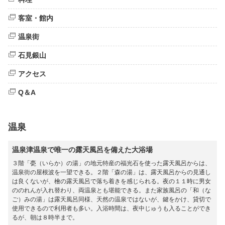
客室・館内
温泉街
石見銀山
アクセス
Q＆A
温泉
温泉津温泉で唯一の露天風呂を備えた大浴場
３階「甍（いらか）の湯」の地元特産の福光石を使った露天風呂からは、
温泉街の屋根波を一望できる。２階「森の湯」は、露天風呂からの見通し
は良くないが、檜の露天風呂で落ち着きを感じられる。夜の１１時に男女
ののれんが入れ替わり、両温泉とも堪能できる。また家族風呂の「和（な
ご）みの湯」は露天風呂同様、天然の温泉ではないが、鍵をかけ、貸切で
使用できるので利用者も多い。入浴時間は、夜中じゅうも入ることができ
るが、朝は８時半まで。