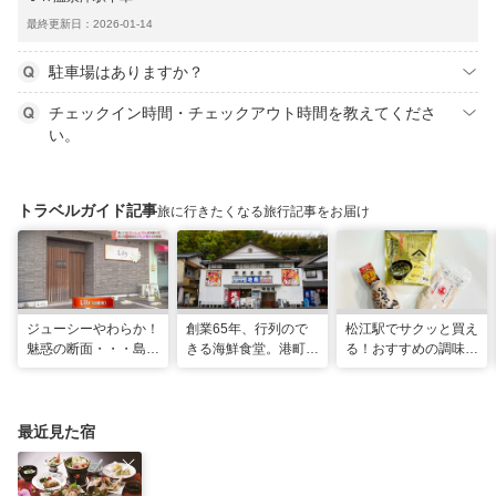
最終更新日：2026-01-14
駐車場はありますか？
チェックイン時間・チェックアウト時間を教えてくださ
い。
トラベルガイド記事
旅に行きたくなる旅行記事をお届け
ジューシーやわらか！
創業65年、行列ので
松江駅でサクッと買え
魅惑の断面・・・島根
きる海鮮食堂。港町で
る！おすすめの調味料
和牛を贅沢に使ったこ
味わう海の宝石箱が贅
お土産3選！
だわりのビフカツ
沢すぎる！｜島根県松
江市
最近見た宿