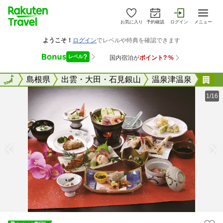
お気に入り
予約確認
ログイン
メニュー
全国
全国
島根県
出雲・大田・石見銀山
温泉津温泉
寛
1/16