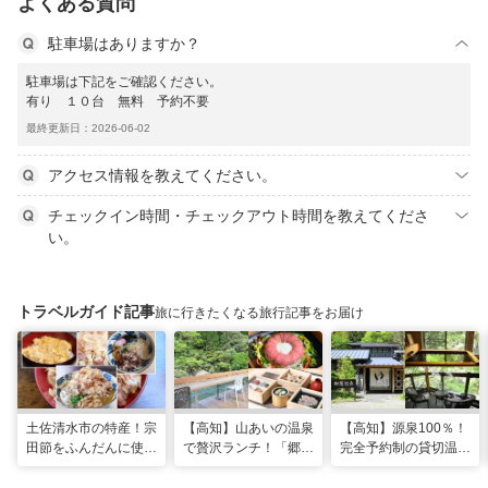
よくある質問
駐車場はありますか？
駐車場は下記をご確認ください。
有り １０台 無料 予約不要
最終更新日：2026-06-02
アクセス情報を教えてください。
チェックイン時間・チェックアウト時間を教えてくださ
い。
トラベルガイド記事
旅に行きたくなる旅行記事をお届け
土佐清水市の特産！宗
【高知】山あいの温泉
【高知】源泉100％！
田節をふんだんに使っ
で贅沢ランチ！「郷麓
完全予約制の貸切温泉
た料理が楽しめる「ヤ
温泉」
「郷麓温泉」
マアのお碗」