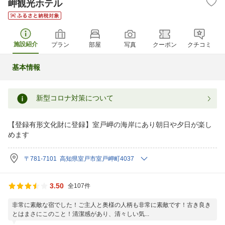
岬観光ホテル
施設紹介
プラン
部屋
写真
クーポン
クチコミ
基本情報
新型コロナ対策について
【登録有形文化財に登録】室戸岬の海岸にあり朝日や夕日が楽し
めます
〒781-7101 高知県室戸市室戸岬町4037
3.50
全107件
非常に素敵な宿でした！ご主人と奥様の人柄も非常に素敵です！古き良き
とはまさにこのこと！清潔感があり、清々しい気...