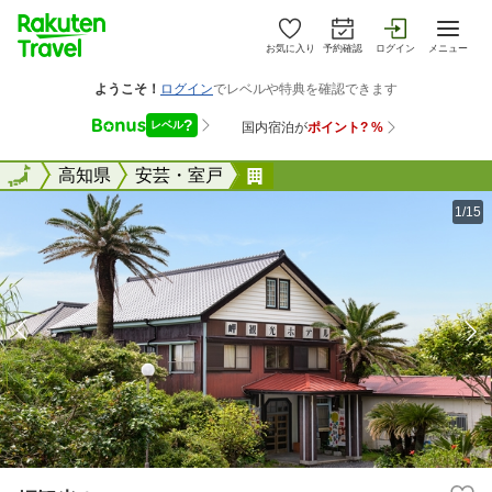
お気に入り
予約確認
ログイン
メニュー
全国
全国
高知県
安芸・室戸
岬観光ホテル
1/15