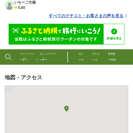
いちーご大福
5.00
すべてのクチコミ・お客さまの声を見る
チェックイン
チェックアウト
大人
子ども
部屋数
--/--
--/--
--
--
--
〜
人
人
部屋
地図・アクセス