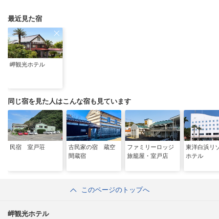
最近見た宿
岬観光ホテル
同じ宿を見た人はこんな宿も見ています
民宿 室戸荘
古民家の宿 蔵空
ファミリーロッジ
東洋白浜リ
間蔵宿
旅籠屋・室戸店
ホテル
このページのトップへ
岬観光ホテル