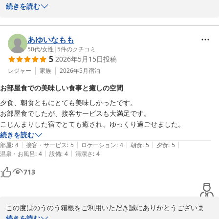
す。またご丁寧に貴重なご滞在のご感想をご投稿頂きお礼申し上げ
続きを読む
ます。当館の落ち着いた空間やプライベート感のある雰囲気につき
ましてご満足頂けたご様子を拝見し、大変嬉しく存じます。お部屋
でもゆっくりとお寛ぎいただけたとのこと、何よりでございます。
あゆいなもも
また、お食事や貸切露天風呂につきましてもお褒めのお言葉を頂戴
50代
/
女性
|
5
件のクチコミ
5
2026年5月15日
投稿
し、スタッフ一同大変励みになっております。今後も皆様に心安ら
ぐひとときをお過ごしいただけますよう、より一層努めて参りま
レジャー
家族
2026年5月
宿泊
す。ありがとうございました。

お部屋食での美味しい食事と癒しの空間
のうのう箱根スタッフ一同
夕食、朝食ともにとても美味しかったです。

強羅温泉 強羅にごりの湯宿 のうのう箱根
お部屋食でしたが、接客サービスも大満足です。

2026-05-19
こじんまりした宿でとても癒され、ゆっくり過ごせました。
続きを読む
|
|
|
|
|
部屋
:
4
接客・サービス
:
5
ロケーション
:
4
朝食
:
5
夕食
:
5
|
|
温泉・お風呂
:
4
設備
:
4
清潔さ
:
4
713
この度はのうのう箱根をご利用いただき誠にありがとうございま
す。またご丁寧に貴重なご滞在のご感想をご投稿頂きお礼申し上げ
続きを読む