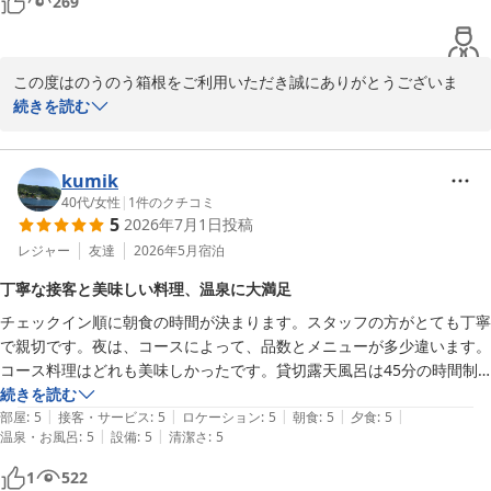
269
この度はのうのう箱根をご利用いただき誠にありがとうございま
す。またご丁寧に貴重なご滞在のご感想をお写真と共にご投稿頂き
続きを読む
お礼申し上げます。当館の食事、お風呂に満足して頂けたご様子で
安心いたしました。ご当日は貴重なご意見ありがとうございまし
た。今後も現状に満足する事無くお客様から頂くご意見を確りと受
kumik
け止め日々更なるレベルの向上をスタッフ一同目指して参ります。
40代
/
女性
|
1
件のクチコミ
5
2026年7月1日
投稿
ありがとうございました。

のうのう箱根スタッフ一同
レジャー
友達
2026年5月
宿泊
強羅温泉 強羅にごりの湯宿 のうのう箱根
丁寧な接客と美味しい料理、温泉に大満足
2026-07-19
チェックイン順に朝食の時間が決まります。スタッフの方がとても丁寧
で親切です。夜は、コースによって、品数とメニューが多少違います。
コース料理はどれも美味しかったです。貸切露天風呂は45分の時間制
で温泉ですべすべになりました😊朝食は、自家製のおぼろ豆腐が美味
続きを読む
|
|
|
|
|
しかったです。強羅駅から電話をすると、送迎して頂けました。リピ確
部屋
:
5
接客・サービス
:
5
ロケーション
:
5
朝食
:
5
夕食
:
5
|
|
温泉・お風呂
:
5
設備
:
5
清潔さ
:
5
定です。
1
522