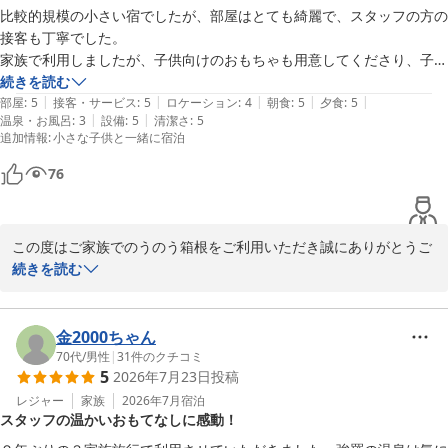
比較的規模の小さい宿でしたが、部屋はとても綺麗で、スタッフの方の
強羅温泉 強羅にごりの湯宿 のうのう箱根
接客も丁寧でした。

2026-07-31
家族で利用しましたが、子供向けのおもちゃも用意してくださり、子供
達も退屈せずに過ごせました。

続きを読む
|
|
|
|
|
食事もどれもとても美味しかったです。
部屋
:
5
接客・サービス
:
5
ロケーション
:
4
朝食
:
5
夕食
:
5
|
|
温泉・お風呂
:
3
設備
:
5
清潔さ
:
5
追加情報
:
小さな子供と一緒に宿泊
76
この度はご家族でのうのう箱根をご利用いただき誠にありがとうご
ざいます。またご丁寧に貴重なご滞在のご感想をご投稿頂きお礼申
続きを読む
し上げます。お子様達もご滞在を楽しんで頂けたご様子、食事にも
満足して頂けたご様子で嬉しく思います。今後もご宿泊頂くお客様
に合った準備を整え、お出迎え出来る様に努力致します。また箱根
金2000ちゃん
にお越しになられるご機会御座いましたら是非当館に再来頂ければ
70代
/
男性
|
31
件のクチコミ
5
2026年7月23日
投稿
幸いでございます。ありがとうございました。

のうのう箱根スタッフ一同
レジャー
家族
2026年7月
宿泊
スタッフの温かいおもてなしに感動！
強羅温泉 強羅にごりの湯宿 のうのう箱根