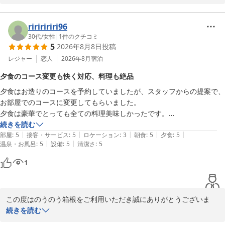
ます。食事、接客に満足して頂けたご様子、ご投稿最後に大変嬉し
いお言葉まで頂け嬉しく思います。頂戴いたしましたお言葉を励み
に、スタッフ一同今後も更なるレベルの向上を目指して参ります。
ririririri96
是非また季節を変えて当館に再来くださいませ。ありがとうござい
30代
/
女性
|
1
件のクチコミ
5
2026年8月8日
投稿
ました。

のうのう箱根スタッフ一同
レジャー
恋人
2026年8月
宿泊
強羅温泉 強羅にごりの湯宿 のうのう箱根
夕食のコース変更も快く対応、料理も絶品
2026-06-12
夕食はお造りのコースを予約していましたが、スタッフからの提案で、
お部屋でのコースに変更してもらいました。

夕食は豪華でとっても全ての料理美味しかったです。

また絶対泊まりに来たいです。
続きを読む
|
|
|
|
|
部屋
:
5
接客・サービス
:
5
ロケーション
:
3
朝食
:
5
夕食
:
5
|
|
温泉・お風呂
:
5
設備
:
5
清潔さ
:
5
1
この度はのうのう箱根をご利用いただき誠にありがとうございま
す。またご丁寧に貴重なご滞在のご感想をお写真と共にご投稿頂き
続きを読む
お礼申し上げます。「また絶対泊まりに来たいです」とお言葉が頂