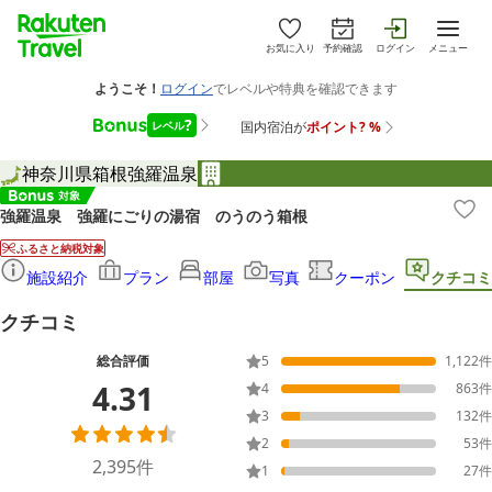
お気に入り
予約確認
ログイン
メニュー
神奈川県
箱根
強羅温泉
強羅温泉 強羅にごりの湯宿 のうのう箱根
ふるさと納税対象
施設紹介
プラン
部屋
写真
クーポン
クチコミ
クチコミ
総合評価
5
1,122
件
4.31
4
863
件
3
132
件
2
53
件
2,395
件
1
27
件