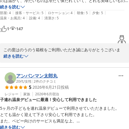
のは温かく、冷たいものは冷たく保たれていて、どれも美味しいもので
した。スタッフの応対も丁寧で、気持ちよく過ごせました。窓からの景
続きを読む
|
|
|
|
|
色は部屋割りの関係から、道路を挟んで民家(貸別荘？)があり、その点
部屋
:
4
接客・サービス
:
5
ロケーション
:
4
朝食
:
5
夕食
:
5
|
|
温泉・お風呂
:
4
設備
:
4
清潔さ
:
5
はマイナスでした。貸し切り風呂は外出後にすぐ使用できたので便利で
した。
1
147
この度はのうのう箱根をご利用いただき誠にありがとうございま
す。またご丁寧に貴重なご滞在のご感想をご投稿頂きお礼申し上げ
続きを読む
ます。ご滞在中は、お食事やお風呂をご満喫いただき、ゆったりと
したひとときをお過ごしいただけたご様子で嬉しく思います。今後
もご宿泊頂くお客様に特別なひとときをお届けできますよう努めて
アンパンマン太郎丸
まいります。是非、次回箱根にお越しになられるご機会御座いまし
20代
/
女性
|
2
件のクチコミ
5
2026年6月21日
投稿
たら当館に再来くださいませ。ありがとうございました。

のうのう箱根スタッフ一同
レジャー
家族
2026年6月
宿泊
子連れ温泉デビューに最適！安心して利用できました
強羅温泉 強羅にごりの湯宿 のうのう箱根
5ヶ月の子どもを連れ温泉デビューで利用させていただきました。

2026-07-06
とても温かく迎えて下さり安心して利用できました。

また、ベビー向けのサービスも満足な上、

丁度テーブルからお布団が見える範囲なのもあり、

続きを読む