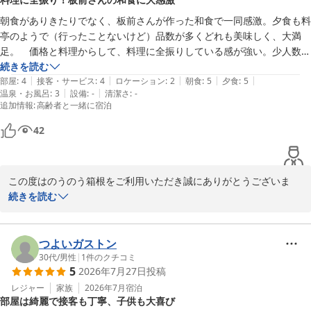
強羅温泉 強羅にごりの湯宿 のうのう箱根
朝食がありきたりでなく、板前さんが作った和食で一同感激。夕食も料
2026-05-17
亭のようで（行ったことないけど）品数が多くどれも美味しく、大満
足。　価格と料理からして、料理に全振りしている感が強い。少人数で
回しているようで、普通のサービスがなかったり不便なことも。とはい
続きを読む
|
|
|
|
|
うものの、従業員の方々は親切で、気分よく過ごせました。
部屋
:
4
接客・サービス
:
4
ロケーション
:
2
朝食
:
5
夕食
:
5
|
|
温泉・お風呂
:
3
設備
:
-
清潔さ
:
-
追加情報
:
高齢者と一緒に宿泊
42
この度はのうのう箱根をご利用いただき誠にありがとうございま
す。またご丁寧に貴重なご滞在のご感想をご投稿頂きお礼申し上げ
続きを読む
ます。当館の夕食、朝食に大満足とお言葉が頂け大変嬉しく思いま
す。しかしながらサービス面でご不便をお掛けしてしまったようで
申し訳ございませんでした。今後もご宿泊頂くお客様からお褒めの
つよいガストン
お言葉が頂ける様にスタッフ一同日々精進して参ります。また箱根
30代
/
男性
|
1
件のクチコミ
5
2026年7月27日
投稿
にお越しになられるご機会御座いましたら是非当館にお立ち寄りく
ださいませ。ありがとうございました。

レジャー
家族
2026年7月
宿泊
部屋は綺麗で接客も丁寧、子供も大喜び
のうのう箱根スタッフ一同