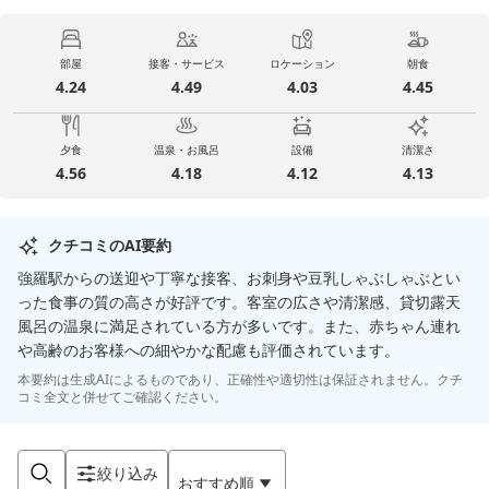
部屋
接客・サービス
ロケーション
朝食
4.24
4.49
4.03
4.45
夕食
温泉・お風呂
設備
清潔さ
4.56
4.18
4.12
4.13
クチコミのAI要約
強羅駅からの送迎や丁寧な接客、お刺身や豆乳しゃぶしゃぶとい
った食事の質の高さが好評です。客室の広さや清潔感、貸切露天
風呂の温泉に満足されている方が多いです。また、赤ちゃん連れ
や高齢のお客様への細やかな配慮も評価されています。
本要約は生成AIによるものであり、正確性や適切性は保証されません。クチ
コミ全文と併せてご確認ください。
絞り込み
おすすめ順