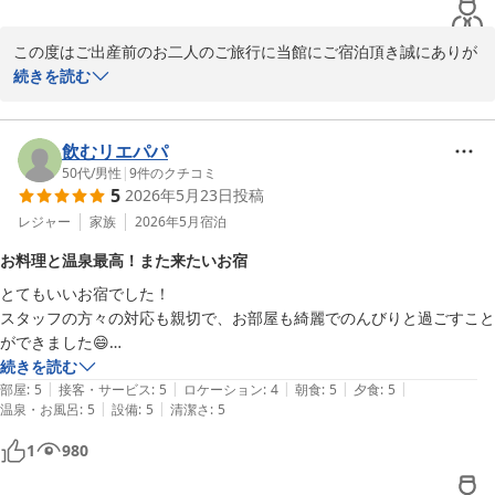
連れだったこともあり、お部屋の音が聞こえるところは気になりました
が、総じて大満足の旅となりました。
この度はご出産前のお二人のご旅行に当館にご宿泊頂き誠にありが
とうございます。またご丁寧にご滞在中のお写真をご投稿頂きお礼
続きを読む
申し上げます。妊娠中のお客様への対応に喜んで頂けたご様子で調
理スタッフも喜んでおります。「総じて大満足の旅」とお言葉が頂
けましたがお言葉頂いてしまいました件につきましては対応を検討
飲むリエパパ
させて頂きます。今後もお客様から頂くご意見を確りと受け止め
50代
/
男性
|
9
件のクチコミ
5
2026年5月23日
投稿
日々レベルの向上をスタッフ一同目指して参ります。是非次回はご
家族三人で当館に再来くださいませ。

レジャー
家族
2026年5月
宿泊
のうのう箱根スタッフ一同
お料理と温泉最高！また来たいお宿
強羅温泉 強羅にごりの湯宿 のうのう箱根
とてもいいお宿でした！

2026-06-10
スタッフの方々の対応も親切で、お部屋も綺麗でのんびりと過ごすこと
ができました😄

続きを読む
|
|
|
|
|
お料理もどれも美味しく、特に夕飯の刺身の4点盛りや朝食の鯵の開き
部屋
:
5
接客・サービス
:
5
ロケーション
:
4
朝食
:
5
夕食
:
5
|
|
温泉・お風呂
:
5
設備
:
5
清潔さ
:
5
は絶品！！また食べたい！

日本酒飲み比べも、美味しく楽しい！

1
980
のうのうオリジナルの日本酒は激うまでした！
