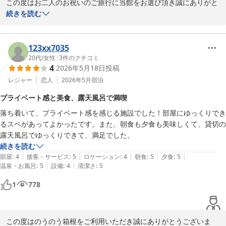
この度はお二人のお祝いのご旅行に当館をお選び頂き誠にありがと
うございました。またご丁寧に貴重なご滞在のご感想をお写真と共
続きを読む
にご投稿頂きお礼申し上げます。当館で過ごしたお時間がお二人の
良い思い出になられたご様子で大変嬉しく思います。今後もご宿泊
頂くお客様に合ったサービスをご用意しお出迎えが出来る様にスタ
123xx7035
ッフ一同日々精進して参りますので是非、お二人の他の記念日等で
20代
/
女性
|
3
件のクチコミ
4
2026年5月18日
投稿
当館に再来頂ければ幸いでございます。ありがとうございました。

のうのう箱根スタッフ一同
レジャー
恋人
2026年5月
宿泊
強羅温泉 強羅にごりの湯宿 のうのう箱根
プライベート感と美食、露天風呂で満喫
2026-07-11
落ち着いて、プライベート感を感じる施設でした！部屋にゆっくりでき
るスペがあってよかったです。また、朝食も夕食も美味しくて、貸切の
露天風呂でゆっくりできて、満足でした。
続きを読む
|
|
|
|
|
部屋
:
4
接客・サービス
:
5
ロケーション
:
4
朝食
:
5
夕食
:
5
|
|
温泉・お風呂
:
5
設備
:
4
清潔さ
:
5
1
778
この度はのうのう箱根をご利用いただき誠にありがとうございま