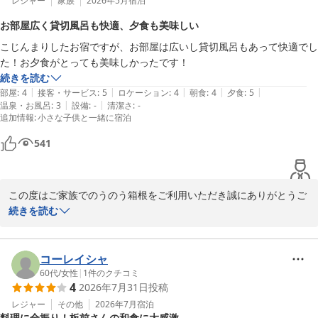
レジャー
家族
2026年5月
宿泊
2026-05-31
お部屋広く貸切風呂も快適、夕食も美味しい
こじんまりしたお宿ですが、お部屋は広いし貸切風呂もあって快適でし
た！お夕食がとっても美味しかったです！
続きを読む
|
|
|
|
|
部屋
:
4
接客・サービス
:
5
ロケーション
:
4
朝食
:
4
夕食
:
5
|
|
温泉・お風呂
:
3
設備
:
-
清潔さ
:
-
追加情報
:
小さな子供と一緒に宿泊
541
この度はご家族でのうのう箱根をご利用いただき誠にありがとうご
ざいます。またご丁寧に貴重なご滞在のご感想をご投稿頂きお礼申
続きを読む
し上げます。「お夕食がとっても美味しかったです！」とお言葉が
頂け調理スタッフ一同大変嬉しく思っております。頂きましたお言
葉を励みに季節ごとに変更しているメニュー作成をより良いものが
コーレイシャ
出来る様に精進します。是非季節を変えてご家族揃って当館に再来
60代
/
女性
|
1
件のクチコミ
4
2026年7月31日
投稿
くださいませ。

のうのう箱根スタッフ一同
レジャー
その他
2026年7月
宿泊
料理に全振り！板前さんの和食に大感激