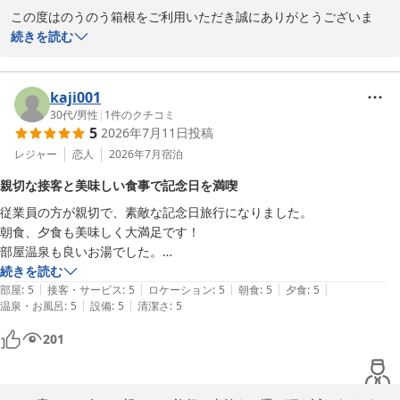
この度はのうのう箱根をご利用いただき誠にありがとうございま
す。またご丁寧に貴重なご滞在のご感想をお写真と共にご投稿頂き
続きを読む
お礼申し上げます。この度のご滞在に満足して頂けたご様子、また
当館の食事に「料理が絶品」とまでお言葉が頂け大変嬉しく思いま
す。当館では季節の食材を使ってお食事をご用意しておりますの
kaji001
で、是非季節を変えて当館に再来頂ければ幸いでございます。その
30代
/
男性
|
1
件のクチコミ
5
2026年7月11日
投稿
他の面につきましても更なるレベルの向上を目指して参ります。あ
りがとうございました。

レジャー
恋人
2026年7月
宿泊
親切な接客と美味しい食事で記念日を満喫
強羅温泉 強羅にごりの湯宿 のうのう箱根
従業員の方が親切で、素敵な記念日旅行になりました。

2026-07-17
朝食、夕食も美味しく大満足です！

部屋温泉も良いお湯でした。

また機会があればお願いします！
続きを読む
|
|
|
|
|
部屋
:
5
接客・サービス
:
5
ロケーション
:
5
朝食
:
5
夕食
:
5
|
|
温泉・お風呂
:
5
設備
:
5
清潔さ
:
5
201