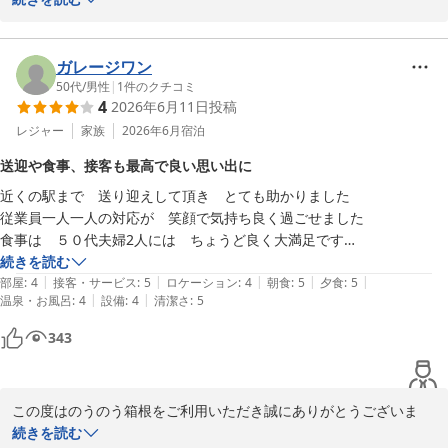
ます。ご滞在中はゆっくりと過ごして頂けたとお言葉が頂けスタッ
フ一同安心いたしました。今後もお客様から頂く温かいお言葉を励
みにし更なるレベルの向上を目指して参ります。ありがとうござい
ガレージワン
ました。

50代
/
男性
|
1
件のクチコミ
4
2026年6月11日
投稿
のうのう箱根スタッフ一同
レジャー
家族
2026年6月
宿泊
強羅温泉 強羅にごりの湯宿 のうのう箱根
送迎や食事、接客も最高で良い思い出に
2026-05-16
近くの駅まで　送り迎えして頂き　とても助かりました

従業員一人一人の対応が　笑顔で気持ち良く過ごせました

食事は　５０代夫婦2人には　ちょうど良く大満足です

味も見た目も素晴らしく　私の中では　すご腕職人だと感じました

続きを読む
|
|
|
|
|
泊まったお部屋のロケーションは　残念でしたが　お部屋は綺麗　ベッ
部屋
:
4
接客・サービス
:
5
ロケーション
:
4
朝食
:
5
夕食
:
5
|
|
温泉・お風呂
:
4
設備
:
4
清潔さ
:
5
ド寝心地最高

箱根フリーパスを利用する方には　是非オススメします

343
この度はのうのう箱根をご利用いただき誠にありがとうございま
す。またご丁寧に貴重なご滞在のご感想をご投稿頂きお礼申し上げ
続きを読む