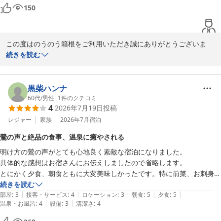
機会があればまたぜひ利用させていただきたいと思います。素敵な時間
150
をありがとうございました。
この度はのうのう箱根をご利用いただき誠にありがとうございま
す。またご丁寧に貴重なご滞在のご感想をお写真と共にご投稿頂き
続きを読む
お礼申し上げます。「落ち着いた時間を過ごすことができました」
とお言葉が頂け安心いたしました。また当館の食事にも温かいお言
葉が頂け大変嬉しく思います。今後も日々更なる向上を目指しご宿
黒柴ハンナ
泊頂くお客様をお出迎えしたいと思います。是非、また箱根にお越
60代
/
男性
|
1
件のクチコミ
4
2026年7月19日
投稿
しになられるご機会御座いましたら当館にお声掛け下さいませ。あ
りがとうございました。

レジャー
家族
2026年7月
宿泊
のうのう箱根スタッフ一同
鶯の声と絶品の食事、温泉に癒やされる
強羅温泉 強羅にごりの湯宿 のうのう箱根
明け方の鶯の声がとても心地良く素敵な宿泊になりました。

2026-07-29
具体的な感想はお宿さんにお伝えしましたので省略します。

とにかく夕食、朝食ともに大変美味しかったです。特に前菜、お刺身は
絶品でしたよ！

続きを読む
|
|
|
|
|
朝食のお茶漬けも楽しめました！

部屋
:
3
接客・サービス
:
4
ロケーション
:
3
朝食
:
5
夕食
:
5
|
|
温泉・お風呂
:
4
設備
:
3
清潔さ
:
4
温泉も大変気持ちよかったです！

お世話になりありがとうございました。