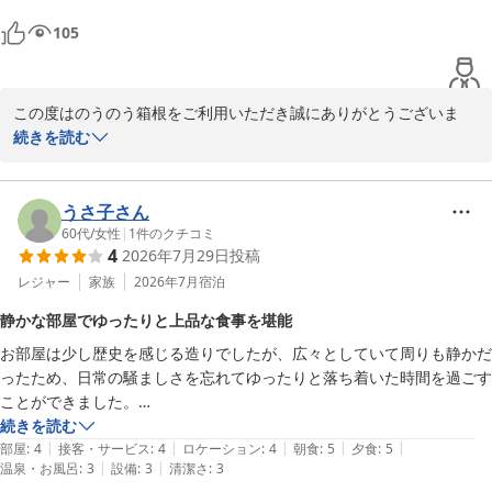
部屋の冷蔵庫に一口サイズの美味しいチーズケーキが用意されており、
105
夜ちょこっと食べるのに良かったです。

宿の方は皆さん親切で、とても気持ち良く過ごすことができました。朝
も駅まで送っていただけて助かりました。

この度はのうのう箱根をご利用いただき誠にありがとうございま
どうもありがとうございました。
す。またご丁寧に貴重なご滞在のご感想をお写真と共にご投稿頂き
続きを読む
お礼申し上げます。また「親切な接客に大満足」とお言葉まで頂け
重ねてお礼申し上げます。足柄牛の陶板焼きにつきましてはお客様
から頂いた貴重なご意見と受け止め再度味を確かめ誰でも満足して
うさ子さん
頂ける味付けでご用意できるように努めます。サービス面も頂戴い
60代
/
女性
|
1
件のクチコミ
4
2026年7月29日
投稿
たしましたお言葉を励みに更なるレベルの向上を目指して参ります
ので、是非また箱根にお越しになられる際は当館に再来くださいま
レジャー
家族
2026年7月
宿泊
せ。ありがとうございました。

静かな部屋でゆったりと上品な食事を堪能
のうのう箱根スタッフ一同
お部屋は少し歴史を感じる造りでしたが、広々としていて周りも静かだ
強羅温泉 強羅にごりの湯宿 のうのう箱根
ったため、日常の騒ましさを忘れてゆったりと落ち着いた時間を過ごす
2026-08-02
ことができました。

夕食・朝食のお料理は一品一品がとても上品で美しく盛り付けられてお
続きを読む
|
|
|
|
|
り、目でも楽しむことができました。どのお料理も美味しく、量・味と
部屋
:
4
接客・サービス
:
4
ロケーション
:
4
朝食
:
5
夕食
:
5
|
|
温泉・お風呂
:
3
設備
:
3
清潔さ
:
3
もに満足のいく内容でした。
