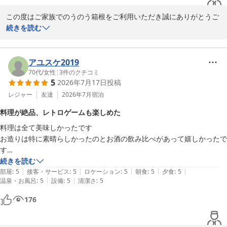
この度はご家族でのうのう箱根をご利用いただき誠にありがとうご
ざいます。またご丁寧に貴重なご滞在のご感想をご投稿頂きお礼申
続きを読む
し上げます。スタッフの対応やお部屋食につきましてお褒めのお言
葉を賜り、ゆったりとしたお時間をお過ごしいただけたご様子に、
大変嬉しく拝読いたしました。また、料理につきましてもご満足い
アユスケ2019
ただけたこと、特に夕食のお刺身四点盛りや朝食の鯵の開きをお気
70代
/
女性
|
3
件のクチコミ
5
2026年7月17日
投稿
に召して頂けたことは、調理スタッフにとりましても大きな励みと
なります。日本酒の飲み比べや、のうのうオリジナルの日本酒もお
レジャー
友達
2026年7月
宿泊
楽しみいただけたとのお言葉、大変光栄に存じます。今後も皆様に
料理が絶品、レトロゲームも楽しめた
より一層ご満足いただける宿を目指し、努めて参ります。

料理は全て美味しかったです

のうのう箱根スタッフ一同
お造りは特に素晴らしかったのとお酒の飲み比べがあって嬉しかったで
強羅温泉 強羅にごりの湯宿 のうのう箱根
す

2026-05-23
部屋にはレトロなゲームがあって年甲斐もなく黒ひげ危機一髪で遊びま
続きを読む
|
|
|
|
|
した
部屋
:
5
接客・サービス
:
5
ロケーション
:
5
朝食
:
5
夕食
:
5
|
|
温泉・お風呂
:
5
設備
:
5
清潔さ
:
5
176