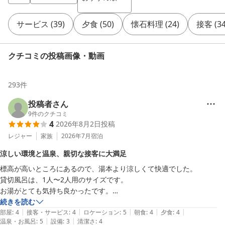
サービス
(
39
)
夕食
(
50
)
懐石料理
(
24
)
接客
(
3
クチコミの投稿画像・動画
293
件
投稿者さん
9
件のクチコミ
4
2026年8月2日
投稿
レジャー
家族
2026年7月
宿泊
涼しい環境と温泉、親切な接客に大満足
標高が高いところにあるので、湯本より涼しくて快適でした。

貸切風呂は、1人〜2人用のサイズです。

お湯がとても気持ち良かったです。

食事処は、半個室で落ち着いて食べられました。どれも美味しかったの
続きを読む
|
|
|
|
|
ですが、足柄牛が、陶板焼の濃い味に負けてしまっていたのが残念でし
部屋
:
4
接客・サービス
:
4
ロケーション
:
5
朝食
:
4
夕食
:
4
|
|
温泉・お風呂
:
5
設備
:
3
清潔さ
:
4
た。
