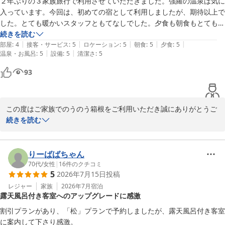
２年ぶりの３家族旅行で利用させていただきました。強羅の温泉は気に
2026-07-28
入っています。今回は、初めての宿として利用しましたが、期待以上で
した。とても暖かいスタッフともてなしでした。夕食も朝食もとても気
に入りました。少し早めに着きましたが、こころよく出迎えていただ
続きを読む
|
|
|
|
|
き、想い出の１ページとなりました。他のお客さんの品もよく快適な空
部屋
:
4
接客・サービス
:
5
ロケーション
:
5
朝食
:
5
夕食
:
5
|
|
温泉・お風呂
:
5
設備
:
5
清潔さ
:
5
間でした。部屋は★★★★でしたが、冷蔵庫の上の空間が暗すぎて、ポ
ットやお茶の準備に戸惑いました。その他は文句なしです。とにかく、
93
受付、食事などスタッフの対応は★★★★★ホテルでした。
この度はご家族でのうのう箱根をご利用いただき誠にありがとうご
ざいます。またご丁寧に貴重なご滞在のご感想をご投稿頂きお礼申
続きを読む
し上げます。また、スタッフへの温かいお言葉まで頂け重ねてお礼
申し上げます。ご家族皆様の良い思い出になられたご様子で大変嬉
しく思います。★★★★の件につきましては今一度現状の確認を行
りーばばちゃん
い何か対策が出来ないか検討いたします。今後もお客様から頂くご
70代
/
女性
|
16
件のクチコミ
5
2026年7月15日
投稿
意見を確りと受け止めスタッフ一同更なるレベルの向上を目指して
参ります。ご機会御座いましたらご家族揃って当館に再来ください
レジャー
家族
2026年7月
宿泊
露天風呂付き客室へのアップグレードに感激
ませ。ありがとうございました。

のうのう箱根スタッフ一同
割引プランがあり、「松」プランで予約しましたが、露天風呂付き客室
に案内して下さり感激。

強羅温泉 強羅にごりの湯宿 のうのう箱根