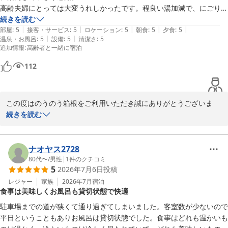
高齢夫婦にとっては大変うれしかったです。程良い湯加減で、にごりの
2026-07-24
温泉を堪能しました。

続きを読む
|
|
|
|
|
強羅駅からの送迎もありがたかったです。（すぐ来てくださったのです
部屋
:
5
接客・サービス
:
5
ロケーション
:
5
朝食
:
5
夕食
:
5
|
|
温泉・お風呂
:
5
設備
:
5
清潔さ
:
5
が、待ち合わせ場所がちょっと分かりにくく連絡をいただきました）

追加情報
:
高齢者と一緒に宿泊
お食事は、お刺身が美味しかったです、またほかのお料理も美味しく量
もちょうどよくておいしくいただきました。

112
また利用したいと思いました。

眼鏡を忘れたので、連絡すると着払いで直ぐに送ってくれました。お世
話になりました。
この度はのうのう箱根をご利用いただき誠にありがとうございま
す。またご丁寧に貴重なご滞在のご感想をご投稿頂きお礼申し上げ
続きを読む
ます。当日の当館からのサービス含めご宿泊全体に満足して頂けた
ご様子のご投稿が頂け大変嬉しく思います。今後もご宿泊頂くお客
様に合ったサービスを準備しお出迎えが出来る様にスタッフ一同精
ナオヤス2728
進して参りますので、是非次回箱根にお越しになられる際は当館に
80代〜
/
男性
|
1
件のクチコミ
5
2026年7月6日
投稿
再来くださいませ。ありがとうございました。

のうのう箱根スタッフ一同
レジャー
家族
2026年7月
宿泊
食事は美味しくお風呂も貸切状態で快適
強羅温泉 強羅にごりの湯宿 のうのう箱根
駐車場までの道が狭くて通り過ぎてしまいました。客室数が少ないので
2026-07-17
平日ということもありお風呂は貸切状態でした。食事はどれも温かいも