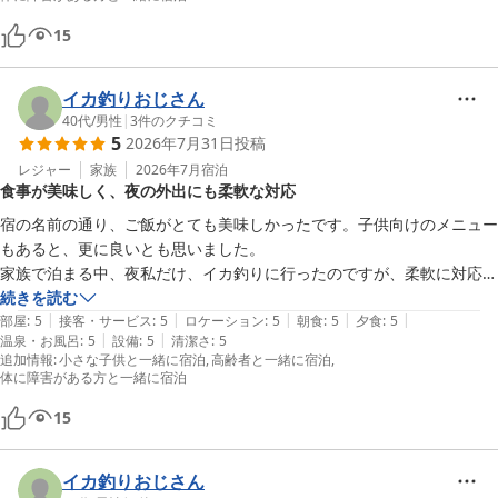
暑さ厳しき折、何卒ご自愛くださいませ。

味覚のお宿　山田屋　従業員一同
15
味覚のお宿 山田屋
イカ釣りおじさん
2026-07-20
40代
/
男性
|
3
件のクチコミ
5
2026年7月31日
投稿
レジャー
家族
2026年7月
宿泊
食事が美味しく、夜の外出にも柔軟な対応
宿の名前の通り、ご飯がとても美味しかったです。子供向けのメニュー
もあると、更に良いとも思いました。

家族で泊まる中、夜私だけ、イカ釣りに行ったのですが、柔軟に対応し
て頂いて、大変助かりました。また、是非とも利用させて頂きたいで
続きを読む
|
|
|
|
|
す。
部屋
:
5
接客・サービス
:
5
ロケーション
:
5
朝食
:
5
夕食
:
5
|
|
温泉・お風呂
:
5
設備
:
5
清潔さ
:
5
追加情報
:
小さな子供と一緒に宿泊
高齢者と一緒に宿泊
体に障害がある方と一緒に宿泊
15
イカ釣りおじさん