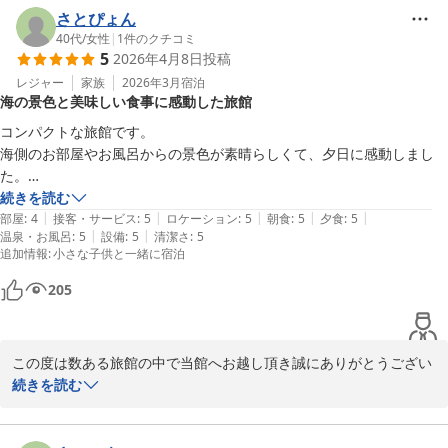
し上げます。

さとぴょん
満点の総合評価とあたたかなお声を賜り、スタッフ一同大変励みに
40代
/
女性
|
1
件のクチコミ
5
2026年4月8日
投稿
なっております。

駐車場につきまして、貴重なご意見を賜りました事心より御礼申し
レジャー
家族
2026年3月
宿泊
海の景色と美味しい食事に感動した旅館
上げます。

当館より道なりに50ｍほど手前に見える赤い回転灯が駐車場の目印
コンパクトな旅館です。

でございます。分かりにくい場合には外に出てご案内いたしますの
海側のお部屋やお風呂からの景色が素晴らしくて、夕日に感動しまし
でご遠慮なくお電話くださいませ。

た。

また、朝食会場のコーヒーですが、焙煎温度や豆の種類を吟味した
お部屋も和風に整えられ、掛軸や季節のお花がきれいに飾られていまし
続きを読む
館主セレクトのブレンドでございます。お口に合ったご様子でうれ
|
|
|
|
|
た。

部屋
:
4
接客・サービス
:
5
ロケーション
:
5
朝食
:
5
夕食
:
5
しい限りです。

|
|
温泉・お風呂
:
5
設備
:
5
清潔さ
:
5
また、お布団がふかふかで、子供と一緒にゆっくり熟睡出来ました。

追加情報
:
小さな子供と一緒に宿泊
どうぞ鳥取へお越しの際はまたお目にかかれますことを楽しみにし
1番嬉しかったのは、食事がとても美味しかった事です。夕食の和食の
ております。

コースはどれも美味しく、スタッフの方の付かず離れずのちょうど良い
205
この度は、寛容なお声を口コミ投稿頂き誠にありがとうございまし
接客も居心地が良かったです。

た。

朝食会場からの朝の海の景色も素晴らしかったです。朝食自体も大変美
どうぞご自愛くださいませ。

味しくいただきました。

この度は数ある旅館の中で当館へお越し頂き誠にありがとうござい
味覚のお宿　山田屋　従業員一同
人におすすめしたい宿です。

ます。

続きを読む
家族旅行で良い思い出になりました。
味覚のお宿 山田屋
ご無事にお帰りになられたご様子で安堵しております。

2026-06-23
またお忙しい中、大変寛容なお声を早速にお寄せ頂き心より感謝申