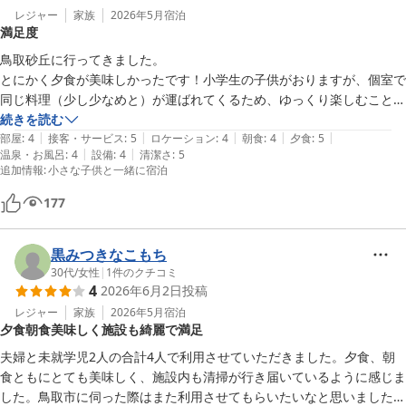
レジャー
家族
2026年5月
宿泊
満足度
鳥取砂丘に行ってきました。

とにかく夕食が美味しかったです！小学生の子供がおりますが、個室で
同じ料理（少し少なめと）が運ばれてくるため、ゆっくり楽しむことが
できました。

続きを読む
|
|
|
|
|
小さなお宿ですが、清潔さや接客の丁寧さもあり、満足度はとても高か
部屋
:
4
接客・サービス
:
5
ロケーション
:
4
朝食
:
4
夕食
:
5
|
|
温泉・お風呂
:
4
設備
:
4
清潔さ
:
5
ったです。

追加情報
:
小さな子供と一緒に宿泊
お世話になりましたm(_ _)m
177
黒みつきなこもち
30代
/
女性
|
1
件のクチコミ
4
2026年6月2日
投稿
レジャー
家族
2026年5月
宿泊
夕食朝食美味しく施設も綺麗で満足
夫婦と未就学児2人の合計4人で利用させていただきました。夕食、朝
食ともにとても美味しく、施設内も清掃が行き届いているように感じま
した。鳥取市に伺った際はまた利用させてもらいたいなと思いました。
