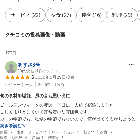
サービス
(
22
)
夕食
(
27
)
接客
(
16
)
料理
(
29
)
クチコミの投稿画像・動画
177
件
あずさ3号
30代
/
女性
|
1
件のクチコミ
5
2026年5月28日
投稿
レジャー
一人
2026年5月
宿泊
旬の食材を堪能、風の音も思い出に
ゴールデンウィークの翌週、平日に一人旅で宿泊しました！

こじんまりとしていて落ち着いた雰囲気です。

カニの季節でも、牡蠣の季節でもないので、何が出てくるかちょっと不
安だった夕食(ごめんなさい笑)ですが、料理長お任せということで旬の
続きを読む
|
|
|
|
|
食材を色んな調理法でアレンジした料理が出てきて美味しかったです！

部屋
:
5
接客・サービス
:
5
ロケーション
:
4
朝食
:
5
夕食
:
5
|
|
温泉・お風呂
:
4
設備
:
4
清潔さ
:
5
海沿いということもあり夜中かなり風が強く、途中起きてしまうほどサ