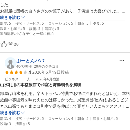
した。

お部屋に因幡の白うさぎのお菓子があり、子供達は大喜びでした。

旅館の食事は子供達は、好きではないんですが、今回はグラタン、揚げ
続きを読む
|
|
|
|
|
物など子供達が好きなメニューがあり美味しいとよく食べました。終わ
部屋
:
5
接客・サービス
:
5
ロケーション
:
5
朝食
:
5
夕食
:
5
|
|
温泉・お風呂
:
5
設備
:
5
清潔さ
:
5
りに出てきたトウモロコシご飯は最高に美味しかったです。デザートも
追加情報
:
小さな子供と一緒に宿泊
美味しくって料理が自慢の宿だけありました！

お風呂は、他の人と被らず貸切ではいれました。また、機会があった
28
ら、ぜひ泊まりたいと思います。
ぷーとんパパ
40代
/
男性
|
20
件のクチコミ
4
2026年6月19日
投稿
ビジネス
一人
2026年6月
宿泊
山水利用の本格旅館で和室と海鮮朝食を満喫
部屋は山水を利用。楽天トラベル特典でお得に泊まれたとはいえ、本格
旅館の雰囲気を味わえたのは嬉しかった。展望風呂(屋内)もあるしビジ
ネス出張でもたまには和室で足を伸ばして寛ぎたい人にもオススメ！

朝食は和膳で地産の海鮮が堪能できました。また是非別な季節に来てみ
続きを読む
|
|
|
|
|
たい。
部屋
:
4
接客・サービス
:
5
ロケーション
:
4
朝食
:
5
温泉・お風呂
:
5
|
設備
:
3
清潔さ
:
5