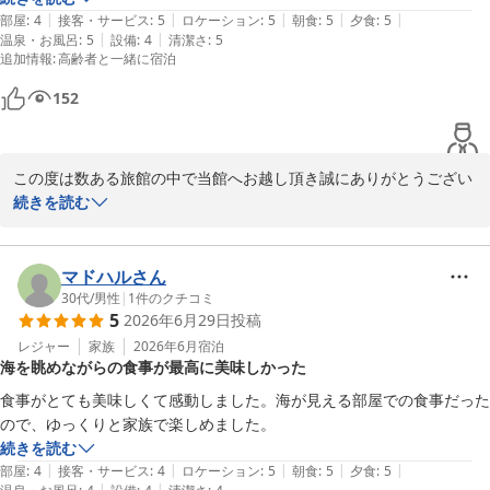
取へお出掛けの際はまたお立ち寄りくださいませ。

|
|
|
|
|
お魚が食べたくなったら、再度、利用させていただこうと思います。
部屋
:
4
接客・サービス
:
5
ロケーション
:
5
朝食
:
5
夕食
:
5
この度は、寛容なお声を口コミ投稿頂き誠にありがとうございまし
|
|
温泉・お風呂
:
5
設備
:
4
清潔さ
:
5
追加情報
:
高齢者と一緒に宿泊
た。

暑さ厳しき折、何卒ご自愛くださいませ。

152
味覚のお宿　山田屋　従業員一同
味覚のお宿 山田屋
2026-07-20
この度は数ある旅館の中で当館へお越し頂き誠にありがとうござい
ます。

続きを読む
ご無事にお帰りになられたご様子で安堵しております。

またお忙しい中、大変寛容なお声を早速にお寄せ頂き心より感謝申
し上げます。

マドハルさん
満点の総合評価と清掃についてのあたたかなお声を賜り、スタッフ
30代
/
男性
|
1
件のクチコミ
5
2026年6月29日
投稿
一同大変励みになっております。

当館は設備等華美ではございませんので、お食事を愉しんで頂ける
レジャー
家族
2026年6月
宿泊
海を眺めながらの食事が最高に美味しかった
様に

ソフト面を充実させる様日々、精進しております。

食事がとても美味しくて感動しました。海が見える部屋での食事だった
この度お愉しみいただいた【料理長おまかせ会席】は、四季を通じ
ので、ゆっくりと家族で楽しめました。
て鳥取の食材を中心にお料理を調製しております。

続きを読む
ただ今の時季は鳥取の名物「白イカ」や岩牡蠣「夏輝」が旬を迎え
|
|
|
|
|
部屋
:
4
接客・サービス
:
4
ロケーション
:
5
朝食
:
5
夕食
:
5
|
|