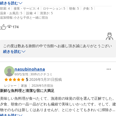
続きを読む
|
|
|
|
|
時間がなかったので周辺の賀露港や神社には行けなかったですが、時間
部屋
:
4
接客・サービス
:
4
ロケーション
:
5
朝食
:
5
夕食
:
5
|
|
温泉・お風呂
:
5
設備
:
4
清潔さ
:
5
があれば散策も楽しめそうです。

追加情報
:
小さな子供と一緒に宿泊
この度はありがとうございました。
174
この度は数ある旅館の中で当館へお越し頂き誠にありがとうござい
ます。

続きを読む
ご無事にお帰りになられたご様子で安堵しております。

またお忙しい中、大変寛容なお声を早速にお寄せ頂き心より感謝申
し上げます。

nasubinohana
お食事と清掃について高評価とあたたかなお声を賜り、スタッフ一
60代
/
女性
|
30
件のクチコミ
5
2026年5月31日
投稿
同大変励みになっております。

当館からお車で３分ほどのところにある「鳥取港海鮮市場かろい
レジャー
家族
2026年5月
宿泊
新鮮な魚料理と清潔な宿に大満足
ち」には、日本海のとれたて海の幸が並ぶ漁協の直営店のほか、干
物や乾物の商店も並びます。山田屋名物「元祖いか丼」を愉しめる
美味しい魚料理が食べたくて、漁港前の味覚の宿を選んで正解でした。
海鮮祭ホーエンヤ、すなば珈琲などランチタイムにおススメです！

夕食、朝食の一品一品がどれも繊細で美味しいかったです。そして、建
カニが主役の小さな水族館「賀露かにっこ館」もすぐそばにあり、
物そのものは新しくはありませんが、とにかくとてもきれいに掃除され
大人も子どもも楽しめる人気の観光スポットでございます。ぜひ鳥
ていました。

続きを読む