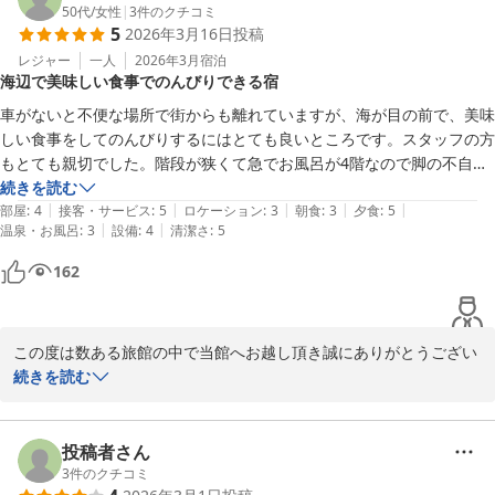
お客様に山田屋の味をご堪能頂き、またお口に合ったご様子でうれ
50代
/
女性
|
3
件のクチコミ
5
2026年3月16日
投稿
しい限りです。

当館は設備等華美ではございませんので、お食事を愉しんで頂ける
レジャー
一人
2026年3月
宿泊
海辺で美味しい食事でのんびりできる宿
様にソフト面を充実させる様日々、精進しております。

しかしながら、お風呂・脱衣所にベビーチェア等が無いことで、大
車がないと不便な場所で街からも離れていますが、海が目の前で、美味
変ご不便をおかけしました。

しい食事をしてのんびりするにはとても良いところです。スタッフの方
貴重なご意見を賜りました事心より御礼申し上げます。

もとても親切でした。階段が狭くて急でお風呂が4階なので脚の不自由
今後の業務改善の際の参考にさせていただきます。

な方にはおすすめできません。
続きを読む
11月上旬より松葉ガニのシーズンが参りますので、

|
|
|
|
|
部屋
:
4
接客・サービス
:
5
ロケーション
:
3
朝食
:
3
夕食
:
5
どうぞ鳥取へお越しの際はまたご家族皆様にお会いできるのを楽し
|
|
温泉・お風呂
:
3
設備
:
4
清潔さ
:
5
みにしております。

162
この度はお忙しい中、口コミ投稿を賜りました事

心より御礼申し上げます。

どうぞご自愛くださいませ。

味覚のお宿　山田屋　従業員一同
この度は数ある旅館の中で当館へお越し頂き誠にありがとうござい
ます。

続きを読む
味覚のお宿 山田屋
ご無事にお帰りになられたご様子で安堵しております。

2026-06-23
またお忙しい中、大変寛容なお声を早速にお寄せ頂き心より感謝申
し上げます。

投稿者さん
お客様に山田屋の味をご堪能頂き、またお口に合ったご様子でうれ
3
件のクチコミ