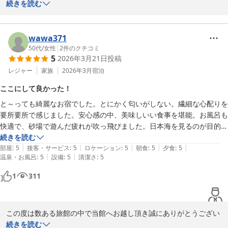
ます。

続きを読む
ご無事にお帰りになられたご様子で安堵しております。

またお忙しい中、素敵なお写真と一緒に大変寛容なお声を早速にお
寄せ頂き心より感謝申し上げます。

wawa371
お客様に山田屋の味をご堪能頂き、またサービスにつきましても高
50代
/
女性
|
2
件のクチコミ
5
2026年3月21日
投稿
評価を賜り身に余る光栄でございます。当館は設備等華美ではござ
いませんので、お食事を愉しんで頂ける様にソフト面を充実させる
レジャー
家族
2026年3月
宿泊
様日々、精進しております。

ここにして良かった！
今回ご宿泊いただいた客室【磯笛】は、窓の外に日本海の雄大な景
と～っても綺麗なお宿でした。とにかく匂いがしない。繊細な心配りを
色が一望でき、シモンズ社製セミダブルベッドを2台備え、ゆった
要所要所で感じました。安心感の中、美味しいい食事を堪能。お風呂も
りとお休みいただける人気のお部屋です。

快適で、砂場で遊んだ疲れが吹っ飛びました。日本海を見るのが目的の
日々の疲れを癒していただけておりましたら幸いにございます。

旅、海側の部屋で一晩過ごせで大満足です。早朝の散歩も、日常にない
続きを読む
ただ今の時季は鳥取の名物「白イカ」や岩牡蠣「夏輝」が旬を迎え
|
|
|
|
|
景色で感動しました。自分時間を大切にする旅をされる方には是非オス
部屋
:
5
接客・サービス
:
5
ロケーション
:
5
朝食
:
5
夕食
:
5
ておりますので、ぜひ鳥取へお出掛けの際はまたお立ち寄りくださ
|
|
温泉・お風呂
:
5
設備
:
5
清潔さ
:
5
スメいたします。
いませ。

この度は、寛容なお声を口コミ投稿頂き誠にありがとうございまし
1
311
た。

どうぞご自愛くださいませ。

味覚のお宿　山田屋　従業員一同
この度は数ある旅館の中で当館へお越し頂き誠にありがとうござい
味覚のお宿 山田屋
ます。

続きを読む