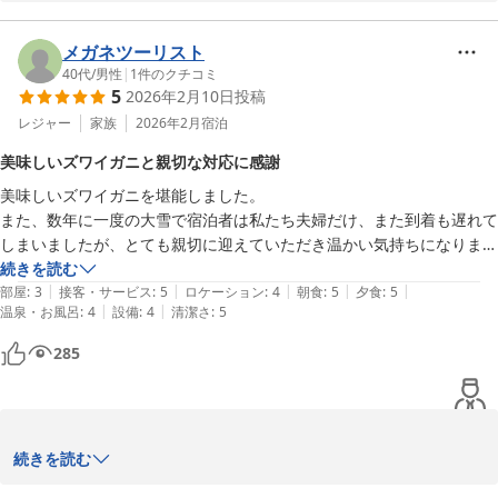
2026-06-23
ご無事にお帰りになられたご様子で安堵しております。

またお忙しい中、素敵なお写真と一緒に大変寛容なお声をお寄せ頂
き心より感謝申し上げます。

メガネツーリスト
ほとんどすべての項目につきまして満点の高評価を賜り、スタッフ
40代
/
男性
|
1
件のクチコミ
5
2026年2月10日
投稿
一同大変励みになっております。

お写真に写っている水物の「八女抹茶と和三盆のアイス」は自家製
レジャー
家族
2026年2月
宿泊
で、大変好評頂いているメニューのひとつでございます。お客様の
美味しいズワイガニと親切な対応に感謝
お口に合っておりましたら嬉しい限りです。

美味しいズワイガニを堪能しました。

しかしながら、お部屋の暖房が効くのにお時間を頂いてしまいご不
また、数年に一度の大雪で宿泊者は私たち夫婦だけ、また到着も遅れて
便をおかけいたしました。お足元用に小型ファンヒーターを数台用
しまいましたが、とても親切に迎えていただき温かい気持ちになりまし
意してございますので、どうぞ遠慮なくお申し付けくださいませ。

た。
続きを読む
ただいまの季節は天然岩牡蠣「夏輝」が旬を迎えておりますので、
|
|
|
|
|
部屋
:
3
接客・サービス
:
5
ロケーション
:
4
朝食
:
5
夕食
:
5
是非次回は夏の鳥取へお待ち申しております。

|
|
温泉・お風呂
:
4
設備
:
4
清潔さ
:
5
この度は、寛容なお声を口コミ投稿頂き誠にありがとうございまし
た。

285
どうぞご自愛くださいませ。

味覚のお宿　山田屋　従業員一同
味覚のお宿 山田屋
2026-06-11
この度はお足元の悪い中、遠方より当館へお越し頂き誠にありがと
続きを読む
うございます。
