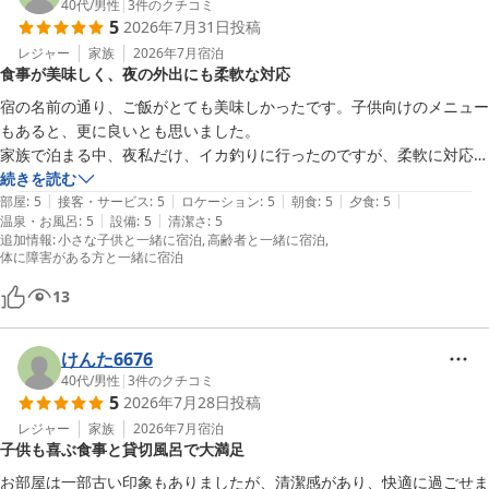
40代
/
男性
|
3
件のクチコミ
5
2026年7月31日
投稿
レジャー
家族
2026年7月
宿泊
食事が美味しく、夜の外出にも柔軟な対応
宿の名前の通り、ご飯がとても美味しかったです。子供向けのメニュー
もあると、更に良いとも思いました。

家族で泊まる中、夜私だけ、イカ釣りに行ったのですが、柔軟に対応し
て頂いて、大変助かりました。また、是非とも利用させて頂きたいで
続きを読む
|
|
|
|
|
す。
部屋
:
5
接客・サービス
:
5
ロケーション
:
5
朝食
:
5
夕食
:
5
|
|
温泉・お風呂
:
5
設備
:
5
清潔さ
:
5
追加情報
:
小さな子供と一緒に宿泊
高齢者と一緒に宿泊
体に障害がある方と一緒に宿泊
13
けんた6676
40代
/
男性
|
3
件のクチコミ
5
2026年7月28日
投稿
レジャー
家族
2026年7月
宿泊
子供も喜ぶ食事と貸切風呂で大満足
お部屋は一部古い印象もありましたが、清潔感があり、快適に過ごせま