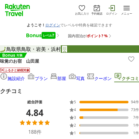
お気に入り
予約確認
ログイン
メニュー
鳥取県
鳥取・岩美・浜村
味覚のお宿 山田屋
ふるさと納税対象
施設紹介
プラン
部屋
写真
クーポン
クチコミ
クチコミ
総合評価
5
94
件
4.84
4
73
件
3
7
件
2
1
件
188
件
1
1
件