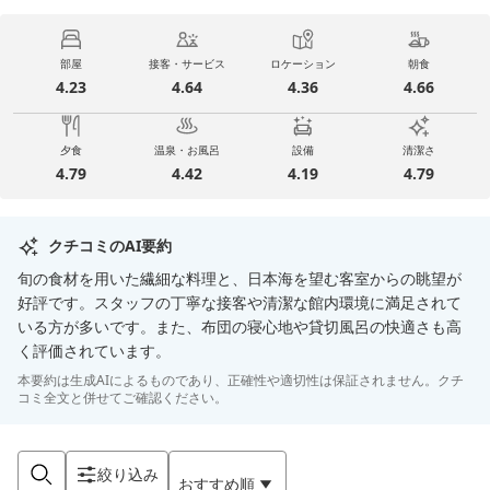
部屋
接客・サービス
ロケーション
朝食
4.23
4.64
4.36
4.66
夕食
温泉・お風呂
設備
清潔さ
4.79
4.42
4.19
4.79
クチコミのAI要約
旬の食材を用いた繊細な料理と、日本海を望む客室からの眺望が
好評です。スタッフの丁寧な接客や清潔な館内環境に満足されて
いる方が多いです。また、布団の寝心地や貸切風呂の快適さも高
く評価されています。
本要約は生成AIによるものであり、正確性や適切性は保証されません。クチ
コミ全文と併せてご確認ください。
絞り込み
おすすめ順