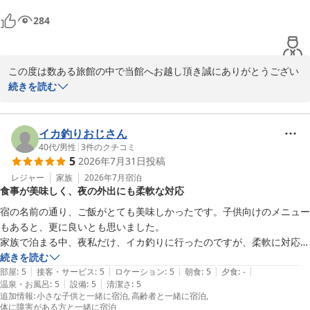
ッシががたがた鳴っていましたがそれも思い出です(つ'ヮ'c)

284
また機会があれば訪れたいお宿です。
この度は数ある旅館の中で当館へお越し頂き誠にありがとうござい
ます。

続きを読む
ご無事にお帰りになられたご様子で安堵しております。

またお忙しい中、素敵なお写真と一緒に大変寛容なお声を早速にお
寄せ頂き心より感謝申し上げます。

イカ釣りおじさん
満点の総合評価とあたたかなお声を賜り、スタッフ一同大変励みに
40代
/
男性
|
3
件のクチコミ
5
2026年7月31日
投稿
なっております。

しかしながら、お休みのところ海風が厳しく途中起きてしまうほ
レジャー
家族
2026年7月
宿泊
食事が美味しく、夜の外出にも柔軟な対応
ど、とのことでご不便おかけしました。

この度お愉しみいただいた【料理長おまかせ会席】は、四季を通じ
宿の名前の通り、ご飯がとても美味しかったです。子供向けのメニュー
て鳥取の食材を中心にお料理を調製しております。

もあると、更に良いとも思いました。

ただ今の時季は鳥取の名物「白イカ」や岩牡蠣「夏輝」が旬を迎え
家族で泊まる中、夜私だけ、イカ釣りに行ったのですが、柔軟に対応し
ており、秋は「のどぐろ」や「もさ海老」漁が始まりますので、ぜ
て頂いて、大変助かりました。また、是非とも利用させて頂きたいで
続きを読む
ひ鳥取へお出掛けの際はまたお立ち寄りくださいませ。

|
|
|
|
|
す。
部屋
:
5
接客・サービス
:
5
ロケーション
:
5
朝食
:
5
夕食
:
-
この度は、寛容なお声を口コミ投稿頂き誠にありがとうございまし
|
|
温泉・お風呂
:
5
設備
:
5
清潔さ
:
5
追加情報
:
小さな子供と一緒に宿泊
高齢者と一緒に宿泊
た。

体に障害がある方と一緒に宿泊