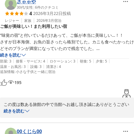
し上げます。

さゃゃや
満点の総合評価とあたたかなお声を賜り、スタッフ一同大変励みに
30代
/
女性
|
6
件のクチコミ
4
2026年3月22日
投稿
なっております。

頂きましたお声に恥じぬ様、邁進して参ります。

レジャー
家族
2026年3月
宿泊
ご飯が美味しい！また利用したい宿
今回ご宿泊いただいた客室【春潮】は、窓の外に日本海の雄大な景
色が一望できる人気のお部屋です。日常から離れて、閑静な港町で
“味覚の宿”と付いているだけあって、ご飯が本当に美味しい…！！

穏やかなひと時を

さすが日本海側、お魚の旨さったら格別でした。カニも食べたかったけ
お過ごしいただけておりましたら幸いにございます。今の時季は鳥
どそのプランが満室になっていたので残念でした。

取の名物「白イカ」や岩牡蠣「夏輝」が旬を迎えておりますので、
続きを読む
ぜひ鳥取へお出掛けの際はまたお立ち寄りくださいませ。

|
|
|
|
|
お部屋は普通。眺望はなし。

部屋
:
3
接客・サービス
:
4
ロケーション
:
3
朝食
:
5
夕食
:
5
この度は、寛容なお声を口コミ投稿頂き誠にありがとうございまし
|
|
温泉・お風呂
:
3
設備
:
3
清潔さ
:
4
階段しかないので、子連れは少々大変かも。

追加情報
:
小さな子供と一緒に宿泊
た。

0歳児連れで利用しましたが、夕食は部屋食だったので、問題ありませ
どうぞご自愛くださいませ。

んでしたが、朝食は1階のレストランだったので、膝に抱っこしながら
195
味覚のお宿　山田屋　従業員一同
食べました。

お風呂・脱衣所にもベビーチェア等はありません。

味覚のお宿 山田屋
子連れ向けの宿でないことは確かですが、ご飯が美味しいのでもう一度
2026-06-23
この度は数ある旅館の中で当館へお越し頂き誠にありがとうござい
利用したいです！
ます。

続きを読む
ご無事にお帰りになられたご様子で安堵しております。

またお忙しい中、大変寛容なお声を早速にお寄せ頂き心より感謝申
し上げます。

00くじら00