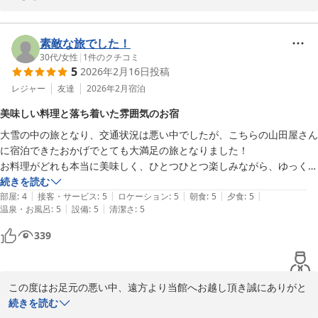
2026-06-23
ご無事にお帰りになられたご様子で安堵しております。

またお忙しい中、素敵なお写真と一緒に大変寛容なお声をお寄せ頂
き心より感謝申し上げます。

素敵な旅でした！
お客様に山田屋の味をご堪能頂き、またお口に合ったご様子でうれ
30代
/
女性
|
1
件のクチコミ
5
2026年2月16日
投稿
しい限りです。

清掃につきまして、高評価を賜り大変嬉しく存じます。当館は各客
レジャー
友達
2026年2月
宿泊
室に空気清浄機を設置しておりますので、安心してお寛ぎいただけ
美味しい料理と落ち着いた雰囲気のお宿
ます。

大雪の中の旅となり、交通状況は悪い中でしたが、こちらの山田屋さん
今回ご宿泊いただいた客室【春潮】は、窓の外に日本海の雄大な景
に宿泊できたおかげでとても大満足の旅となりました！

色が一望できる人気のお部屋です。日常から離れて、閑静な港町で
お料理がどれも本当に美味しく、ひとつひとつ楽しみながら、ゆっくり
穏やかなひと時を

味わっていただきました。

続きを読む
お過ごしいただけておりましたら幸いにございます。

|
|
|
|
|
お宿の雰囲気はとても落ち着いており、とても過ごしやすかったです。

部屋
:
4
接客・サービス
:
5
ロケーション
:
5
朝食
:
5
夕食
:
5
どうぞ鳥取へお越しの際はまたお目にかかれますことを楽しみにし
|
|
温泉・お風呂
:
5
設備
:
5
清潔さ
:
5
お風呂からの展望もよく、素敵でした。

ております。

ひとつだけ、雪の日で冷えていたため、部屋の暖房がなかなかあたたま
この度は、寛容なお声を口コミ投稿頂き誠にありがとうございまし
339
らず、足元に寒さを感じましたが、お風呂に入った後はポカポカになり
た。

ました。その点のみ、星4にさせていただいてますが、とてもいいお宿
どうぞご自愛くださいませ。

でした！

味覚のお宿　山田屋　従業員一同
この度はお足元の悪い中、遠方より当館へお越し頂き誠にありがと
無事帰るのお守りもありがたく、安全に帰宅できました。ありがとうご
味覚のお宿 山田屋
うございます。

続きを読む
ざいました！