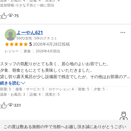
ており、秋は「のどぐろ」や「もさ海老」漁が始まりますので、ぜ
温泉・お風呂
:
4
設備
:
4
清潔さ
:
4
追加情報
:
小さな子供と一緒に宿泊
ひ鳥取へお出掛けの際はまたお立ち寄りくださいませ。

この度は、寛容なお声を口コミ投稿頂き誠にありがとうございまし
75
た。

暑さ厳しき折、何卒ご自愛くださいませ。

よーやん621
味覚のお宿　山田屋　従業員一同
50代
/
女性
|
5
件のクチコミ
味覚のお宿 山田屋
5
2026年4月28日
投稿
2026-07-20
レジャー
家族
2026年4月
宿泊
スタッフの気配りがとても良く、居心地のよいお宿でした。

夕食、朝食ともにとても美味しくいただきました。

貸し切り露天風呂が少し設備面で残念でしたが、その他はお部屋のアメ
ニティや布団やベッド、枕まで、クオリティの高いものが揃っていまし
続きを読む
|
|
|
|
|
た。
部屋
:
5
接客・サービス
:
5
ロケーション
:
4
朝食
:
5
夕食
:
5
|
|
温泉・お風呂
:
3
設備
:
4
清潔さ
:
5
331
この度は数ある旅館の中で当館へお越し頂き誠にありがとうござい