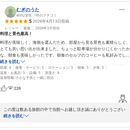
ご無事にお帰りになられたご様子で安堵しております。

またお忙しい中、素敵なお写真と一緒に大変寛容なお声をお寄せ頂
むぎのうた
き心より感謝申し上げます。

40代
/
女性
|
1
件のクチコミ
5
2026年4月13日
投稿
お食事とサービス、清掃の項目につきまして満点の高評価を賜り、
スタッフ一同大変励みになっております。

レジャー
家族
2026年3月
宿泊
料理と景色最高！
お客様にお愉しみいただいた≪花ほまれ≫は、

山田屋独自の旨味熟成技術「活熟（かつじゅく）」で松葉がにの旨
料理が美味しく、海側を選んだため、部屋から見る景色も素晴らしく、
味を最大限に引き出したお造りをお出ししています。

とても良い思い出が出来ました。ちょっと駐車場が分かりにくかったか
また、ただいまの季節は天然岩牡蠣「夏輝」が旬を迎えております
な。朝食も美味しかったです。朝食のセルフのコーヒーも私好みでし
ので、是非次回は、夏の鳥取へお待ち申しております。

た。小学生の息子と二人で利用しました。ありがとうございました。
続きを読む
この度は、寛容なお声を口コミ投稿頂き誠にありがとうございまし
|
|
|
|
|
部屋
:
4
接客・サービス
:
5
ロケーション
:
5
朝食
:
5
夕食
:
5
た。

|
|
温泉・お風呂
:
5
設備
:
5
清潔さ
:
4
追加情報
:
小さな子供と一緒に宿泊
どうぞご自愛くださいませ。

味覚のお宿　山田屋　従業員一同
226
味覚のお宿 山田屋
2026-06-11
この度は数ある旅館の中で当館へお越し頂き誠にありがとうござい
ます。

続きを読む
ご無事にお帰りになられたご様子で安堵しております。

またお忙しい中、大変寛容なお声を早速にお寄せ頂き心より感謝申