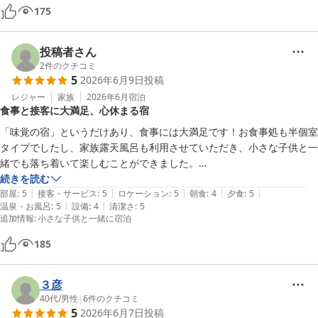
175
投稿者さん
2
件のクチコミ
5
2026年6月9日
投稿
レジャー
家族
2026年6月
宿泊
食事と接客に大満足、心休まる宿
「味覚の宿」というだけあり、食事には大満足です！お食事処も半個室
タイプでしたし、家族露天風呂も利用させていただき、小さな子供と一
緒でも落ち着いて楽しむことができました。

何より接客がすごくよく、心休まる時間をありがとうございました。
続きを読む
|
|
|
|
|
部屋
:
5
接客・サービス
:
5
ロケーション
:
5
朝食
:
4
夕食
:
5
|
|
温泉・お風呂
:
5
設備
:
4
清潔さ
:
5
追加情報
:
小さな子供と一緒に宿泊
185
３彦
40代
/
男性
|
6
件のクチコミ
5
2026年6月7日
投稿