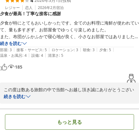
4
2026年3月1日
投稿
しい限りです。

当館の４階にございます展望風呂は、窓の外に日本海の雄大な景色
レジャー
恋人
2026年2月
宿泊
夕食が最高！丁寧な接客に感謝
が一望できます。

広々とした展望風呂にゆっくり浸かって日々の疲れを癒していただ
夕食が特にとてもおいしかったです。全てのお料理に海鮮が使われてい
けておりましたら幸いにございます。

て、量も多すぎず、お部屋食でゆっくり楽しめました。

しかしながら階段でのご移動、大変にご不便をおかけしました。

また、布団がふかふかで寝心地が良く、小さなお部屋ではありましたが
当館は設備等華美ではございませんので、お食事を愉しんで頂ける
ゆっくり休めました。

続きを読む
様にソフト面を充実させる様日々、精進しております。

|
|
|
|
|
スタッフの方にも丁寧な接客をしていただきました。

部屋
:
3
接客・サービス
:
5
ロケーション
:
3
朝食
:
3
夕食
:
5
今の時季は鳥取の名物「白イカ」や岩牡蠣「夏輝」が旬を迎えてお
|
|
温泉・お風呂
:
4
設備
:
4
清潔さ
:
5
ありがとうございました。
りますので、ぜひ鳥取へお出掛けの際はまたお立ち寄りくださいま
185
せ。

この度は、寛容なお声を口コミ投稿頂き誠にありがとうございまし
た。

どうぞご自愛くださいませ。

この度は数ある旅館の中で当館へお越し頂き誠にありがとうござい
ます。

続きを読む
ご無事にお帰りになられたご様子で安堵しております。

味覚のお宿 山田屋
またお忙しい中、大変寛容なお声を早速にお寄せ頂き心より感謝申
2026-06-11
し上げます。

もっと見る
夕食とサービスに高評価を賜り大変嬉しく存じます。四季を通じて
お越し頂き楽しめる様に、お料理は日々献立をその時その時に巡り
合ったものを使い調製しております。
