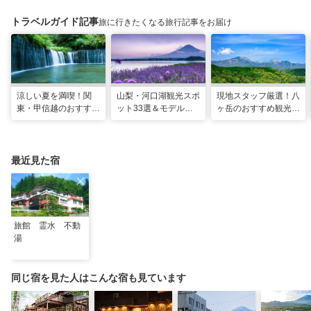
トラベルガイド記事
旅に行きたくなる旅行記事をお届け
涼しい夏を満喫！関
山梨・河口湖観光スポ
現地スタッフ厳選！八
東・甲信越のおすすめ
ット33選＆モデルコ
ヶ岳のおすすめ観光ス
避暑地14選
ース！絶景や温泉も
ポット18選
最近見た宿
旅館 霊水 不動
湯
同じ宿を見た人はこんな宿も見ています