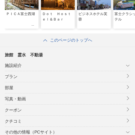
ＰＩＣＡ富士西湖
Ｄｏｔ Ｈｏｓｔ
ビジネスホテル芙
富士クラシ
ｅｌ＆Ｂａｒ
蓉
テル
このページのトップへ
旅館 霊水 不動湯
施設紹介
プラン
部屋
写真・動画
クーポン
クチコミ
その他の情報（PCサイト）