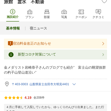
旅館 霊水 不動湯
施設紹介
プラン
部屋
写真
クーポン
クチコミ
基本情報
宿ニュース
宿泊料金改正のお知らせ
新型コロナ対策について
金メダリスト岩崎恭子さんのブログでも紹介” 富士山の眺望抜群
の杓子山登山道沿い”
〒403-0003 山梨県富士吉田市大明見4401
4.19
全208件
４月に手術して入院していたから、ゆっくりのんびり出来ました。また行