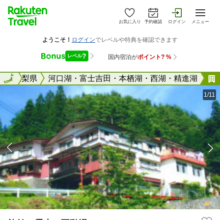
お気に入り
予約確認
ログイン
メニュー
全国
山梨県
全国
河口湖・富士吉田・本栖湖・西湖・精進湖
1/11