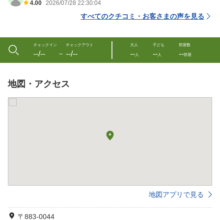
4.00
2026/07/28 22:30:04
すべてのクチコミ・お客さまの声を見る
チェックイン
チェックアウト
大人
子ども
部屋数
--/--
--/--
--
--
--
〜
人
人
部屋
地図・アクセス
地図アプリで見る
〒883-0044