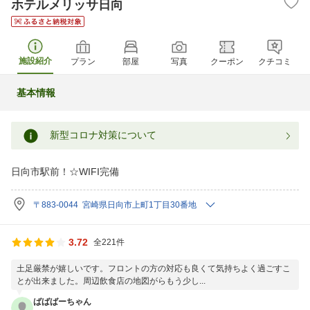
ホテルメリッサ日向
施設紹介
プラン
部屋
写真
クーポン
クチコミ
基本情報
新型コロナ対策について
日向市駅前！☆WIFI完備
〒883-0044 宮崎県日向市上町1丁目30番地
3.72
全221件
土足厳禁が嬉しいです。フロントの方の対応も良くて気持ちよく過ごすこ
とが出来ました。周辺飲食店の地図がらもう少し...
ばばばーちゃん