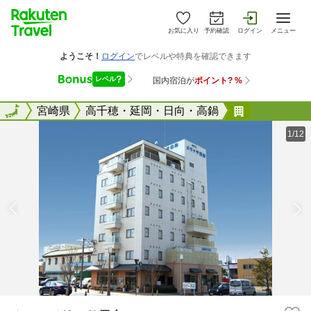
お気に入り
予約確認
ログイン
メニュー
全国
全国
宮崎県
高千穂・延岡・日向・高鍋
ホテルメリ
1/12