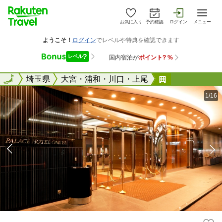
お気に入り
予約確認
ログイン
メニュー
全国
全国
埼玉県
大宮・浦和・川口・上尾
パレスホテル
1/16