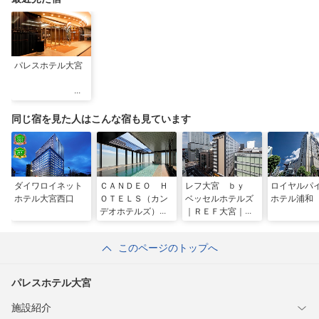
パレスホテル大宮
同じ宿を見た人はこんな宿も見ています
ダイワロイネット
ＣＡＮＤＥＯ Ｈ
レフ大宮 ｂｙ
ロイヤルパ
ホテル大宮西口
ＯＴＥＬＳ（カン
ベッセルホテルズ
ホテル浦和
デオホテルズ）大
｜ＲＥＦ大宮｜サ
宮
ウナ付大浴場（大
宮駅東口）
このページのトップへ
パレスホテル大宮
施設紹介