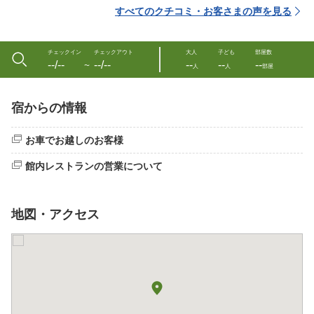
すべてのクチコミ・お客さまの声を見る
チェックイン
チェックアウト
大人
子ども
部屋数
--/--
--/--
--
--
--
〜
人
人
部屋
宿からの情報
お車でお越しのお客様
館内レストランの営業について
地図・アクセス