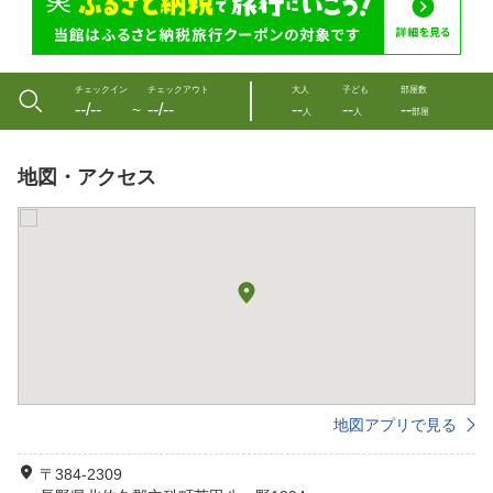
チェックイン
チェックアウト
大人
子ども
部屋数
--/--
--/--
--
--
--
〜
人
人
部屋
地図・アクセス
地図アプリで見る
〒384-2309