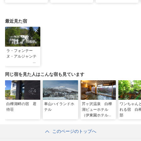
すめ観光スポット26
避暑地14選
ンティークに包まれる
選
優雅な休日
最近見た宿
ラ・フォンテー
ヌ・アルジャンテ
同じ宿を見た人はこんな宿も見ています
白樺湖畔の宿 君
車山ハイランドホ
芹ヶ沢温泉 白樺
ワンちゃん
待荘
テル
湖ビューホテル
れる宿 白
（伊東園ホテル
部
ズ）
このページのトップへ