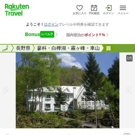
お気に入り
予約確認
ログイン
メニュー
全国
全国
長野県
蓼科・白樺湖・霧ヶ峰・車山
ラ・フォ
1/5