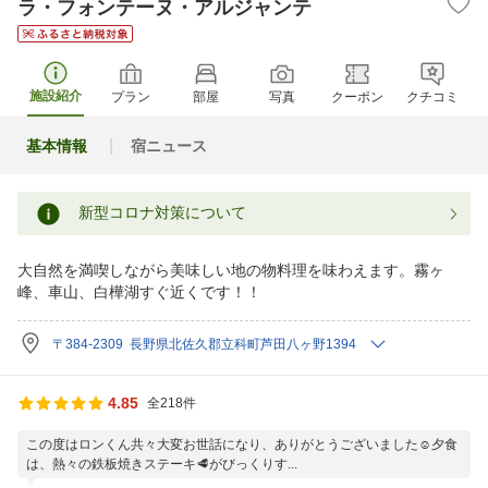
ラ・フォンテーヌ・アルジャンテ
施設紹介
プラン
部屋
写真
クーポン
クチコミ
基本情報
宿ニュース
新型コロナ対策について
大自然を満喫しながら美味しい地の物料理を味わえます。霧ヶ
峰、車山、白樺湖すぐ近くです！！
〒384-2309 長野県北佐久郡立科町芦田八ヶ野1394
4.85
全218件
この度はロンくん共々大変お世話になり、ありがとうございました☺️夕食
は、熱々の鉄板焼きステーキ🥩がびっくりす...