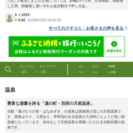
7月に２連泊しました立地については、鉄輪のバス停、白池地獄、地獄蒸
し工房、鉄輪蒸し湯いずれも徒歩数分で申し分あ...
ｋｔ1015
5.00
2026/07/26 18:42:53
すべてのクチコミ・お客さまの声を見る
チェックイン
チェックアウト
大人
子ども
部屋数
--/--
--/--
--
--
--
〜
人
人
部屋
温泉
豊富な湯量を誇る「湯の町・別府の天然温泉」
当館「湯けむりの宿・はなみずき」の温泉は源泉掛け流しの天然温泉で
す。源泉は９２．３度あり、常時流れ出る温泉が入浴時にちょうど良い湯
加減となっています。加水なしで天然温泉を堪能いただける当館自慢の温
泉です。