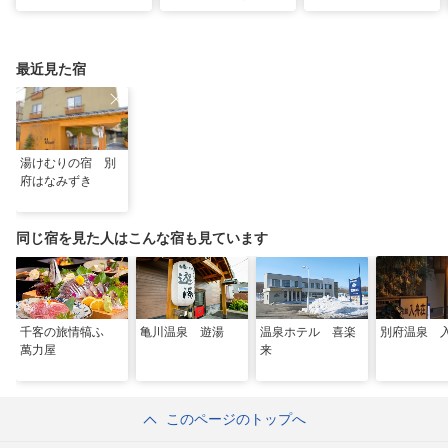
トルから沸く大地の恵
ん、悲願の全国2位に
のコレクション
み
最近見た宿
湯けむりの宿 別
府はなみずき
同じ宿を見た人はこんな宿も見ています
千客の旅情犒ふ
亀川温泉 遊湯
温泉ホテル 喜楽
別府温泉 
萬力屋
来
このページのトップへ