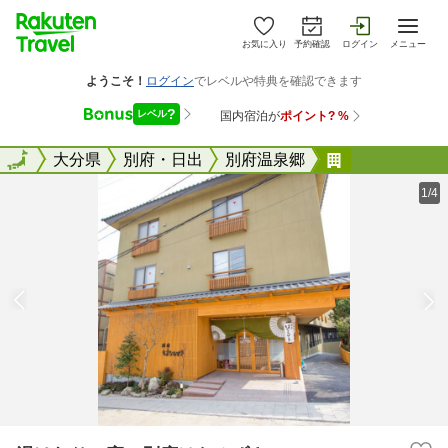
お気に入り
予約確認
ログイン
メニュー
全国
全国
大分県
別府・日出
別府温泉郷
湯けむりの宿
1/4