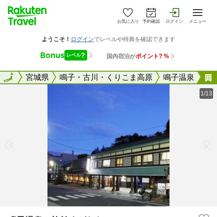
お気に入り
予約確認
ログイン
メニュー
全国
全国
宮城県
鳴子・古川・くりこま高原
鳴子温泉
1/13