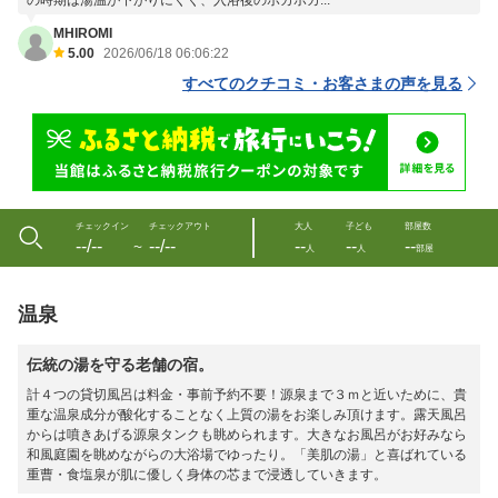
の時期は湯温が下がりにくく、入浴後のポカポカ...
MHIROMI
5.00
2026/06/18 06:06:22
すべてのクチコミ・お客さまの声を見る
チェックイン
チェックアウト
大人
子ども
部屋数
--/--
--/--
--
--
--
〜
人
人
部屋
温泉
伝統の湯を守る老舗の宿。
計４つの貸切風呂は料金・事前予約不要！源泉まで３ｍと近いために、貴
重な温泉成分が酸化することなく上質の湯をお楽しみ頂けます。露天風呂
からは噴きあげる源泉タンクも眺められます。大きなお風呂がお好みなら
和風庭園を眺めながらの大浴場でゆったり。「美肌の湯」と喜ばれている
重曹・食塩泉が肌に優しく身体の芯まで浸透していきます。