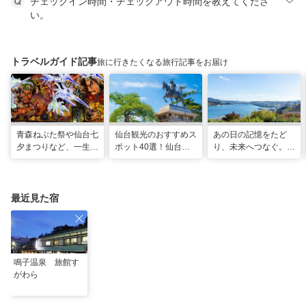
チェックイン時間・チェックアウト時間を教えてくださ
い。
トラベルガイド記事
旅に行きたくなる旅行記事をお届け
青森ねぶた祭や仙台七
仙台観光のおすすめス
あの日の記憶をたど
夕まつりなど、一生に
ポット40選！仙台旅
り、未来へつなぐ。宮
一度は行きたい！東北
行の見どころ全制覇！
城の震災遺構と海街の
の夏祭り
魅力を巡る旅
最近見た宿
鳴子温泉 旅館す
がわら