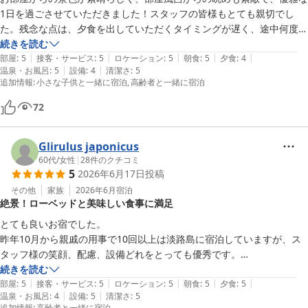
1日を過ごさせていただきました！スタッフの皆様もとても親切でし
た。残念な点は、夕食を出していただくタイミングが遅く、途中何度か
待ちぼうけ状態だった事。子供が途中で眠くなったり、高齢者もイライ
続きを読む
|
|
|
|
|
ラして少し困りました。エレベーターの閉まるタイミングがすごく早
部屋
:
5
接客・サービス
:
5
ロケーション
:
5
朝食
:
5
夕食
:
4
|
|
温泉・お風呂
:
5
設備
:
4
清潔さ
:
5
く、子供、高齢者には危険だと思います。この点以外は最高でした。ま
追加情報
:
小さな子供と一緒に宿泊
高齢者と一緒に宿泊
たぜひ訪れたいです。
72
Glirulus japonicus
60代
/
女性
|
28
件のクチコミ
5
2026年6月17日
投稿
その他
家族
2026年6月
宿泊
絶景！ローベッドと美味しい食事に満足
とても良いお宿でした。

昨年10月から親戚の用事で10回以上は淡路島に宿泊していますが、ス
タッフ様の笑顔、配慮、設備どれをとっても優秀です。

続きを読む
|
|
|
|
|
持病があるため、和室に布団を敷いて起き上がる時に脚を攣ってしまう
部屋
:
5
接客・サービス
:
5
ロケーション
:
5
朝食
:
5
夕食
:
5
|
|
温泉・お風呂
:
4
設備
:
5
清潔さ
:
5
ので、こちらの今回のプランの「和室にローベッド」が理想的な高さ
追加情報
:
高齢者と一緒に宿泊