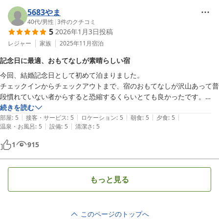
5683やま
40代
/
男性
|
3
件のクチコミ
5
2026年1月3日
投稿
レジャー
家族
2025年11月
宿泊
記念日に最適、おもてなしが素晴らしい宿
今回、結婚記念日として初めて泊まりました。

チェックインからチェックアウトまで、宿のおもてなしが沢山あって普
段慣れていない者からすると恐縮するくらいとても良かったです。

アレルギー対応も事前に伝えていたので、当日は安心して食べる事が出
続きを読む
|
|
|
|
|
来ました。ありがとうございました。

部屋
:
5
接客・サービス
:
5
ロケーション
:
5
朝食
:
5
夕食
:
5
|
|
温泉・お風呂
:
5
設備
:
5
清潔さ
:
5
ラウンジや和みカフェの利用、系列の湯巡りが時間の都合で行けなかっ
たのが心残りです。

1
915
何年後かの結婚記念日にまた泊まりに行きたいと思う宿でした。
もっと見る
このページのトップへ