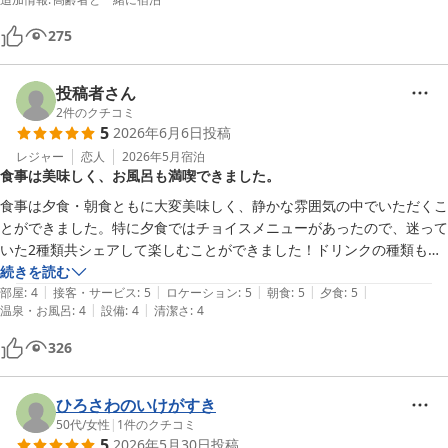
で、とても良かったです。

275
食事は夫婦共にあまり食べられないので、夕食も朝食も量が丁度良かっ
たです。美味しいお料理ばかりでした。

投稿者さん
2
件のクチコミ
花季のホテル内の大浴場は他のグループホテルよりおとなしめの造りで
5
2026年6月6日
投稿
すが、絶景を眺めながらのんびりゆったりできました。

レジャー
恋人
2026年5月
宿泊
小さくても古茂江温泉の赤湯があれば100点満点ですが、グループ内の
食事は美味しく、お風呂も満喫できました。
温泉巡りで昨年から何回か利用し、堪能できましたので良かったです。

食事は夕食・朝食ともに大変美味しく、静かな雰囲気の中でいただくこ
とができました。特に夕食ではチョイスメニューがあったので、迷って
大変お世話になり、ありがとうございました。
いた2種類共シェアして楽しむことができました！ドリンクの種類も豊
富でよかったです。

続きを読む
|
|
|
|
|
お風呂もグループホテルのところも利用でき、何度も入ることができた
部屋
:
4
接客・サービス
:
5
ロケーション
:
5
朝食
:
5
夕食
:
5
|
|
温泉・お風呂
:
4
設備
:
4
清潔さ
:
4
のでゆったりできました。ただ、露天風呂で外から見えているのでは？
と思うところがあったのは気になりました。

326
チェックインの際に、ラウンジ？でお茶菓子とお茶を出していただいた
のはよかったのですが、あまりに短時間でお部屋に案内となり、その場
ひろさわのいけがすき
で楽しむことができなかったのが残念でした。早く案内していただける
50代
/
女性
|
1
件のクチコミ
5
2026年5月30日
投稿
のは嬉しい反面、少し急かされたような感じがしました。
