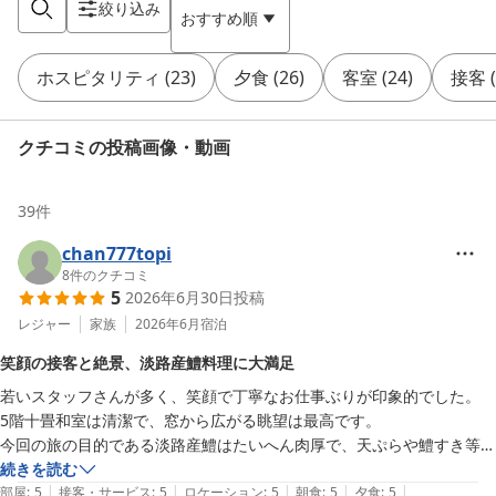
絞り込み
おすすめ順
ホスピタリティ
(
23
)
夕食
(
26
)
客室
(
24
)
接客
(
クチコミの投稿画像・動画
39
件
chan777topi
8
件のクチコミ
5
2026年6月30日
投稿
レジャー
家族
2026年6月
宿泊
笑顔の接客と絶景、淡路産鱧料理に大満足
若いスタッフさんが多く、笑顔で丁寧なお仕事ぶりが印象的でした。

5階十畳和室は清潔で、窓から広がる眺望は最高です。

今回の旅の目的である淡路産鱧はたいへん肉厚で、天ぷらや鱧すき等、
大満足の内容でした。

続きを読む
|
|
|
|
|
温泉はニューアワジグループのお風呂巡りができ、ちょっとした探検気
部屋
:
5
接客・サービス
:
5
ロケーション
:
5
朝食
:
5
夕食
:
5