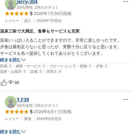
Jerry-304
20代
/
男性
|
2
件のクチコミ
5
2026年7月30日
投稿
レジャー
恋人
2026年7月
宿泊
温泉三昧で大満足、食事もサービスも充実
温泉いっぱい入ることができますので、非常に楽しかったです。

夕食は最初足りないと思ったが、実際十分に足りると思います。

サービスも色々提供してくれてありがとうございます。
続きを読む
|
|
|
|
|
部屋
:
5
接客・サービス
:
5
ロケーション
:
5
朝食
:
5
夕食
:
5
|
|
温泉・お風呂
:
5
設備
:
5
清潔さ
:
4
36
Y.F39
50代
/
女性
|
2
件のクチコミ
5
2026年6月11日
投稿
レジャー
家族
2026年6月
宿泊
続きを読む