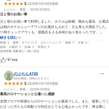
5
2026年3月29日
投稿
レジャー
家族
2026年3月
宿泊
父と母のお祝い事
父と母のお祝い事で利用しました。ホテルは綺麗、眺めも最高、お風呂
は他のホテルニューアワジのお風呂も入れて、父も母も大満足でした。
11時チェックアウトも、朝風呂を入る余裕があり良かったです。

ご飯も豪華で美味しかったのですが、料理の来るペースが遅すぎるのが
続きを読む
|
|
|
|
|
唯一の残念な点です。途中でお願いして「わかりました」と言われまし
部屋
:
5
接客・サービス
:
5
ロケーション
:
5
朝食
:
5
夕食
:
4
|
|
温泉・お風呂
:
5
設備
:
5
清潔さ
:
5
たが、結局ペースは変わりませんでした。

追加情報
:
高齢者と一緒に宿泊
それ以外は大満足なので、また利用したいと思います。お祝い事ですの
で、と言ってくれて無料家族写真撮影もありがとうございました。
544
のぶちん4745
60代
/
男性
|
14
件のクチコミ
5
2026年3月18日
投稿
レジャー
家族
2026年3月
宿泊
最高のロケーションと心遣いに感謝
玄関フロアや部屋からのロケーションが最高でした。また、接客してく
ださった方たちの気配りや対応がとても心地よかったです。帰る際に