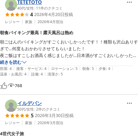
TETETOTO
40代
/
女性
|
11
件のクチコミ
4
2026年4月20日
投稿
レジャー
家族
2026年4月
宿泊
朝食バイキング最高！露天風呂は熱め
朝ごはんのバイキングがすごくおいしかったです！！種類も沢山ありす
ぎで…何度もおかわりさせてもらいました！

夜ご飯はすこしお酒高く感じましたが…日本酒がすごくおいしかったで
す。価値ありました！

続きを読む
|
|
|
|
|
貸切の露天風呂も大浴場の露天風呂もけっこう温度が高く…なかなかハ
部屋
:
4
接客・サービス
:
4
ロケーション
:
5
朝食
:
5
夕食
:
4
|
|
温泉・お風呂
:
4
設備
:
4
清潔さ
:
5
ードでした。。。

お部屋もきれいでしたし、静かにゆっくり過ごすことができました。あ
768
りがとうございます！

イルデパン
50代
/
女性
|
2
件のクチコミ
5
2026年3月30日
投稿
レジャー
家族
2026年3月
宿泊
4世代女子旅