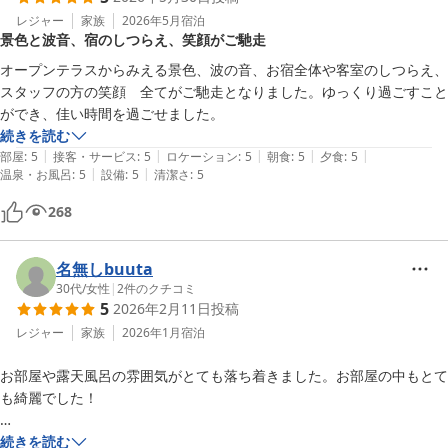
レジャー
家族
2026年5月
宿泊
景色と波音、宿のしつらえ、笑顔がご馳走
総合的にとてもよいお宿だったので、また利用したいです！
オープンテラスからみえる景色、波の音、お宿全体や客室のしつらえ、
スタッフの方の笑顔　全てがご馳走となりました。ゆっくり過ごすこと
ができ、佳い時間を過ごせました。
続きを読む
|
|
|
|
|
部屋
:
5
接客・サービス
:
5
ロケーション
:
5
朝食
:
5
夕食
:
5
|
|
温泉・お風呂
:
5
設備
:
5
清潔さ
:
5
268
名無しbuuta
30代
/
女性
|
2
件のクチコミ
5
2026年2月11日
投稿
レジャー
家族
2026年1月
宿泊
お部屋や露天風呂の雰囲気がとても落ち着きました。お部屋の中もとて
も綺麗でした！

夜は懐石料理で、朝はバイキングでした。

続きを読む