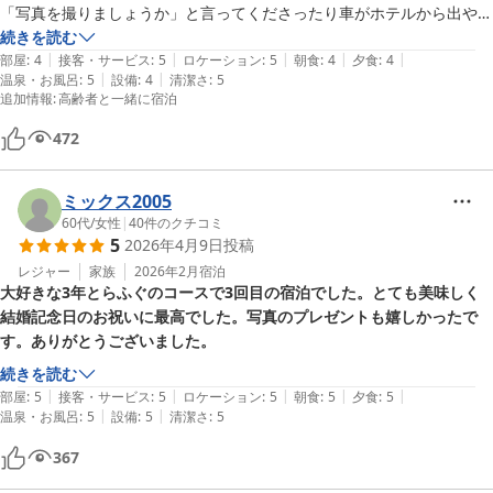
「写真を撮りましょうか」と言ってくださったり車がホテルから出やす
いように誘導してくださったりとありがとうございました。
続きを読む
|
|
|
|
|
部屋
:
4
接客・サービス
:
5
ロケーション
:
5
朝食
:
4
夕食
:
4
|
|
温泉・お風呂
:
5
設備
:
4
清潔さ
:
5
追加情報
:
高齢者と一緒に宿泊
472
ミックス2005
60代
/
女性
|
40
件のクチコミ
5
2026年4月9日
投稿
レジャー
家族
2026年2月
宿泊
大好きな3年とらふぐのコースで3回目の宿泊でした。とても美味しく
結婚記念日のお祝いに最高でした。写真のプレゼントも嬉しかったで
す。ありがとうございました。
続きを読む
|
|
|
|
|
部屋
:
5
接客・サービス
:
5
ロケーション
:
5
朝食
:
5
夕食
:
5
|
|
温泉・お風呂
:
5
設備
:
5
清潔さ
:
5
367