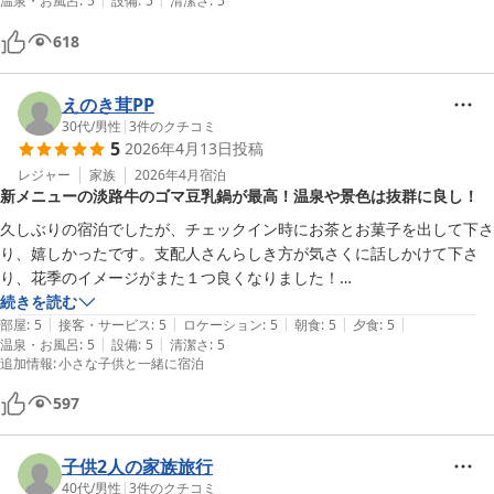
温泉・お風呂
:
5
設備
:
5
清潔さ
:
5
ーヒーと頂きました。朝食バイキングはどれもおかずが美味しく夜も豪
華だったのに流石にホテルニューアワジグループの食事だなぁと夫と感
618
心しました。予約がおそくなり和室しか取れなかったので残念でしたが
寝心地はベッドのように良かったので安心しました。
えのき茸PP
30代
/
男性
|
3
件のクチコミ
5
2026年4月13日
投稿
レジャー
家族
2026年4月
宿泊
新メニューの淡路牛のゴマ豆乳鍋が最高！温泉や景色は抜群に良し！
久しぶりの宿泊でしたが、チェックイン時にお茶とお菓子を出して下さ
り、嬉しかったです。支配人さんらしき方が気さくに話しかけて下さ
り、花季のイメージがまた１つ良くなりました！

ニューアワジのグループホテル巡りが好きなのですが、花季が一番コン
続きを読む
|
|
|
|
|
パクトで好きです！

部屋
:
5
接客・サービス
:
5
ロケーション
:
5
朝食
:
5
夕食
:
5
|
|
温泉・お風呂
:
5
設備
:
5
清潔さ
:
5
新メニューの淡路牛ゴマ豆乳鍋も

追加情報
:
小さな子供と一緒に宿泊
最高に美味しかったです！

597
数日前にグループホテルのプラザ淡路島にも泊まったのですが、夕飯の
デザートはどちらも同じ定番のココナッツを使ったものだったのです
子供2人の家族旅行
が、個人的にココナッツは苦手なので無難なアイスとかにしていただけ
40代
/
男性
|
3
件のクチコミ