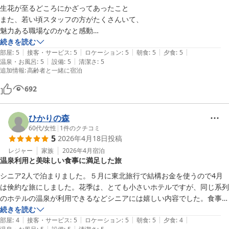
生花が至るどころにかざってあったこと

また、若い頃スタッフの方がたくさんいて、

魅力ある職場なのかなと感動

続きを読む
|
|
|
|
|
また、サプライズ演出してくれて感動しました。

部屋
:
5
接客・サービス
:
5
ロケーション
:
5
朝食
:
5
夕食
:
5
|
|
温泉・お風呂
:
5
設備
:
5
清潔さ
:
5
追加情報
:
高齢者と一緒に宿泊
692
ひかりの森
60代
/
女性
|
1
件のクチコミ
5
2026年4月18日
投稿
レジャー
家族
2026年4月
宿泊
温泉利用と美味しい食事に満足した旅
シニア2人で泊まりました。５月に東北旅行で結構お金を使うので4月
は倹約な旅にしました。花季は、とても小さいホテルですが、同じ系列
のホテルの温泉が利用できるなどシニアには嬉しい内容でした。食事は
とても美味しく値段の割には良かったです。朝食にパンがないと伺って
続きを読む
|
|
|
|
|
いましたがとても美味しいパンもあり、和食のあとにデザートの様にコ
部屋
:
4
接客・サービス
:
5
ロケーション
:
5
朝食
:
5
夕食
:
4
|
|