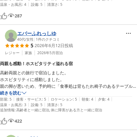
|
|
温泉・お風呂
:
4
設備
:
5
清潔さ
:
5
分で楽しめました。
287
エバーふれっしゆ
40代
/
女性
|
1
件のクチコミ
5
2026年6月12日
投稿
レジャー
家族
2026年5月
宿泊
両親も感動！ホスピタリティ溢れる宿
高齢両親との旅行で宿泊しました。

ホスピタリティに感動しました。

親の脚が悪いため、予約時に「食事処は背もたれ椅子のあるテーブル席
を」とお願いしただけなのですが、席だけでなく場所も入り口近くにし
続きを読む
|
|
|
|
|
てくださったり、部屋の椅子への配慮や、露天風呂にも介護用の椅子を
部屋
:
5
接客・サービス
:
5
ロケーション
:
5
朝食
:
4
夕食
:
4
|
|
温泉・お風呂
:
3
設備
:
5
清潔さ
:
5
事前に置いて下さっていたり。そして従業員の皆さんがお優しくて大変
追加情報
:
高齢者と一緒に宿泊
体に障害がある方と一緒に宿泊
ありがたかったです。

歳を重ねて旅行へのハードルが上がっていた親が「来年も来たい！」と
422
前向きになるほどでした。毎年お世話になろうと思います♪