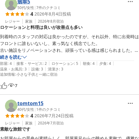
翡翠5
50代
/
女性
|
7
件のクチコミ
4
2026年8月4日
投稿
レジャー
家族
2026年8月
宿泊
ロケーションと料理は良いが改善点も多い
到着時のスタッフの対応は良かったのですが、それ以外、特に出発時は
フロントに誰もいないし、素っ気なく残念でした。

古い施設をリノベーションされ、頑張っている感は感じられました。姉
妹施設のお風呂を利用できましたが、お風呂の側を船が往来し、船頭さ
続きを読む
|
|
|
|
|
んが手を振ったり、客室から丸見えだったり、おおらかというのか、今
部屋
:
4
接客・サービス
:
2
ロケーション
:
5
朝食
:
4
夕食
:
4
|
|
温泉・お風呂
:
3
設備
:
3
清潔さ
:
3
時、少し驚きました。

追加情報
:
小さな子供と一緒に宿泊
全体的に65点。

1つ直ぐに改善して欲しいことは、朝食バイキングで都度、スリッパを
7
脱がなくてはならず、必然、手でスリッパを触り、その手でみんなが食
材を取るのは不潔でした。

tomtom15
お料理の味も良かったし、ロケーションも最高なので、細かな気遣いと
40代
/
女性
|
1
件のクチコミ
スタッフの愛嬌のクオリティをあげるだけで素晴らしいホテルだと思い
4
2026年7月24日
投稿
ます。
レジャー
家族
2026年7月
宿泊
素敵な旅館です
お部屋からの景色が素晴らしく、部屋風呂からの眺めも素敵で、優雅な