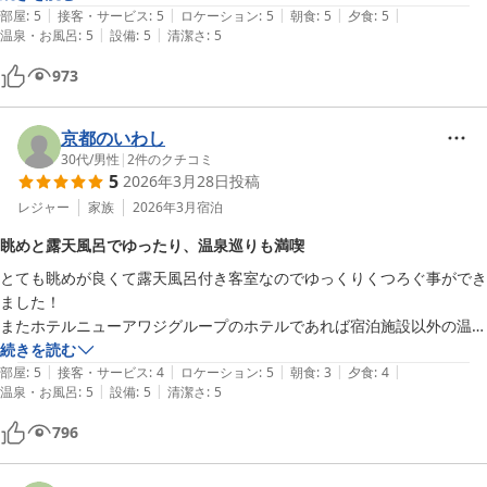
|
|
|
|
|
新鮮なお魚や美味しいお肉が食べれて大満足！

部屋
:
5
接客・サービス
:
5
ロケーション
:
5
朝食
:
5
夕食
:
5
|
|
温泉・お風呂
:
5
設備
:
5
清潔さ
:
5
どれも美味しすぎて幸せでした！

973
スタッフの方も寒い中、外で出迎えてくださったり、丁寧にお部屋や館
内の説明をしてくださいました！淡路島に行ったら、また宿泊したいと
思える所でしたよ！
京都のいわし
30代
/
男性
|
2
件のクチコミ
5
2026年3月28日
投稿
レジャー
家族
2026年3月
宿泊
眺めと露天風呂でゆったり、温泉巡りも満喫
とても眺めが良くて露天風呂付き客室なのでゆっくりくつろぐ事ができ
ました！

またホテルニューアワジグループのホテルであれば宿泊施設以外の温泉
にも入れるのも魅力を感じました！
続きを読む
|
|
|
|
|
部屋
:
5
接客・サービス
:
4
ロケーション
:
5
朝食
:
3
夕食
:
4
|
|
温泉・お風呂
:
5
設備
:
5
清潔さ
:
5
796