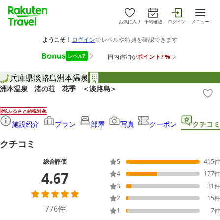
お気に入り
予約確認
ログイン
メニュー
兵庫県
淡路島
洲本温泉
洲本温泉 渚の荘 花季 ＜淡路島＞
ふるさと納税対象
施設紹介
プラン
部屋
写真
クーポン
クチコミ
クチコミ
総合評価
5
415
件
4.67
4
177
件
3
31
件
2
15
件
776
件
1
7
件