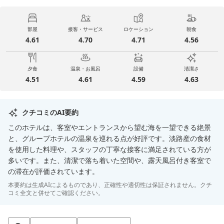
部屋
接客・サービス
ロケーション
朝食
4.61
4.70
4.71
4.56
夕食
温泉・お風呂
設備
清潔さ
4.51
4.61
4.59
4.63
クチコミのAI要約
このホテルは、客室やエントランスから望む海を一望できる絶景
と、グループホテルの温泉を巡れる点が好評です。淡路産の食材
を使用した料理や、スタッフの丁寧な接客に満足されている方が
多いです。また、清潔で落ち着いた空間や、露天風呂付き客室で
の滞在が評価されています。
本要約は生成AIによるものであり、正確性や適切性は保証されません。クチ
コミ全文と併せてご確認ください。