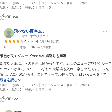
|
|
|
|
|
部屋
:
5
接客・サービス
:
5
ロケーション
:
5
朝食
:
5
夕食
:
5
|
|
温泉・お風呂
:
5
設備
:
5
清潔さ
:
5
354
飛べない豚キムチ
50代
/
男性
|
7
件のクチコミ
4
2026年7月14日
投稿
レジャー
家族
2026年7月
宿泊
景色が良くグループホテルの湯巡りも満喫
部屋や大浴場からの景色は良かったです。五つのニューアワジグループ
のホテルが並んでいて、いずれの大浴場も入れて楽しめたです。EV充
電は、ACとDCがあり、自分でケーブル持っていけば3kwならタダで朝
まで入れられました。
続きを読む
|
|
|
|
|
部屋
:
3
接客・サービス
:
3
ロケーション
:
4
朝食
:
3
夕食
:
4
|
|
温泉・お風呂
:
5
設備
:
4
清潔さ
:
4
122