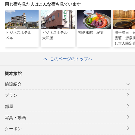
同じ宿を見た人はこんな宿も見ています
ビジネスホテル
ビジネスホテル
割烹旅館 紀文
湯平温泉 
ベル
大和屋
雲荘 源泉
し大人限定
このページのトップへ
梶本旅館
施設紹介
プラン
部屋
写真・動画
クーポン