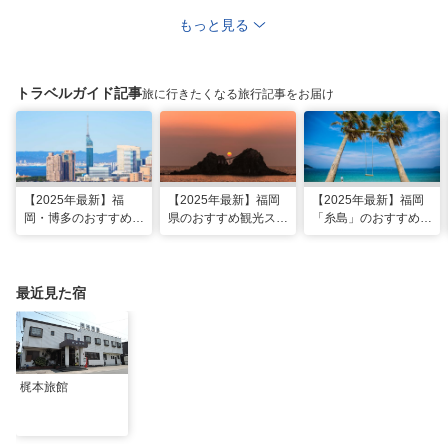
もっと見る
トラベルガイド記事
旅に行きたくなる旅行記事をお届け
【2025年最新】福
【2025年最新】福岡
【2025年最新】福岡
岡・博多のおすすめ観
県のおすすめ観光スポ
「糸島」のおすすめ観
光スポット26選！太
ット20！人気観光地
光・グルメ・インスタ
宰府・糸島まで網羅
から穴場まで厳選
映えスポット
最近見た宿
梶本旅館