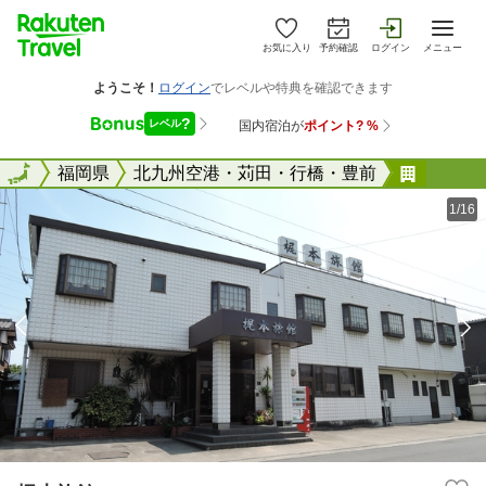
お気に入り
予約確認
ログイン
メニュー
全国
全国
福岡県
北九州空港・苅田・行橋・豊前
梶本旅
1/16