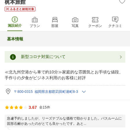
梶本旅館
施設紹介
プラン
部屋
写真
クーポン
クチコミ
基本情報
新型コロナ対策について
≪北九州空港から車で約10分≫家庭的な雰囲気とお手頃な値段、
手作りの夕食がビジネス利用のお客様に好評
〒800-0315 福岡県京都郡苅田町港町8-3
3.67
全15件
急遽予約しましたが、リーズナブルな価格で助かりました。バスルームに
固形石鹸があったのがとても良かったです。あと...