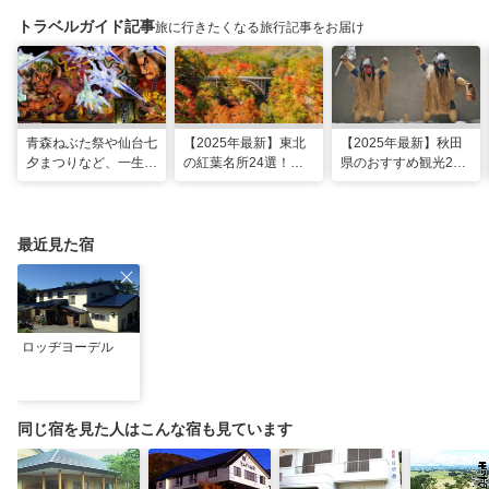
トラベルガイド記事
旅に行きたくなる旅行記事をお届け
青森ねぶた祭や仙台七
【2025年最新】東北
【2025年最新】秋田
夕まつりなど、一生に
の紅葉名所24選！見
県のおすすめ観光28
一度は行きたい！東北
頃時期やライトアップ
選！定番・穴場スポッ
の夏祭り
情報も
トにグルメやお祭りも
最近見た宿
ロッヂヨーデル
同じ宿を見た人はこんな宿も見ています