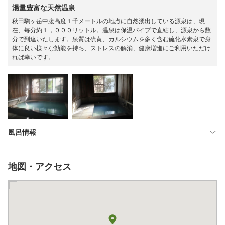
湯量豊富な天然温泉
秋田駒ヶ岳中腹高度１千メートルの地点に自然湧出している源泉は、現
在、毎分約１，０００リットル。温泉は保温パイプで直結し、源泉から数
分で到達いたします。泉質は硫黄、カルシウムを多く含む硫化水素泉で身
体に良い様々な効能を持ち、ストレスの解消、健康増進にご利用いただけ
れば幸いです。
風呂情報
地図・アクセス