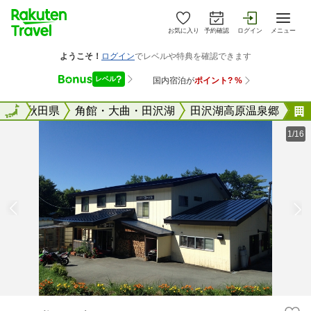
お気に入り
予約確認
ログイン
メニュー
全国
全国
秋田県
角館・大曲・田沢湖
田沢湖高原温泉郷
1/16