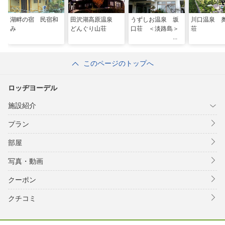
湖畔の宿 民宿和
田沢湖高原温泉
うずしお温泉 坂
川口温泉 
み
どんぐり山荘
口荘 ＜淡路島＞
荘
このページのトップへ
ロッヂヨーデル
施設紹介
プラン
部屋
写真・動画
クーポン
クチコミ