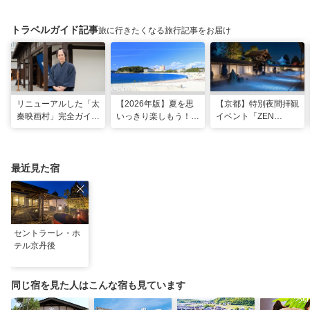
トラベルガイド記事
旅に行きたくなる旅行記事をお届け
リニューアルした「太
【2026年版】夏を思
【京都】特別夜間拝観
秦映画村」完全ガイ
いっきり楽しもう！関
イベント「ZEN
ド。イマーシブ体験
西のおすすめ海水浴
NIGHT 東福寺」が開
に"18禁”コンテンツま
場・ビーチ18選
催！ “脳をととのえ
で！
る”没入型サウンドア
ートナイトを
最近見た宿
セントラーレ・ホ
テル京丹後
同じ宿を見た人はこんな宿も見ています