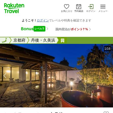
お気に入り
予約確認
ログイン
メニュー
全国
全国
京都府
丹後・久美浜
セントラーレ・ホテル京
1/16