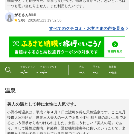
朝食がとても良かった。温泉も良かった。部屋も良かった。悪いところは
一つも思い当たりません。また利用したいです。
がるさんMkII
5.00
2026/05/23 19:52:56
すべてのクチコミ・お客さまの声を見る
チェックイン
チェックアウト
大人
子ども
部屋数
--/--
--/--
--
--
--
〜
人
人
部屋
温泉
美人の湯として特に女性に人気です。
小野小町温泉は、平成７年４月７日に認可を得た天然温泉です。ここ京丹
後市大宮地区が、世界三大美人の一人である 小野小町と縁の深い土地であ
るという伝承から名づけられました。女性にうれしい「美人の湯」であ
り、そして慢性皮膚病、神経痛、運動機能障害等に良いということで、老
若男女を問わず長く愛されている温泉でございます。