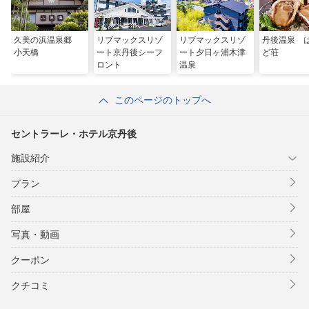
久美の浜温泉郷
リブマックスリゾ
リブマックスリゾ
丹後温泉 
小天橋
ート京丹後シーフ
ート夕日ヶ浦木津
ど荘
ロント
温泉
このページのトップへ
セントラーレ・ホテル京丹後
施設紹介
プラン
部屋
写真・動画
クーポン
クチコミ