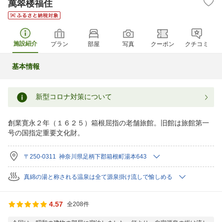
萬翠楼福住
施設紹介
プラン
部屋
写真
クーポン
クチコミ
基本情報
新型コロナ対策について
創業寛永２年（１６２５）箱根屈指の老舗旅館。旧館は旅館第一
号の国指定重要文化財。
〒250-0311 神奈川県足柄下郡箱根町湯本643
真綿の湯と称される温泉は全て源泉掛け流しで愉しめる
4.57
全208件