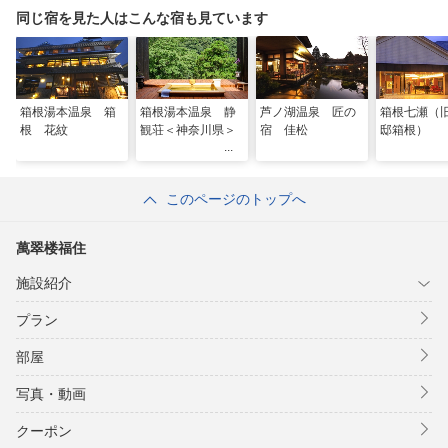
同じ宿を見た人はこんな宿も見ています
箱根湯本温泉 箱
箱根湯本温泉 静
芦ノ湖温泉 匠の
箱根七瀬（
根 花紋
観荘＜神奈川県＞
宿 佳松
邸箱根）
このページのトップへ
萬翠楼福住
施設紹介
プラン
部屋
写真・動画
クーポン