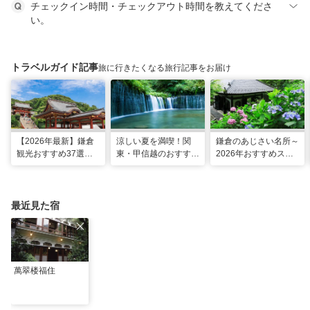
チェックイン時間・チェックアウト時間を教えてくださ
い。
トラベルガイド記事
旅に行きたくなる旅行記事をお届け
【2026年最新】鎌倉
涼しい夏を満喫！関
鎌倉のあじさい名所～
観光おすすめ37選！
東・甲信越のおすすめ
2026年おすすめスポ
運気UP！グルメや絶
避暑地14選
ット16選～
景スポット、ロケ地も
最近見た宿
萬翠楼福住