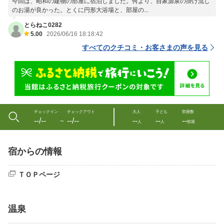
今回は、昭和の建物の部屋に宿泊しました。何より、自家源泉の掛け流し
のお湯が良かった。とくに円形大浴場と、部屋の...
とらねこ0282
5.00
2026/06/16 18:18:42
すべてのクチコミ・お客さまの声を見る
チェックイン
チェックアウト
大人
子ども
部屋数
--/--
--/--
--
--
--
〜
人
人
部屋
宿からの情報
ＴＯＰページ
温泉