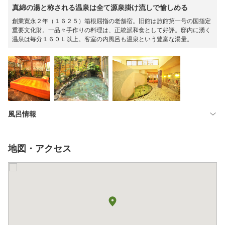
真綿の湯と称される温泉は全て源泉掛け流しで愉しめる
創業寛永２年（１６２５）箱根屈指の老舗宿。旧館は旅館第一号の国指定
重要文化財。一品々手作りの料理は、正統派和食として好評。邸内に湧く
温泉は毎分１６０Ｌ以上。客室の内風呂も温泉という豊富な湯量。
風呂情報
地図・アクセス