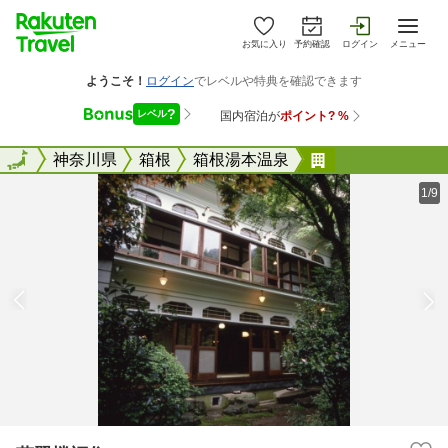
お気に入り
予約確認
ログイン
メニュー
全国
全国
神奈川県
箱根
箱根湯本温泉
萬翠楼福住
1/9