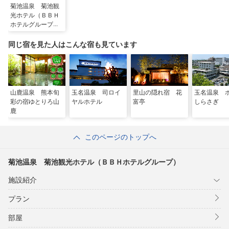
菊池温泉 菊池観
光ホテル（ＢＢＨ
ホテルグループ）
同じ宿を見た人はこんな宿も見ています
山鹿温泉 熊本旬
玉名温泉 司ロイ
里山の隠れ宿 花
玉名温泉 
彩の宿ゆとりろ山
ヤルホテル
富亭
しらさぎ
鹿
このページのトップへ
菊池温泉 菊池観光ホテル（ＢＢＨホテルグループ）
施設紹介
プラン
部屋