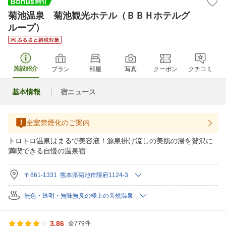
菊池温泉 菊池観光ホテル（ＢＢＨホテルグ
ループ）
施設紹介
プラン
部屋
写真
クーポン
クチコミ
基本情報
宿ニュース
全室禁煙化のご案内
トロトロ温泉はまるで美容液！源泉掛け流しの美肌の湯を贅沢に
満喫できる自慢の温泉宿
〒861-1331 熊本県菊池市隈府1124-3
無色・透明・無味無臭の極上の天然温泉
3.86
全779件