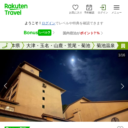
お気に入り
予約確認
ログイン
メニュー
全国
熊本県
全国
大津・玉名・山鹿・荒尾・菊池
菊池温泉
1/16