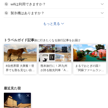
wifiは利用できますか？
製氷機はありますか？
もっと見る
トラベルガイド記事
旅に行きたくなる旅行記事をお届け
#自然界隈 大興奮！世
熊本旅行に！JR九州
まるでおとぎの国！
界でも類を見ない自然
が誇る観光列車「A列
「阿蘇ファームラン
の宝庫・熊本で「火の
車で行こう」＆「あそ
ド」で心も体も元気に
国」「水の国」を体感
ぼーい！」完全乗車ガ
なる体験型ステイ
する旅
イド
最近見た宿