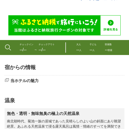
チェックイン
チェックアウト
大人
子ども
部屋数
--/--
--/--
--
--
--
〜
人
人
部屋
宿からの情報
当ホテルの魅力
温泉
無色・透明・無味無臭の極上の天然温泉
南北朝時代、菊池一族の居城であった見晴らしのよい山の斜面にあり眺望
絶景。あふれる天然温泉で浸る露天風呂は風情・情緒のすべてを満契でき