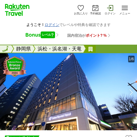
お気に入り
予約確認
ログイン
メニュー
全国
全国
静岡県
浜松・浜名湖・天竜
ダイワロイネット
1/6