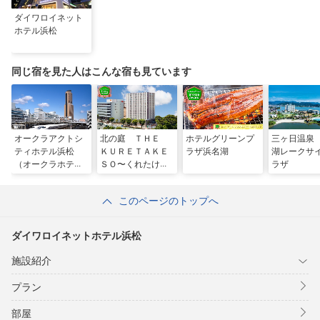
ダイワロイネット
ホテル浜松
同じ宿を見た人はこんな宿も見ています
オークラアクトシ
北の庭 ＴＨＥ
ホテルグリーンプ
三ヶ日温泉
ティホテル浜松
ＫＵＲＥＴＡＫＥ
ラザ浜名湖
湖レークサ
（オークラホテル
ＳＯ〜くれたけホ
ラザ
ズ＆リゾーツ）
テルチェーン〜
このページのトップへ
ダイワロイネットホテル浜松
施設紹介
プラン
部屋