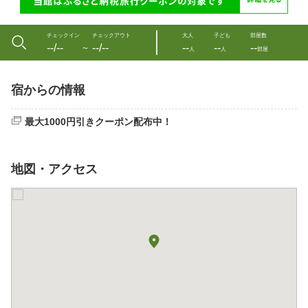
チェックイン
チェックアウト
大人
子ども
部屋数
--/--
--/--
--
--
--
〜
人
人
部屋
宿からの情報
最大1000円引きクーポン配布中！
地図・アクセス