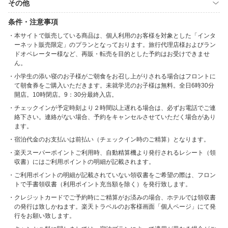
その他
条件・注意事項
本サイトで販売している商品は、個人利用のお客様を対象とした「インタ
ーネット販売限定」のプランとなっております。旅行代理店様およびラン
ドオペレーター様など、再販・転売を目的とした予約はお受けできませ
ん。
小学生の添い寝のお子様がご朝食をお召し上がりされる場合はフロントに
て朝食券をご購入いただきます。未就学児のお子様は無料。全日6時30分
開店。10時閉店。9：30分最終入店。
チェックインが予定時刻より２時間以上遅れる場合は、必ずお電話でご連
絡下さい。連絡がない場合、予約をキャンセルさせていただく場合があり
ます。
宿泊代金のお支払いは前払い（チェックイン時のご精算）となります。
楽天スーパーポイントご利用時、自動精算機より発行されるレシート（領
収書）にはご利用ポイントの明細が記載されます。
ご利用ポイントの明細が記載されていない領収書をご希望の際は、フロン
トで手書領収書（利用ポイント充当額を除く）を発行致します。
クレジットカードでご予約時にご精算がお済みの場合、ホテルでは領収書
の発行は致しかねます。楽天トラベルのお客様画面「個人ページ」にて発
行をお願い致します。