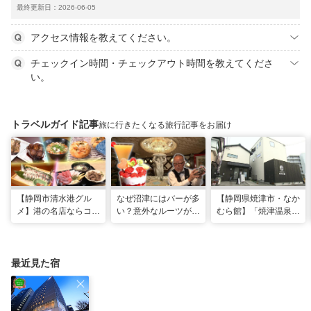
最終更新日：2026-06-05
アクセス情報を教えてください。
チェックイン時間・チェックアウト時間を教えてくださ
い。
トラベルガイド記事
旅に行きたくなる旅行記事をお届け
【静岡市清水港グル
なぜ沼津にはバーが多
【静岡県焼津市・なか
メ】港の名店ならコ
い？意外なルーツがわ
むら館】「焼津温泉」
コ！マグロ食べ比べや
かる店へ【静岡県沼津
発祥の地で「浮遊体
激レア“サバの氷室盛
市・BAR FRANK／ね
験」 開発期間3年の温
り”港周辺の店5選
こと白鳥】
泉商品で手がすべすべ
最近見た宿