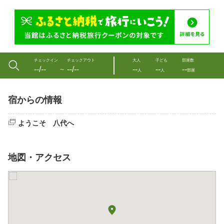
チェックイン
チェックアウト
大人
子ども
部屋数
--/--
--/--
--
--
--
〜
人
人
部屋
宿からの情報
ようこそ 八代へ
地図・アクセス