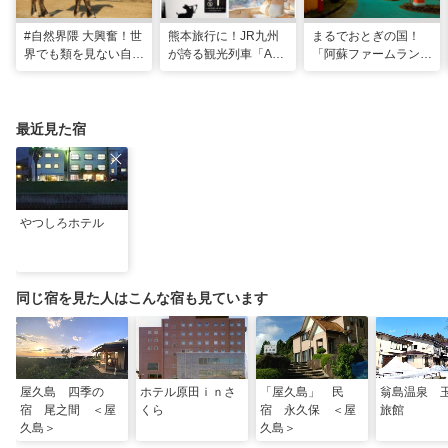
#自然界隈 大興奮！世
熊本旅行に！JR九州
まるでおとぎの国！
界でも類を見ない自然
が誇る観光列車「A列
「阿蘇ファームラン
の宝庫・熊本で「火の
車で行こう」＆「あそ
ド」で心も体も元気に
国」「水の国」を体感
ぼーい！」完全乗車ガ
なる体験型ステイ
する旅
イド
最近見た宿
やつしろホテル
同じ宿を見た人はこんな宿も見ています
屋久島 四季の
ホテル原田ｉｎさ
「屋久島」 民
翁島温泉 
宿 尾之間 ＜屋
くら
宿 永久保 ＜屋
旅館
久島＞
久島＞