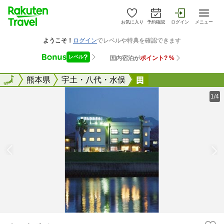
お気に入り
予約確認
ログイン
メニュー
全国
全国
熊本県
宇土・八代・水俣
やつしろホテル
1/4