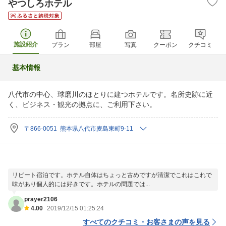
やつしろホテル
施設紹介
プラン
部屋
写真
クーポン
クチコミ
基本情報
八代市の中心、球磨川のほとりに建つホテルです。名所史跡に近
く、ビジネス・観光の拠点に、ご利用下さい。
〒866-0051 熊本県八代市麦島東町9-11
リピート宿泊です。ホテル自体はちょっと古めですが清潔でこれはこれで
味があり個人的には好きです。ホテルの問題では...
prayer2106
4.00
2019/12/15 01:25:24
すべてのクチコミ・お客さまの声を見る