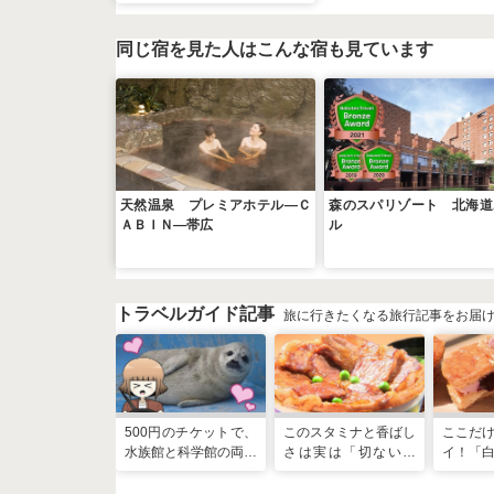
同じ宿を見た人はこんな宿も見ています
天然温泉 プレミアホテル―Ｃ
森のスパリゾート 北海道
ＡＢＩＮ―帯広
ル
トラベルガイド記事
旅に行きたくなる旅行記事をお届
500円のチケットで、
このスタミナと香ばし
ここだ
水族館と科学館の両方
さは実は「切ない憧
イ！「
入れる！？お得感満載
れ」だった…！北海道
屋製菓
の超穴場スポット！
グルメ「豚丼」のヒミ
ンキッ