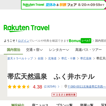
国内宿泊
交通＋宿
レンタカー
高速バス・ツアー
帯広天
楽天トラベルトップ
全国
北海道
帯広・十勝
帯広温泉
帯広天然温泉 ふく井ホテル
4.38
(
2,925
件)
〒080-0011北海道帯広市西一
施設紹介
宿ニュース
プラン一覧
部屋一覧
写真