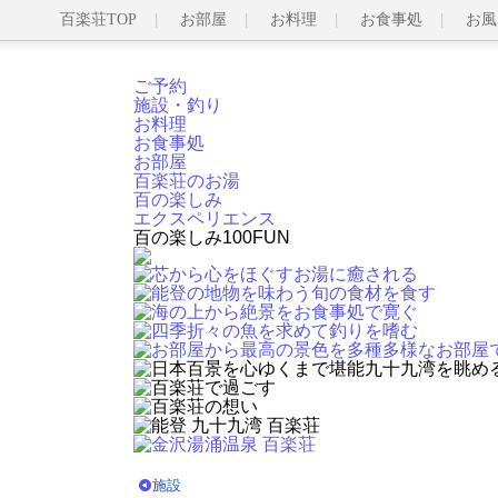
百楽荘TOP
お部屋
お料理
お食事処
お風
ご予約
施設・釣り
お料理
お食事処
お部屋
百楽荘のお湯
百の楽しみ
エクスペリエンス
百の楽しみ
100FUN
施設