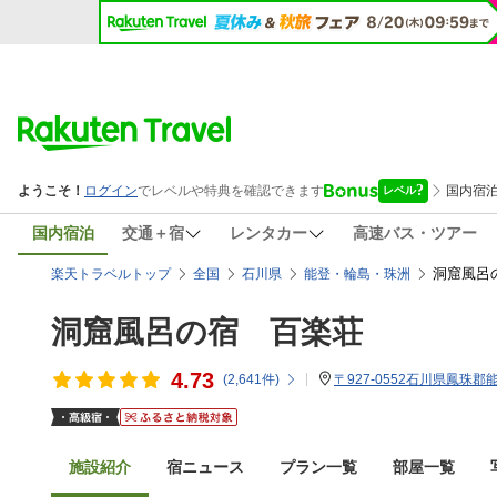
国内宿泊
交通＋宿
レンタカー
高速バス・ツアー
洞窟風呂
楽天トラベルトップ
全国
石川県
能登・輪島・珠洲
洞窟風呂の宿 百楽荘
4.73
(
2,641
件)
〒927-0552石川県鳳珠郡能
施設紹介
宿ニュース
プラン一覧
部屋一覧