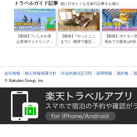
トラベルガイド記事
旅に行きたくなる旅行記事をお届け
【動画】｢いしかわ里
【動画】｢やっとここ
【動画】ポケモン
山里海サイクリングル
まで｣ 能登で被災の
初めての週末は6倍
ート｣国指定の自転車
和倉温泉旅館｢能登 海
人出 能登限定グ
道“ナショナルサイク
舟｣が営業再開 喜び
はほとんどが品切
ルルート”に指定へ
の日に従業員は…
会社情報
個人情報保護方針
社会的責任[CSR]
採用情報
規約集
© Rakuten Group, Inc.