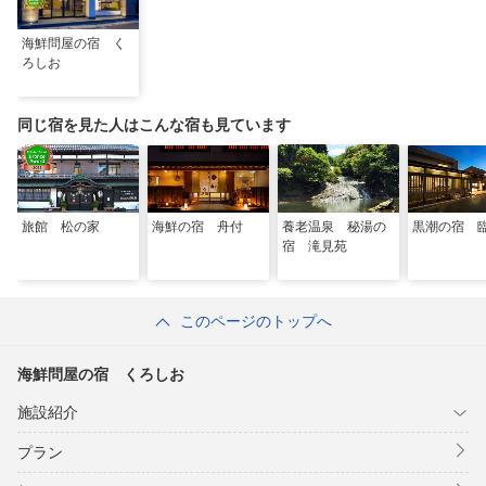
海鮮問屋の宿 く
ろしお
同じ宿を見た人はこんな宿も見ています
旅館 松の家
海鮮の宿 舟付
養老温泉 秘湯の
黒潮の宿 
宿 滝見苑
このページのトップへ
海鮮問屋の宿 くろしお
施設紹介
プラン