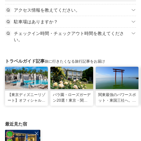
アクセス情報を教えてください。
駐車場はありますか？
チェックイン時間・チェックアウト時間を教えてくださ
い。
トラベルガイド記事
旅に行きたくなる旅行記事をお届け
【東京ディズニーリゾ
バラ園・ローズガーデ
関東最強のパワースポ
ート】オフィシャル・
ン20選！東京・関東
ット・東国三社へ。初
パートナーホテルのプ
の名所をご紹介
詣にも最適な、歴史と
ールや無料ラウンジで
ご利益の1日巡り旅
夏も暑さ知らずの旅を
最近見た宿