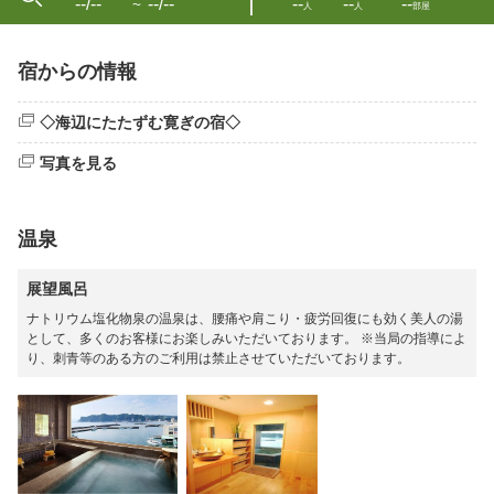
--/--
--/--
--
--
--
〜
人
人
部屋
宿からの情報
◇海辺にたたずむ寛ぎの宿◇
写真を見る
温泉
展望風呂
ナトリウム塩化物泉の温泉は、腰痛や肩こり・疲労回復にも効く美人の湯
として、多くのお客様にお楽しみいただいております。 ※当局の指導によ
り、刺青等のある方のご利用は禁止させていただいております。