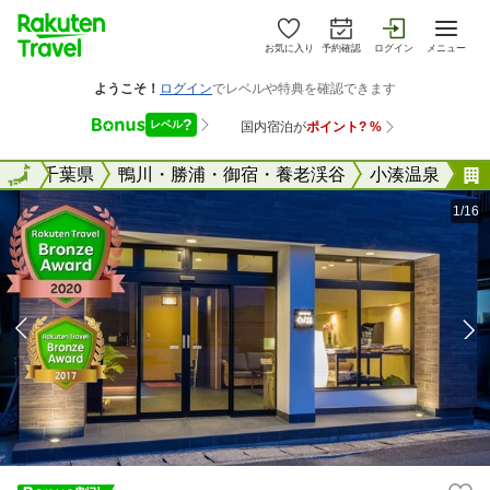
お気に入り
予約確認
ログイン
メニュー
全国
全国
千葉県
鴨川・勝浦・御宿・養老渓谷
小湊温泉
1/16