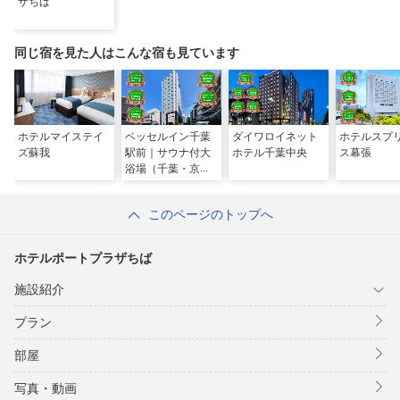
ザちば
同じ宿を見た人はこんな宿も見ています
ホテルマイステイ
ベッセルイン千葉
ダイワロイネット
ホテルスプ
ズ蘇我
駅前｜サウナ付大
ホテル千葉中央
ス幕張
浴場（千葉・京成
千葉・幕張）
このページのトップへ
ホテルポートプラザちば
施設紹介
プラン
部屋
写真・動画