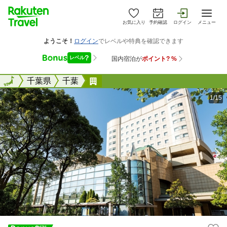
お気に入り
予約確認
ログイン
メニュー
全国
全国
千葉県
千葉
ホテルポートプラザちば
1/15