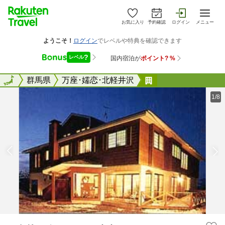
お気に入り
予約確認
ログイン
メニュー
全国
全国
群馬県
万座･嬬恋･北軽井沢
アトリエペンショ
1/8