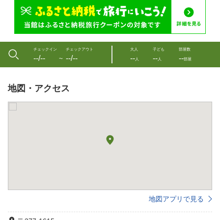
チェックイン
チェックアウト
大人
子ども
部屋数
--/--
--/--
--
--
--
〜
人
人
部屋
地図・アクセス
地図アプリで見る