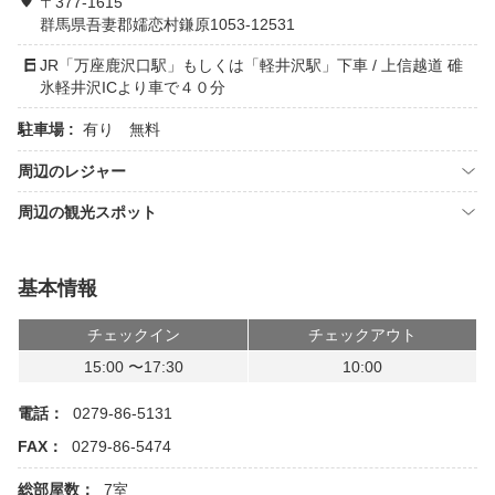
〒377-1615
群馬県吾妻郡嬬恋村鎌原1053-12531
JR「万座鹿沢口駅」もしくは「軽井沢駅」下車 / 上信越道 碓
氷軽井沢ICより車で４０分
駐車場 :
有り 無料
周辺のレジャー
周辺の観光スポット
基本情報
チェックイン
チェックアウト
15:00 〜17:30
10:00
電話：
0279-86-5131
FAX：
0279-86-5474
総部屋数：
7室