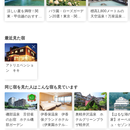
涼しい夏を満喫！関
バラ園・ローズガーデ
標高1,800メートルの
東・甲信越のおすすめ
ン20選！東京・関東
天空温泉！万座温泉
避暑地14選
の名所をご紹介
日進舘の絶景風呂と充
実プログラムで心身を
整える
最近見た宿
アトリエペンショ
ン キキ
同じ宿を見た人はこんな宿も見ています
磯部温泉 舌切雀
伊香保温泉 伊香
奥軽井沢温泉 ホ
【はるな湖
のお宿 ホテル磯
保グランドホテル
テルグリーンプラ
家】オーベ
部ガーデン
（伊東園ホテル
ザ軽井沢
ュ・セゾン