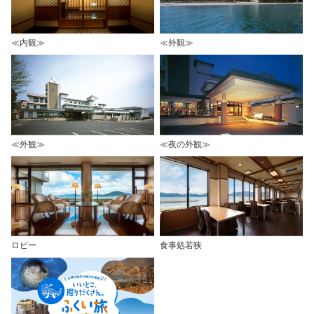
≪内観≫
≪外観≫
≪外観≫
≪夜の外観≫
ロビー
食事処若狭