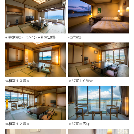
≪特別室≫ ツイン＋和室10畳
≪洋室≫
≪和室１０畳≫
≪和室１０畳≫
≪和室１２畳≫
≪和室≫広縁