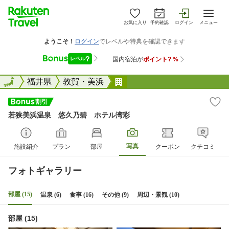
お気に入り
予約確認
ログイン
メニュー
全国
全国
福井県
敦賀・美浜
若狭美浜温泉 悠久乃碧 
若狭美浜温泉 悠久乃碧 ホテル湾彩
写真
施設紹介
プラン
部屋
クーポン
クチコミ
フォトギャラリー
部屋 (15)
温泉 (6)
食事 (16)
その他 (9)
周辺・景観 (10)
部屋 (15)