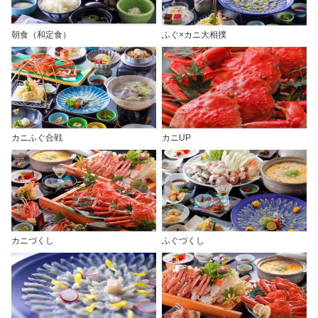
朝食（和定食）
ふぐ×カニ大相撲
カニふぐ合戦
カニUP
カニづくし
ふぐづくし