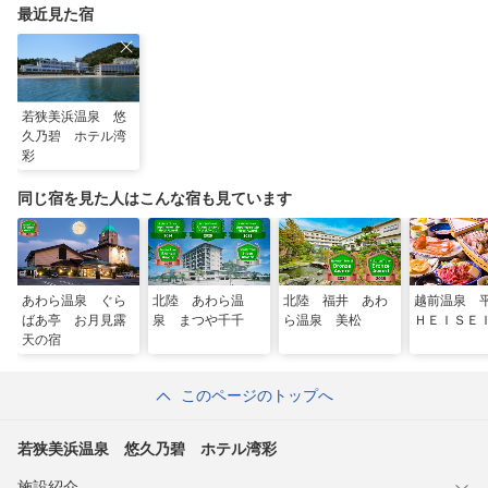
最近見た宿
若狭美浜温泉 悠
久乃碧 ホテル湾
彩
同じ宿を見た人はこんな宿も見ています
あわら温泉 ぐら
北陸 あわら温
北陸 福井 あわ
越前温泉
ばあ亭 お月見露
泉 まつや千千
ら温泉 美松
ＨＥＩＳＥ
天の宿
このページのトップへ
若狭美浜温泉 悠久乃碧 ホテル湾彩
施設紹介