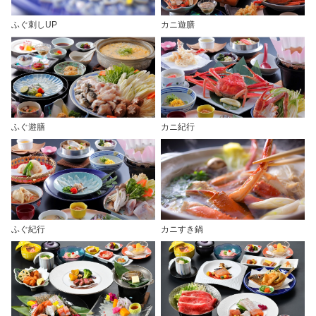
ふぐ刺しUP
カニ遊膳
ふぐ遊膳
カニ紀行
ふぐ紀行
カニすき鍋