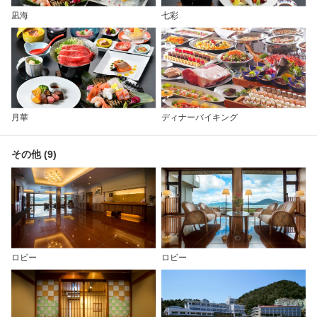
凪海
七彩
月華
ディナーバイキング
その他 (9)
ロビー
ロビー