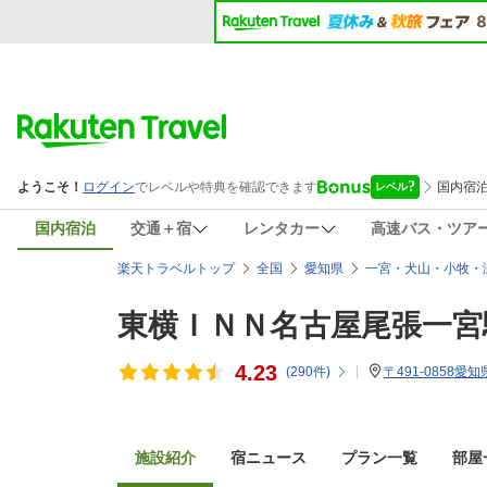
国内宿泊
交通＋宿
レンタカー
高速バス・ツア
楽天トラベルトップ
全国
愛知県
一宮・犬山・小牧・
東横ＩＮＮ名古屋尾張一宮
4.23
(
290
件)
〒491-0858
施設紹介
宿ニュース
プラン一覧
部屋