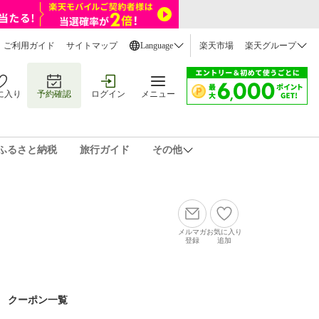
ご利用ガイド
サイトマップ
Language
楽天市場
楽天グループ
に入り
予約確認
ログイン
メニュー
ふるさと納税
旅行ガイド
その他
メルマガ
お気に入り
登録
追加
クーポン一覧