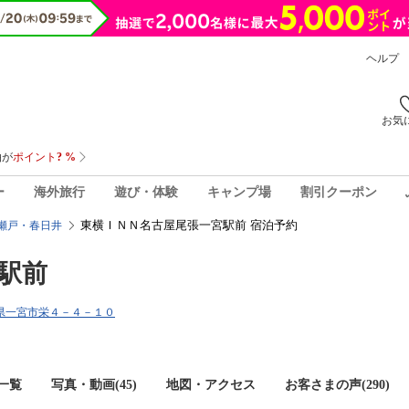
ヘルプ
お気
ー
海外旅行
遊び・体験
キャンプ場
割引クーポン
東横ＩＮＮ名古屋尾張一宮駅前 宿泊予約
瀬戸・春日井
駅前
愛知県一宮市栄４－４－１０
一覧
写真・動画(45)
地図・アクセス
お客さまの声(
290
)