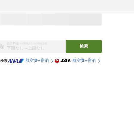
合計料金
※1部屋あたりの税込金額
検索
〜
航空券+宿泊
航空券+宿泊
で検索