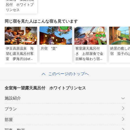
呂付 ホワイトプ
リンセス
同じ宿を見た人はこんな宿も見ています
伊豆高原温泉 海
月宿 “楽”
客室露天風呂付
絶景の癒し
望む露天風呂付客
き お部屋食で金
宿 茄子の
室 夢海月(ゆめみ
目鯛を味わう宿
づき)
伊豆高原温泉 お
宿 癒楽里ーゆら
このページのトップへ
りー
全室海一望露天風呂付 ホワイトプリンセス
施設紹介
プラン
部屋