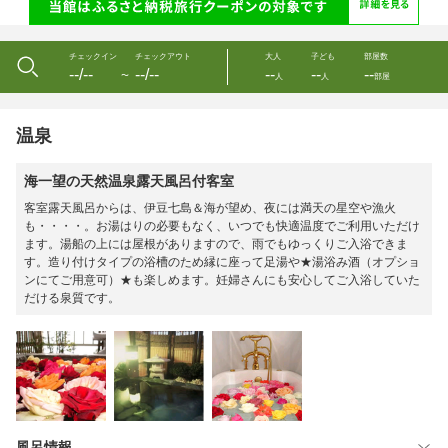
チェックイン
チェックアウト
大人
子ども
部屋数
--/--
--/--
--
--
--
〜
人
人
部屋
温泉
海一望の天然温泉露天風呂付客室
客室露天風呂からは、伊豆七島＆海が望め、夜には満天の星空や漁火
も・・・・。お湯はりの必要もなく、いつでも快適温度でご利用いただけ
ます。湯船の上には屋根がありますので、雨でもゆっくりご入浴できま
す。造り付けタイプの浴槽のため縁に座って足湯や★湯浴み酒（オプショ
ンにてご用意可）★も楽しめます。妊婦さんにも安心してご入浴していた
だける泉質です。
風呂情報