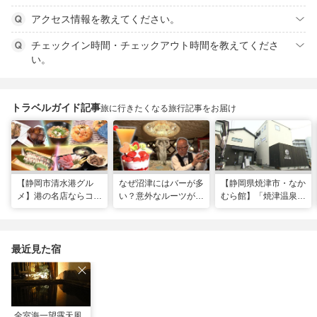
アクセス情報を教えてください。
チェックイン時間・チェックアウト時間を教えてくださ
い。
トラベルガイド記事
旅に行きたくなる旅行記事をお届け
【静岡市清水港グル
なぜ沼津にはバーが多
【静岡県焼津市・なか
メ】港の名店ならコ
い？意外なルーツがわ
むら館】「焼津温泉」
コ！マグロ食べ比べや
かる店へ【静岡県沼津
発祥の地で「浮遊体
激レア“サバの氷室盛
市・BAR FRANK／ね
験」 開発期間3年の温
り”港周辺の店5選
こと白鳥】
泉商品で手がすべすべ
最近見た宿
全室海一望露天風