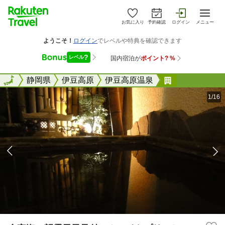
お気に入り
予約確認
ログイン
メニュー
全国
全国
静岡県
伊豆高原
伊豆高原温泉
全室海一望露
1/16