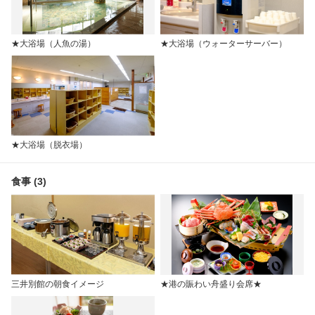
★大浴場（人魚の湯）
★大浴場（ウォーターサーバー）
★大浴場（脱衣場）
食事 (3)
三井別館の朝食イメージ
★港の賑わい舟盛り会席★