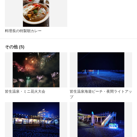
料理長の特製朝カレー
その他 (5)
皆生温泉・ミニ花火大会
皆生温泉海遊ビーチ・夜間ライトアッ
プ