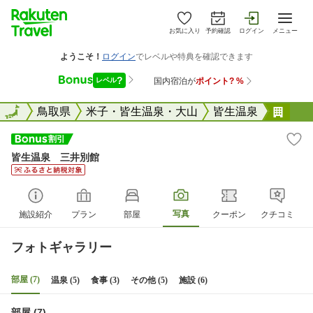
お気に入り
予約確認
ログイン
メニュー
全国
全国
鳥取県
米子・皆生温泉・大山
皆生温泉
皆生
皆生温泉 三井別館
写真
施設紹介
プラン
部屋
クーポン
クチコミ
フォトギャラリー
部屋 (7)
温泉 (5)
食事 (3)
その他 (5)
施設 (6)
部屋 (7)