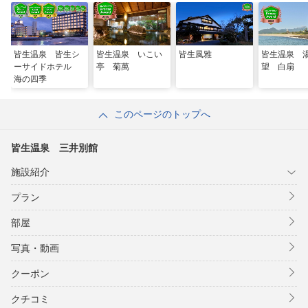
皆生温泉 皆生シ
皆生温泉 いこい
皆生風雅
皆生温泉 
ーサイドホテル
亭 菊萬
望 白扇
海の四季
このページのトップへ
皆生温泉 三井別館
施設紹介
プラン
部屋
写真・動画
クーポン
クチコミ