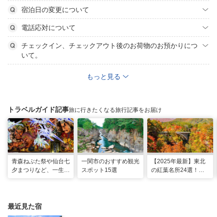
宿泊日の変更について
電話応対について
チェックイン、チェックアウト後のお荷物のお預かりにつ
いて。
もっと見る
トラベルガイド記事
旅に行きたくなる旅行記事をお届け
青森ねぶた祭や仙台七
一関市のおすすめ観光
【2025年最新】東北
夕まつりなど、一生に
スポット15選
の紅葉名所24選！見
一度は行きたい！東北
頃時期やライトアップ
の夏祭り
情報も
最近見た宿