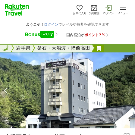
お気に入り
予約確認
ログイン
メニュー
全国
全国
岩手県
釜石・大船渡・陸前高田
光明石温泉 
1/11