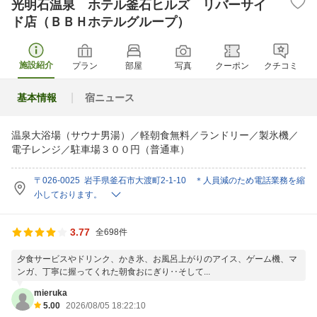
光明石温泉 ホテル釜石ヒルズ リバーサイ
ド店（ＢＢＨホテルグループ）
施設紹介
プラン
部屋
写真
クーポン
クチコミ
基本情報
宿ニュース
温泉大浴場（サウナ男湯）／軽朝食無料／ランドリー／製氷機／
電子レンジ／駐車場３００円（普通車）
〒026-0025 岩手県釜石市大渡町2-1-10 ＊人員減のため電話業務を縮
小しております。
3.77
全698件
夕食サービスやドリンク、かき氷、お風呂上がりのアイス、ゲーム機、マ
ンガ、丁寧に握ってくれた朝食おにぎり‥そして...
mieruka
5.00
2026/08/05 18:22:10