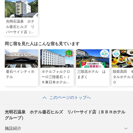
光明石温泉 ホテ
ル釜石ヒルズ リ
バーサイド店（Ｂ
ＢＨホテルグルー
プ）
同じ宿を見た人はこんな宿も見ています
釜石ベイシティホ
ホテルフォルクロ
三陸花ホテル は
陸前高田 
テル
ーロ三陸釜石＜Ｊ
まぎく
タルホテル
Ｒ東日本ホテルズ
０
＞
このページのトップへ
光明石温泉 ホテル釜石ヒルズ リバーサイド店（ＢＢＨホテル
グループ）
施設紹介