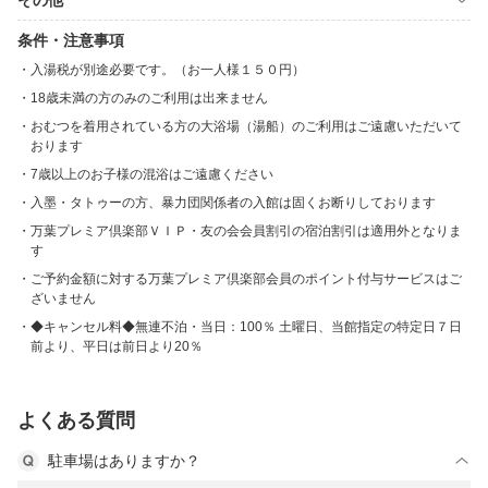
その他
条件・注意事項
入湯税が別途必要です。（お一人様１５０円）
18歳未満の方のみのご利用は出来ません
おむつを着用されている方の大浴場（湯船）のご利用はご遠慮いただいて
おります
7歳以上のお子様の混浴はご遠慮ください
入墨・タトゥーの方、暴力団関係者の入館は固くお断りしております
万葉プレミア倶楽部ＶＩＰ・友の会会員割引の宿泊割引は適用外となりま
す
ご予約金額に対する万葉プレミア倶楽部会員のポイント付与サービスはご
ざいません
◆キャンセル料◆無連不泊・当日：100％ 土曜日、当館指定の特定日７日
前より、平日は前日より20％
よくある質問
駐車場はありますか？