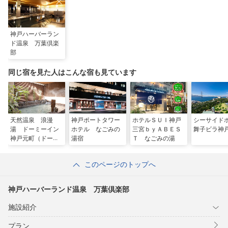
神戸ハーバーラン
ド温泉 万葉倶楽
部
同じ宿を見た人はこんな宿も見ています
天然温泉 浪漫
神戸ポートタワー
ホテルＳＵＩ神戸
シーサイド
湯 ドーミーイン
ホテル なごみの
三宮ｂｙＡＢＥＳ
舞子ビラ神
神戸元町（ドーミ
湯宿
Ｔ なごみの湯
ーイン・野乃グル
ープ）
このページのトップへ
神戸ハーバーランド温泉 万葉倶楽部
施設紹介
プラン