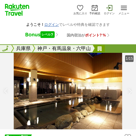
お気に入り
予約確認
ログイン
メニュー
全国
全国
兵庫県
神戸・有馬温泉・六甲山
神戸ハーバー
1/15