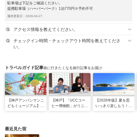
駐車場は下記をご確認ください。
提携駐車場（ハーバーパーク）1泊770円※予約不可
最終更新日：2026-04-27
アクセス情報を教えてください。
チェックイン時間・チェックアウト時間を教えてくださ
い。
トラベルガイド記事
旅に行きたくなる旅行記事をお届け
【神戸アンパンマンこ
【神戸】「UCCコー
【2026年版】夏を思
どもミュージアム】夏
ヒー博物館」がリニュ
いっきり楽しもう！関
季限定「水あそびひろ
ーアル！完全予約制で
西のおすすめ海水浴
ば」がオープン！びし
体験満載
場・ビーチ18選
ょ濡れになって暑さを
ふき飛ばそう
最近見た宿