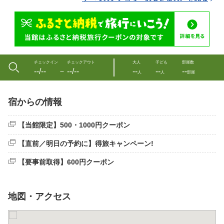
チェックイン
チェックアウト
大人
子ども
部屋数
--/--
--/--
--
--
--
〜
人
人
部屋
宿からの情報
【当館限定】500・1000円クーポン
【直前／明日の予約に】得旅キャンペーン!
【要事前取得】600円クーポン
地図・アクセス