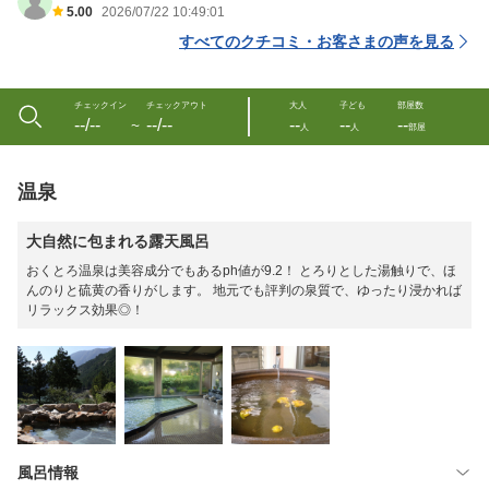
5.00
2026/07/22 10:49:01
すべてのクチコミ・お客さまの声を見る
チェックイン
チェックアウト
大人
子ども
部屋数
--/--
--/--
--
--
--
〜
人
人
部屋
温泉
大自然に包まれる露天風呂
おくとろ温泉は美容成分でもあるph値が9.2！ とろりとした湯触りで、ほ
んのりと硫黄の香りがします。 地元でも評判の泉質で、ゆったり浸かれば
リラックス効果◎！
風呂情報