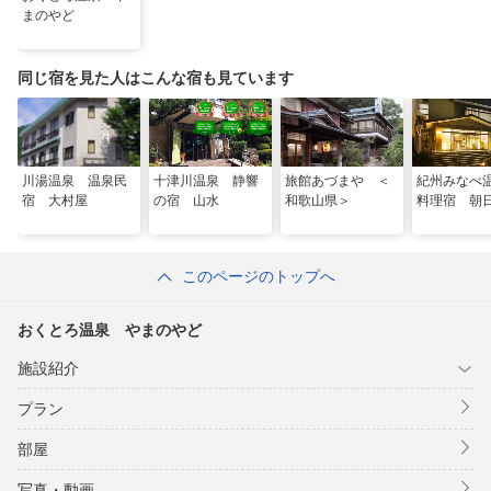
まのやど
同じ宿を見た人はこんな宿も見ています
川湯温泉 温泉民
十津川温泉 静響
旅館あづまや ＜
紀州みな
宿 大村屋
の宿 山水
和歌山県＞
料理宿 朝
このページのトップへ
おくとろ温泉 やまのやど
施設紹介
プラン
部屋
写真・動画