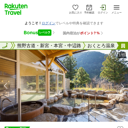
お気に入り
予約確認
ログイン
メニュー
歌山県
全国
熊野古道・新宮・本宮・中辺路
おくとろ温泉
1/11