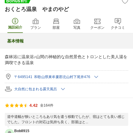
おくとろ温泉 やまのやど
施設紹介
プラン
部屋
写真
クーポン
クチコミ
基本情報
森林浴に温泉浴♪山間の神秘的な自然景色とトロンとした美人湯を
満喫できる温泉
〒6495141 和歌山県東牟婁郡北山村下尾井476
大自然に包まれる露天風呂
4.42
全164件
道中道幅が狭いところもあり気を遣う移動でしたが、宿はとても良い感じ
でした。フロントの対応は気持ち良く、部屋はと...
Bob8915