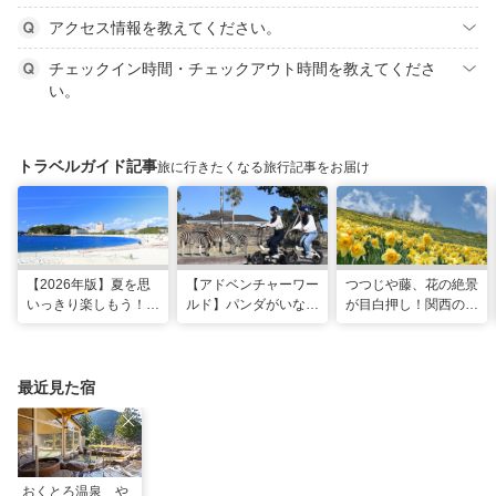
アクセス情報を教えてください。
チェックイン時間・チェックアウト時間を教えてくださ
い。
トラベルガイド記事
旅に行きたくなる旅行記事をお届け
【2026年版】夏を思
【アドベンチャーワー
つつじや藤、花の絶景
いっきり楽しもう！関
ルド】パンダがいなく
が目白押し！関西の5
西のおすすめ海水浴
ても楽しい！五感で満
月のおすすめ観光スポ
場・ビーチ18選
喫する8つの体験が新
ット
登場！
最近見た宿
おくとろ温泉 や