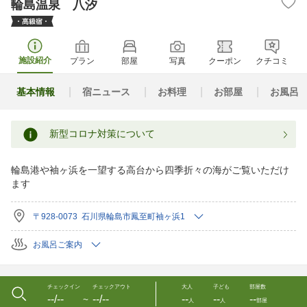
輪島温泉 八汐
施設紹介
プラン
部屋
写真
クーポン
クチコミ
基本情報
宿ニュース
お料理
お部屋
お風呂
新型コロナ対策について
輪島港や袖ヶ浜を一望する高台から四季折々の海がご覧いただけ
ます
〒928-0073 石川県輪島市鳳至町袖ヶ浜1
お風呂ご案内
チェックイン
チェックアウト
大人
子ども
部屋数
--/--
--/--
--
--
--
〜
人
人
部屋