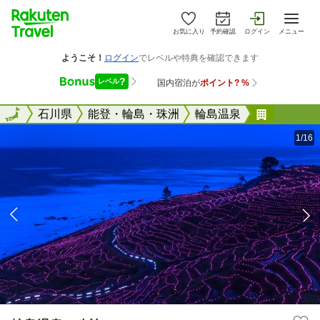
お気に入り
予約確認
ログイン
メニュー
全国
全国
石川県
能登・輪島・珠洲
輪島温泉
輪島温泉
1/16