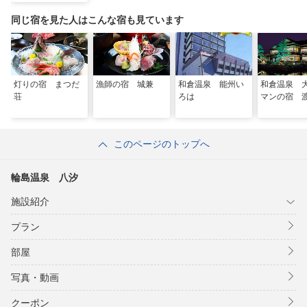
同じ宿を見た人はこんな宿も見ています
灯りの宿 まつだ
漁師の宿 城兼
和倉温泉 能州い
和倉温泉 
荘
ろは
マンの宿 
このページのトップへ
輪島温泉 八汐
施設紹介
プラン
部屋
写真・動画
クーポン