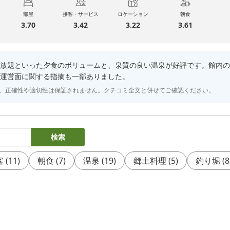
部屋
接客・サービス
ロケーション
朝食
3.70
3.42
3.22
3.61
放題といった夕食のボリュームと、泉質の良い温泉が好評です。館内の
運営面に関する指摘も一部ありました。
り、正確性や適切性は保証されません。クチコミ全文と併せてご確認ください。
検索
客
(
11
)
朝食
(
7
)
温泉
(
19
)
郷土料理
(
5
)
釣り堀
(
8