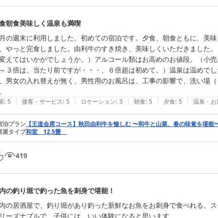
食朝食美味しく温泉も満喫
月の週末に利用しました。初めての宿泊です。夕食、朝食ともに、美味
、やっと完食しました。由利牛のすき焼き、美味しくいただきました。
変えてはいかがでしょうか。）アルコール類はお高めのお値段。（小売
～３倍は、当たり前ですが・・・、６倍超は初めて。）温泉は温めでし
、男女の入れ替えが無く、男性用のお風呂は、工事の影響で、洗い場（
。
|
|
|
|
|
屋
:
5
接客・サービス
:
5
ロケーション
:
3
朝食
:
5
夕食
:
5
温泉・お
宿泊プラン
【王道会席コース】秋田由利牛を愉しむ 〜和牛と山菜、春の味覚を堪能〜
部屋タイプ
和室 12.5畳
419
内の釣り堀で釣った魚を刺身で堪能！
内の居酒屋で、釣り堀があり釣った新鮮なお魚をお刺身で食べれる。ス
リーズナブルで、子供には、いい体験になると思います