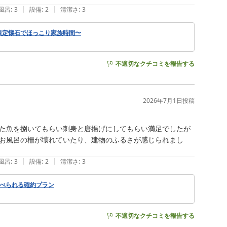
|
|
風呂
:
3
設備
:
2
清潔さ
:
3
限定懐石でほっこり家族時間〜
不適切なクチコミを報告する
2026年7月1日
投稿
た魚を捌いてもらい刺身と唐揚げにしてもらい満足でしたが
お風呂の柵が壊れていたり、建物のふるさが感じられまし
|
|
風呂
:
3
設備
:
2
清潔さ
:
3
食べられる確約プラン
不適切なクチコミを報告する