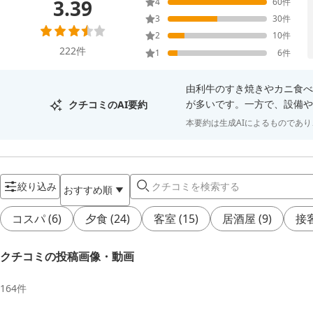
3.39
4
60
件
3
30
件
2
10
件
222
件
1
6
件
由利牛のすき焼きやカニ食べ
が多いです。一方で、設備や
クチコミのAI要約
本要約は生成AIによるものであ
絞り込み
おすすめ順
コスパ
(
6
)
夕食
(
24
)
客室
(
15
)
居酒屋
(
9
)
接
クチコミの投稿画像・動画
164
件