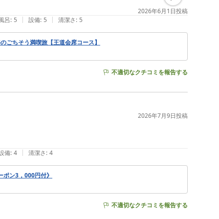
2026年6月1日
投稿
|
|
風呂
:
5
設備
:
5
清潔さ
:
5
海のごちそう満喫旅【王道会席コース】
不適切なクチコミを報告する
2026年7月9日
投稿
|
設備
:
4
清潔さ
:
4
ポン3，000円付》
不適切なクチコミを報告する