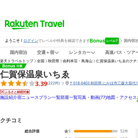
国内宿泊
交通＋宿
レンタカー
高速バス・ツア
楽天トラベルトップ
全国
秋田県
由利本荘・鳥海山
仁賀保温泉いちゑ
のクチ
仁賀保温泉いちゑ
3.39
(
222
件
)
〒
018-0403 秋田県 にかほ市三森大苗代1
ふるさと納税対象
施設紹介
宿ニュース
プラン一覧
部屋一覧
写真・動画
(77)
地図・アクセス
クチコミ
総合評価
5
52
件