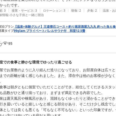
|
|
|
|
|
屋
:
3
接客・サービス
:
3
ロケーション
:
3
朝食
:
2
夕食
:
2
温泉・お
加情報
:
小さな子供と一緒に宿泊
宿泊プラン
【温泉×体験グルメ】王道懐石コース＋釣り堀居酒屋九九丸 釣った魚も
部屋タイプ
99glam プライベートバレルサウナ付 和室12.5畳
95
室での食事と静かな環境でゆったり過ごせる
屋でお屋敷のように入り組んだ造りになっており、お部屋自体は広々と
までの距離が遠く感じられました。また、滞在中は他のお客様が少なく
。

お食事は朝夕ともに個室でいただくことができ、給仕してくださるスタ
も品数がひと通り揃っており、まずまず満足できる内容でした。

温泉は露天風呂や檜風呂があり、混雑もなくゆったりと浸かることがで
行き届いていると嬉しいなと感じる部分があり、そこだけ少し残念でした
全体としては良くも悪くも「可もなく不可もない」といった印象ですが
たい方には向いている宿だと思います。