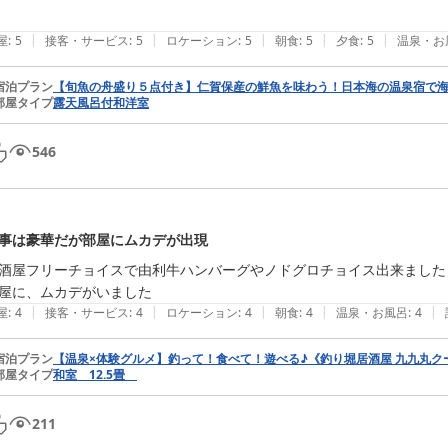
|
|
|
|
|
屋
:
5
接客・サービス
:
5
ロケーション
:
5
朝食
:
5
夕食
:
5
温泉・お
宿泊プラン
【旬魚の舟盛り５点付き】仁賀保産の鮮魚を味わう！日本海の温泉宿で
部屋タイプ
露天風呂付和洋室
546
事は豪華だが部屋にムカデが出現
酒屋フリーチョイスで由利牛ハンバーグやノドグロチョイス出来ました

屋に、ムカデがいました
|
|
|
|
|
屋
:
4
接客・サービス
:
4
ロケーション
:
4
朝食
:
4
温泉・お風呂
:
4
宿泊プラン
【温泉×体験グルメ】釣って！食べて！遊べる♪《釣り堀居酒屋 九九丸クー
部屋タイプ
和室 12.5畳
211