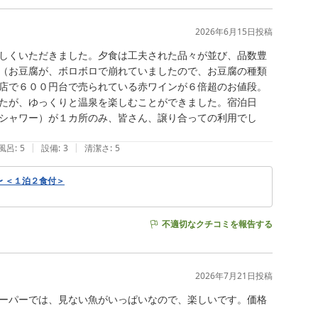
2026年6月15日
投稿
しくいただきました。夕食は工夫された品々が並び、品数豊
（お豆腐が、ボロボロで崩れていましたので、お豆腐の種類
店で６００円台で売られている赤ワインが６倍超のお値段。
たが、ゆっくりと温泉を楽しむことができました。宿泊日
シャワー）が１カ所のみ、皆さん、譲り合っての利用でし
|
|
風呂
:
5
設備
:
3
清潔さ
:
5
 ＜１泊２食付＞
不適切なクチコミを報告する
2026年7月21日
投稿
ーパーでは、見ない魚がいっぱいなので、楽しいです。価格