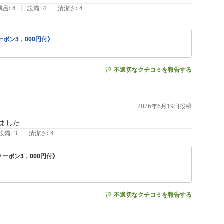
|
|
風呂
:
4
設備
:
4
清潔さ
:
4
ポン3，000円付》
不適切なクチコミを報告する
2026年6月19日
投稿
ました
|
設備
:
3
清潔さ
:
4
ーポン3，000円付》
不適切なクチコミを報告する