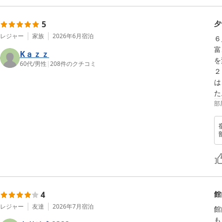
5
夕
レジャー
家族
2026年6月
宿泊
６
富
Kａｚｚ
を
60代
/
男性
|
208
件のクチコミ
２
は
た
部
4
館
レジャー
友達
2026年7月
宿泊
館
も