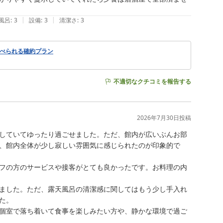
|
|
風呂
:
3
設備
:
3
清潔さ
:
3
食べられる確約プラン
不適切なクチコミを報告する
2026年7月30日
投稿
していてゆったり過ごせました。ただ、館内が広いぶんお部
、館内全体が少し寂しい雰囲気に感じられたのが印象的で
ッフの方のサービスや接客がとても良かったです。お料理の内
きました。ただ、露天風呂の清潔感に関してはもう少し手入れ
。

、個室で落ち着いて食事を楽しみたい方や、静かな環境で過ご