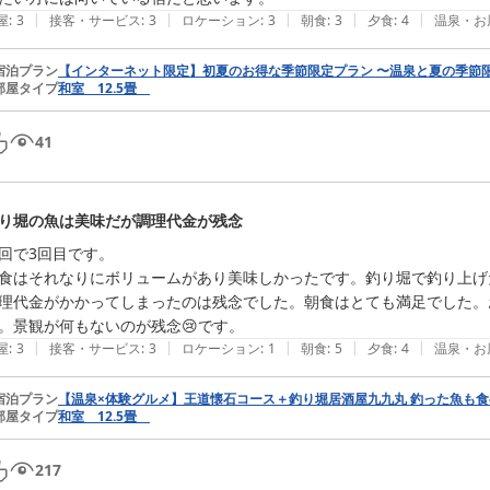
|
|
|
|
|
屋
:
3
接客・サービス
:
3
ロケーション
:
3
朝食
:
3
夕食
:
4
温泉・お
宿泊プラン
【インターネット限定】初夏のお得な季節限定プラン 〜温泉と夏の季節
部屋タイプ
和室 12.5畳
41
り堀の魚は美味だが調理代金が残念
回で3回目です。

食はそれなりにボリュームがあり美味しかったです。釣り堀で釣り上げ
理代金がかかってしまったのは残念でした。朝食はとても満足でした。
|
|
|
|
|
屋
:
3
接客・サービス
:
3
ロケーション
:
1
朝食
:
5
夕食
:
4
温泉・お
宿泊プラン
【温泉×体験グルメ】王道懐石コース＋釣り堀居酒屋九九丸 釣った魚も
部屋タイプ
和室 12.5畳
217