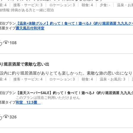
|
|
|
|
|
屋
:
4
接客・サービス
:
3
ロケーション
:
3
朝食
:
4
夕食
:
-
温泉・お
加情報
:
持病がある方と一緒に宿泊
宿泊プラン
【温泉×体験グルメ】釣って！食べて！遊べる♪《釣り堀居酒屋 九九丸クー
部屋タイプ
露天風呂付和洋室
108
り堀居酒屋で素敵な思い出
設内に釣り堀居酒屋がありとても楽しかった。素敵な旅の思い出になり
|
|
|
|
|
屋
:
4
接客・サービス
:
4
ロケーション
:
3
朝食
:
4
温泉・お風呂
:
3
宿泊プラン
【楽天スーパーSALE】釣って！食べて！遊べる♪《釣り堀居酒屋 九九丸ク
このプランは現在ご利用いただけません
部屋タイプ
和室 12.5畳
326