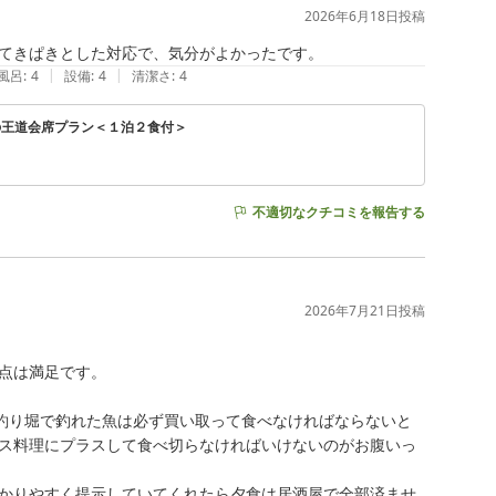
2026年6月18日
投稿
てきぱきとした対応で、気分がよかったです。
|
|
風呂
:
4
設備
:
4
清潔さ
:
4
の王道会席プラン＜１泊２食付＞
不適切なクチコミを報告する
2026年7月21日
投稿
点は満足です。

も釣り堀で釣れた魚は必ず買い取って食べなければならないと
ス料理にプラスして食べ切らなければいけないのがお腹いっ
かりやすく提示していてくれたら夕食は居酒屋で全部済ませ