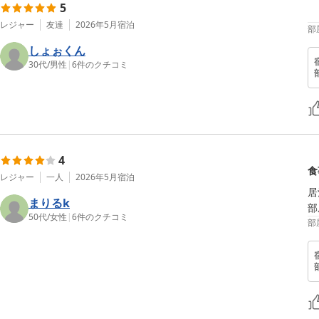
5
レジャー
友達
2026年5月
宿泊
部
しょぉくん
30代
/
男性
|
6
件のクチコミ
4
食
レジャー
一人
2026年5月
宿泊
居
まりるk
部
50代
/
女性
|
6
件のクチコミ
部