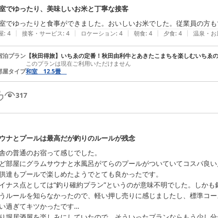
室でゆったり、美味しいお米と丁寧な接客
室でゆったりと食事ができました。おいしいお米でした。従業員の方も
|
|
|
|
|
屋
:
4
接客・サービス
:
4
ロケーション
:
4
朝食
:
4
夕食
:
4
温泉・お
宿泊プラン
【秋田得旅】いちゑの定番！秋田由利牛とあきたこまちを楽しむいちゑ
このプランは現在ご利用いただけません
部屋タイプ
和室 12.5畳
317
ウナとプールは最高だが釣りのルールが残念
舎の普通のお宿って感じでした。

ど部屋にグラムサウナと水風呂がてらのプールがついていてコスパ良い
供達もプールで楽しめたようでとても良かったです。

イナス点としては“釣り確約プラン”というのが意味不明でした。しか
うルールを知らなかったので、軽い押し売りに感じましたし、標準コー
い過ぎてキツかったです…

り堀居酒屋を楽しみにしていたので、そういったプランならもう少し分