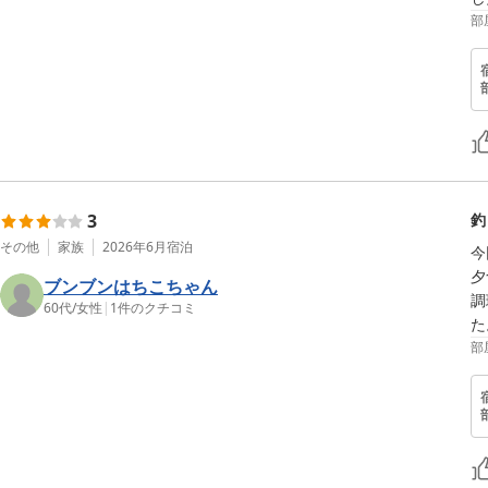
部
3
釣
その他
家族
2026年6月
宿泊
今
夕
ブンブンはちこちゃん
調
60代
/
女性
|
1
件のクチコミ
部