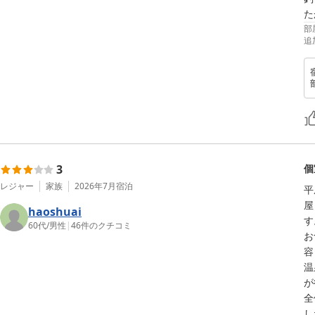
部
追
3
個
レジャー
家族
2026年7月
宿泊
平
屋
haoshuai
す
60代
/
男性
|
46
件のクチコミ
​
容
​
が
​
し