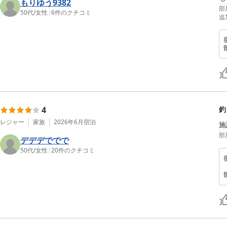
もりゆう9382
部
50代
/
女性
|
6
件のクチコミ
追
4
釣
レジャー
家族
2026年6月
宿泊
施
部
デデデででで
50代
/
女性
|
20
件のクチコミ