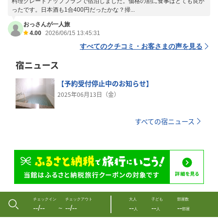
料理グレードアッププランで宿泊しました。価格の割に食事はとても良か
ったです。日本酒も1合400円だったかな？掃...
おっさんが一人旅
4.00
2026/06/15 13:45:31
すべてのクチコミ・お客さまの声を見る
宿ニュース
【予約受付停止中のお知らせ】
2025年06月13日（金）
すべての宿ニュース
チェックイン
チェックアウト
大人
子ども
部屋数
--/--
--/--
--
--
--
〜
人
人
部屋