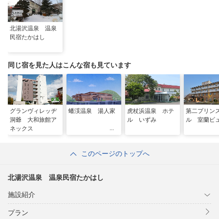
北湯沢温泉 温泉
民宿たかはし
同じ宿を見た人はこんな宿も見ています
グランヴィレッヂ
蟠渓温泉 湯人家
虎杖浜温泉 ホテ
第二プリン
洞爺 大和旅館ア
ル いずみ
ル 室蘭ビ
ネックス
このページのトップへ
北湯沢温泉 温泉民宿たかはし
施設紹介
プラン