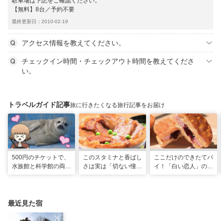
駐車場は下記をご確認ください。
【無料】8台／予約不要
最終更新日：2010-02-19
アクセス情報を教えてください。
チェックイン時間・チェックアウト時間を教えてくださ
い。
トラベルガイド記事
旅に行きたくなる旅行記事をお届け
500円のチケットで、
このスタミナと香ばし
ここだけのできたてパ
水族館と科学館の両方
さは実は「切ない憧
イ！「白い恋人」の石
入れる！？お得感満載
れ」だった…！北海道
屋製菓直営初のオープ
の超穴場スポット！
グルメ「豚丼」のヒミ
ンキッチンが函館に
ツ
最近見た宿