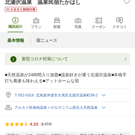
北湯沢温泉 温泉民宿たかはし
施設紹介
プラン
部屋
写真
クーポン
クチコミ
基本情報
宿ニュース
新型コロナ対策について
■天然温泉が24時間入り放題■温泉好きが通う北湯沢温泉■本格手
打ち蕎麦も味わえる■アットホームな宿
〒052-0316 北海道伊達市大滝区北湯沢温泉町39-2
アルカリ性単純温泉＋ゲルマニウム原石入天然温泉
4.33
全45件