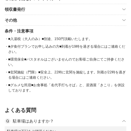
領収書発行
その他
条件・注意事項
■入湯税（大人のみ）■別途、150円頂戴いたします。
■夕食付プランでお申し込みの方■到着が19時を過ぎる場合にはご連絡くだ
さい。
■環境保全■バスタオルはございませんのでお客様ご自身にてご持参くださ
い。
■玄関施錠（門限）■安全上、22時に玄関を施錠します。到着が22時を過ぎ
る場合にはご連絡ください。
■グルメな民宿■お食事処「名代手打ちそば」と、居酒屋「きこり」を併設
しております。
よくある質問
駐車場はありますか？