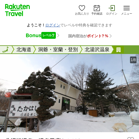
お気に入り
予約確認
ログイン
メニュー
全国
全国
北海道
洞爺・室蘭・登別
北湯沢温泉
北湯沢
1/8