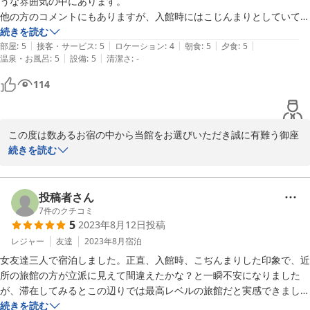
うな雰囲気の中にあります。

2023-11-20
他の方のコメントにもありますが、入館時にはこじんまりとしていて他
の旅館のほうが立派に見えましたが、滞在してみるとこのあたりでは最
続きを読む
|
|
|
|
|
高レベルであることを実感しました。

部屋
:
5
接客・サービス
:
5
ロケーション
:
4
朝食
:
5
夕食
:
5
|
|
温泉・お風呂
:
5
設備
:
5
清潔さ
:
-
お食事も美味しく、また訪れたいと思います。

周囲は山あいで、いわゆる温泉街のような街並みはありませんが、その
114
この度は数あるお宿の中から当館をお選びいただき誠に有難う御座
いました。

続きを読む
ごゆっくりお寛ぎ頂けたご様子で嬉しい限りで御座います。

季節によりお料理も変わりますので是非ご堪能下さいませ。

投稿者さん
7
件のクチコミ
2023-11-20
5
2023年8月12日
投稿
レジャー
友達
2023年8月
宿泊
女友達三人で宿泊しました。正直、入館時、こぢんまりした印象で、近
所の旅館の方が立派に見えて間違えたかな？と一瞬不安になりました
が、滞在してみるとこの辺りでは最高レベルの旅館だと実感できまし
た。旅館は古くからあるはずですが、リフォーム、改造したのか、どこ
続きを読む