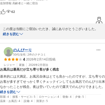
追加情報
:
高齢者と一緒に宿泊
62
この度は当館にご宿泊いただき、誠にありがとうございました。

また、ご丁寧に口コミをお寄せいただき、心より御礼申し上げま
続きを読む
す。

ご同伴者様のご体調について事前にお知らせいただきありがとうご
のんびーり
ざいました。

50代
/
女性
|
2
件のクチコミ
4
2026年2月14日
投稿
当館の対応にご満足いただけたとのお言葉を頂戴し、大変嬉しく拝
読いたしました。

レジャー
家族
2026年2月
宿泊
お風呂は最高だが立ち寄り客が多く残念
ご滞在中、少しでも安心して快適にお過ごしいただけておりました
基本的には大満足。お風呂自体はとても良かったのですが、立ち寄りの
ら、何よりでございます。今後も皆さまに寄り添ったおもてなしが
お客が多すぎてせっかく早くチェックインしてもお風呂でのんびり出来
できるよう、スタッフ一同努めてまいります。

なかったことが残念。夜は空いていたので露天でのんびりできました。
続きを読む
また機会がございましたら、ぜひご一緒にお越しくださいませ。

|
|
|
|
|
部屋
:
4
接客・サービス
:
5
ロケーション
:
4
朝食
:
4
夕食
:
5
再びお迎えできます日を心よりお待ち申し上げております。
|
|
温泉・お風呂
:
4
設備
:
4
清潔さ
:
5