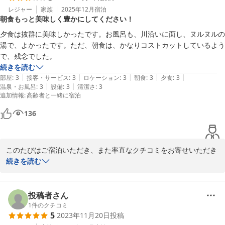
2025-11-30
レジャー
家族
2025年12月
宿泊
朝食もっと美味しく豊かにしてください！
夕食は抜群に美味しかったです。お風呂も、川沿いに面し、ヌルヌルの
湯で、よかったです。ただ、朝食は、かなりコストカットしているよう
で、残念でした。
続きを読む
|
|
|
|
|
部屋
:
3
接客・サービス
:
3
ロケーション
:
3
朝食
:
3
夕食
:
3
|
|
温泉・お風呂
:
3
設備
:
3
清潔さ
:
3
追加情報
:
高齢者と一緒に宿泊
136
このたびはご宿泊いただき、また率直なクチコミをお寄せいただき
誠にありがとうございます。

続きを読む
夕食や川沿いの温泉、泉質につきましてご満足いただけたとのお言
葉、大変嬉しく拝読いたしました。

投稿者さん
一方で、朝食につきましてはご期待に添えず、残念なお気持ちにさ
1
件のクチコミ
5
2023年11月20日
投稿
せてしまい誠に申し訳ございません。
