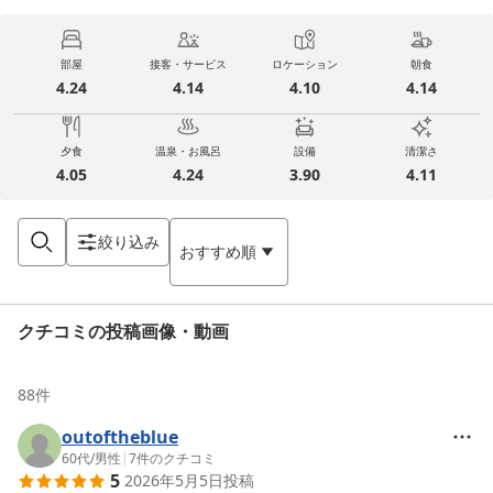
部屋
接客・サービス
ロケーション
朝食
4.24
4.14
4.10
4.14
夕食
温泉・お風呂
設備
清潔さ
4.05
4.24
3.90
4.11
絞り込み
おすすめ順
クチコミの投稿画像・動画
88
件
outoftheblue
60代
/
男性
|
7
件のクチコミ
5
2026年5月5日
投稿