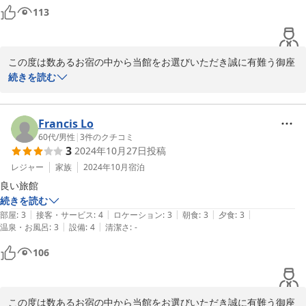
113
この度は数あるお宿の中から当館をお選びいただき誠に有難う御座
いました。

続きを読む
また、重ね重ねの不手際があった事を深くお詫び申し上げます。

今後このような事が起こらないように対処して参ります。

お食事をご満足いただけて幸いです。

Francis Lo
60代
/
男性
|
3
件のクチコミ
3
2024年10月27日
投稿
またのご来館を心よりお待ち申し上げます。
レジャー
家族
2024年10月
宿泊
2024-09-06
良い旅館
続きを読む
|
|
|
|
|
部屋
:
3
接客・サービス
:
4
ロケーション
:
3
朝食
:
3
夕食
:
3
|
|
温泉・お風呂
:
3
設備
:
4
清潔さ
:
-
106
この度は数あるお宿の中から当館をお選びいただき誠に有難う御座