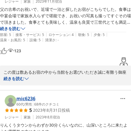
いただいたご意見は真摯に受け止め、内容や充実度について今後の
レジャー
家族
2023年11月
宿泊
改善課題として検討してまいります。

父の古希のお祝いで、近場で一泊と探したお宿がこちらでした。食事は
中宴会場で家族水入らずで堪能でき、お祝いの写真も撮ってすぐその場
これからもお客様にご満足いただける滞在を提供できるよう、料
で頂きました。食事とても美味しく、温泉も良質で三世代とても満足し
理・サービスともに努めてまいります。

た一泊となりました。こちらのお宿にしてよかったです。ありがとうご
続きを読む
また機会がございましたら、ぜひお越しいただけましたら幸いで
|
|
|
|
|
ざいました。
部屋
:
5
接客・サービス
:
5
ロケーション
:
4
朝食
:
5
夕食
:
5
す。
|
|
温泉・お風呂
:
5
設備
:
5
清潔さ
:
-
犬鳴山温泉 不動口館
123
2026-01-03
この度は数あるお宿の中から当館をお選びいただき誠に有難う御座
いました。

続きを読む
ご家族でごゆっくりしていただけたご様子で、うれしい限りで御座
います。

mic6236
これからも皆様にご満足いただける様にスタッフ一同努めてまいり
60代
/
男性
|
68
件のクチコミ
5
2023年8月31日
投稿
たいと思います。

レジャー
家族
2023年8月
宿泊
またのご来館を心よりお待ち申し上げます。
りんくうタウンからわずか30分くらいなのに、山深いところに来たよ