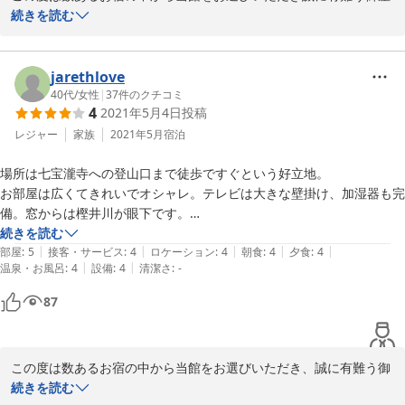
いました。

続きを読む
お褒めのお言葉誠に恐縮でございます。

jarethlove
またのご来館を心よりお待ち申し上げます。
40代
/
女性
|
37
件のクチコミ
4
2021年5月4日
投稿
2024-10-28
レジャー
家族
2021年5月
宿泊
場所は七宝瀧寺への登山口まで徒歩ですぐという好立地。

お部屋は広くてきれいでオシャレ。テレビは大きな壁掛け、加湿器も完
備。窓からは樫井川が眼下です。

夕食のポーク鍋は、このご時世のためか部屋食。お布団もそうだけど、
続きを読む
|
|
|
|
|
鍋類全てをお一人でセッティングされてたの大変そうだった…お疲れ様
部屋
:
5
接客・サービス
:
4
ロケーション
:
4
朝食
:
4
夕食
:
4
|
|
温泉・お風呂
:
4
設備
:
4
清潔さ
:
-
です。犬鳴ポークは脂身さえあっさり。わりと歯ごたえしっかりしてる
ので、柔らかめが好きな方は好みが分かれるかも。

87
朝食は広間でテーブル食。どちらもすごくボリュームあって、お料理ど
れも美味しかったです。朝から明太子食べられると思わなくてテンショ
ン上がった。

この度は数あるお宿の中から当館をお選びいただき、誠に有難う御
お風呂は大浴場の内風呂と露天風呂。露天は川が見えて気持ちいいで
座いました。

続きを読む
す。
