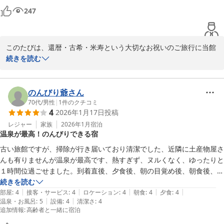
247
犬鳴山温泉 不動口館
ありがとうございました♪
2026-02-14
このたびは、還暦・古希・米寿という大切なお祝いのご旅行に当館
をご利用いただき、誠にありがとうございました。

続きを読む
皆さまの節目となるお祝いを当館でお手伝いできましたこと、スタ
ッフ一同大変光栄に存じます。

のんびり爺さん
赤・紫・黄色のちゃんちゃんこと帽子もお喜びいただけたとのこ
70代
/
男性
|
1
件のクチコミ
4
2026年1月17日
投稿
と、楽しいひとときをお過ごしいただけたご様子に、私どもも心温
まる思いで拝見いたしました。

レジャー
家族
2026年1月
宿泊
温泉が最高！のんびりできる宿
また、車椅子でのご利用に際しましても、少しでも安心してお過ご
しいただけたのであれば幸いです。

古い旅館ですが、掃除が行き届いており清潔でした、近隣に土産物屋さ
んも有りませんが温泉が最高です、熱すぎず、ヌルくなく、ゆったりと
「良い思い出を残せました」とのお言葉、何よりうれしく、今後の
１時間位過ごせました。到着直後、夕食後、朝の目覚め後、朝食後、４
励みになります。

回も入浴しました。人も少なく本当にゆったり、のんびりするのに最高
続きを読む
温泉につきましても、ご満足いただけたとのこと、ありがとうござ
|
|
|
|
|
の宿です。
部屋
:
4
接客・サービス
:
4
ロケーション
:
4
朝食
:
4
夕食
:
4
います。

|
|
温泉・お風呂
:
5
設備
:
4
清潔さ
:
4
追加情報
:
高齢者と一緒に宿泊
また皆さまでお越しいただける日を、心よりお待ち申し上げており