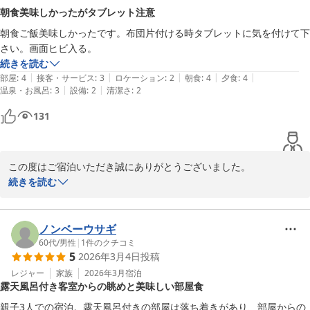
温泉やお食事につきましてもご満足いただけたとのお言葉を頂戴
朝食美味しかったがタブレット注意
し、大変光栄に存じます。特にご夕食は料理人が一品一品心を込め
朝食ご飯美味しかったです。布団片付ける時タブレットに気を付けて下
てご用意しておりますので、その点をお感じいただけたことは大き
さい。画面ヒビ入る。
な励みでございます。

続きを読む
|
|
|
|
|
部屋
:
4
接客・サービス
:
3
ロケーション
:
2
朝食
:
4
夕食
:
4
今後とも、より一層ご満足いただけるおもてなしを目指して精進し
|
|
温泉・お風呂
:
3
設備
:
2
清潔さ
:
2
てまいります。

ぜひまた季節を変えてお越しいただけましたら幸いでございます。

131
スタッフ一同、再びお目にかかれます日を心よりお待ち申し上げて
おります。
この度はご宿泊いただき誠にありがとうございました。

犬鳴山温泉 不動口館
また、朝食について「美味しかった」とのお言葉を頂戴し、大変嬉
続きを読む
2026-05-05
しく存じます。

一方で、お布団を片付ける際のタブレットの件につきましてはこち
ノンベーウサギ
らでも確認の上、注意していきます。

60代
/
男性
|
1
件のクチコミ
5
2026年3月4日
投稿
貴重なご意見をお寄せいただきありがとうございました。

またのご来館を心よりお待ちしております。
レジャー
家族
2026年3月
宿泊
露天風呂付き客室からの眺めと美味しい部屋食
犬鳴山温泉 不動口館
親子3人での宿泊。露天風呂付きの部屋は落ち着きがあり、部屋からの