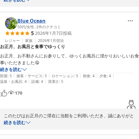
す。

窓下を流れる川の景色や、雪が舞う冬ならではの風情をお楽しみい
Blue Ocean
ただけたとのこと、大変嬉しく拝読いたしました。当館自慢の自然
50代
/
女性
|
2
件のクチコミ
5
2026年1月7日
投稿
の眺めをお気に召していただけたことは、何よりの喜びでございま
す。

レジャー
家族
2026年1月
宿泊
お正月、お風呂と食事でゆっくり
季節ごとに異なる表情をご覧いただけますので、ぜひまた違う季節
お正月、お不動さんにお参りして、ゆっくお風呂に浸かりおいしいお食
にもお越しいただけましたら幸いです。

事いただきました🤤
再びお目にかかれます日を、スタッフ一同心よりお待ち申し上げて
続きを読む
おります。
|
|
|
|
|
部屋
:
5
接客・サービス
:
5
ロケーション
:
5
朝食
:
4
夕食
:
4
|
|
温泉・お風呂
:
4
設備
:
4
清潔さ
:
5
犬鳴山温泉 不動口館
170
2026-02-14
このたびはお正月のご滞在に当館をご利用いただき、誠にありがと
うございました。

続きを読む
お不動様へのご参拝とあわせて、温泉でゆっくりとお過ごしいただ
き、お食事もお楽しみいただけたとのこと、大変うれしく拝見いた