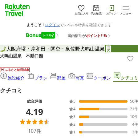
お気に入り
予約確認
ログイン
メニュー
大阪府
堺・岸和田・関空・泉佐野
犬鳴山温泉
犬鳴山温泉 不動口館
ふるさと納税対象
施設紹介
プラン
部屋
写真
クーポン
クチコミ
クチコミ
総合評価
5
50
件
4.19
4
21
件
3
10
件
2
4
件
107
件
1
3
件