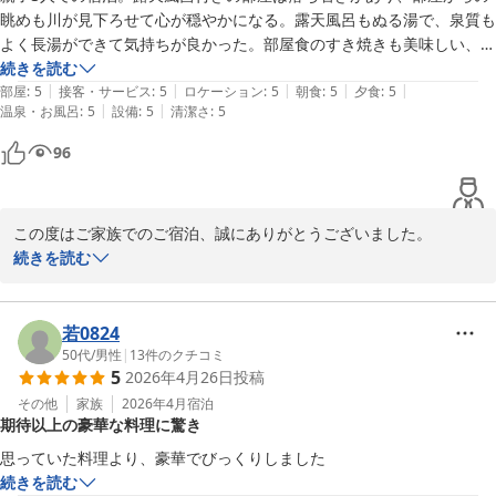
2026-02-23
眺めも川が見下ろせて心が穏やかになる。露天風呂もぬる湯で、泉質も
よく長湯ができて気持ちが良かった。部屋食のすき焼きも美味しい、量
も満足度が高い。また、リピートしたいと思わせる良いお宿なのは間違
続きを読む
|
|
|
|
|
いない。
部屋
:
5
接客・サービス
:
5
ロケーション
:
5
朝食
:
5
夕食
:
5
|
|
温泉・お風呂
:
5
設備
:
5
清潔さ
:
5
96
この度はご家族でのご宿泊、誠にありがとうございました。

また、心温まるご感想をお寄せいただき、大変嬉しく拝読いたしま
続きを読む
した。

露天風呂付き客室でゆったりとお過ごしいただき、川を望む景色と
若0824
ともに心穏やかなひとときをお楽しみいただけたとのこと、何より
50代
/
男性
|
13
件のクチコミ
5
2026年4月26日
投稿
でございます。ぬるめのお湯で長湯をしていただけた点や泉質につ
いてもご満足いただけたようで安心いたしました。

その他
家族
2026年4月
宿泊
期待以上の豪華な料理に驚き
お部屋食のすき焼きにつきましても、お味やボリュームにご満足い
ただけたとのお言葉、大変励みになります。

続きを読む