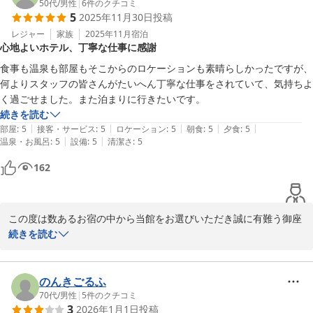
言葉を頂戴し、スタッフ一同の励みになります。

50代
/
男性
|
6
件のクチコミ
5
2025年11月30日
投稿
季節ごとに異なる景色やお料理もお楽しみいただけますので、ぜひ
またお越しくださいませ。

レジャー
家族
2025年11月
宿泊
心地よいホテル、丁寧な仕事に感謝
心よりお待ち申し上げております。
食事も温泉も部屋もそこからのロケーションも素晴らしかったですが、
犬鳴山温泉 不動口館
何よりスタッフの皆さんがたいへん丁寧な仕事をされていて、気持ちよ
2026-01-03
く過ごせました。また泊まりに行きたいです。
続きを読む
|
|
|
|
|
部屋
:
5
接客・サービス
:
5
ロケーション
:
5
朝食
:
5
夕食
:
5
|
|
温泉・お風呂
:
5
設備
:
5
清潔さ
:
5
162
この度は数あるお宿の中から当館をお選びいただき誠に有難う御座
いました。また、細かいところまでお褒め頂きスタッフ一同大変励
続きを読む
みになります。

是非またご来館下さいませ。

お待ち申し上げます。
のんきごるふ
70代
/
男性
|
5
件のクチコミ
犬鳴山温泉 不動口館
3
2026年1月1日
投稿