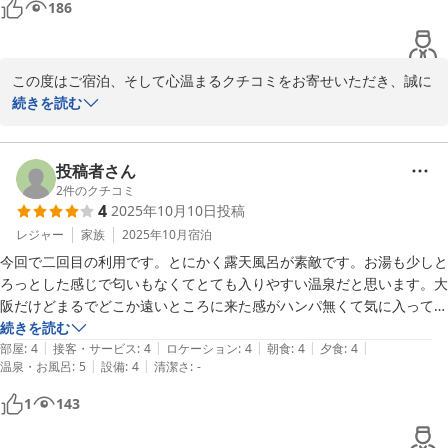
186
ます。
犬鳴山温泉 不動口館
2026-01-09
この度はご宿泊、そして心温まるクチコミをお寄せいただき、誠に
ありがとうございます。

続きを読む
建物は古い旅館ではございますが、清掃や温泉の管理についてお褒
めのお言葉を頂戴し、大変うれしく思っております。

投稿者さん
当館自慢の温泉を、到着後からご出発前まで何度もゆっくりとお楽
2
件のクチコミ
4
2025年10月10日
投稿
しみいただけたとのこと、何よりでございます。

また、静かな環境の中でのんびりお過ごしいただけたご様子が伝わ
レジャー
家族
2025年10月
宿泊
り、スタッフ一同励みになります。

今回で二回目の利用です。とにかく露天風呂が素敵です。お湯も少しと
ろっとした感じで匂いもなくてとても入りやすい温泉だと思います。大
これからも「何もしない贅沢」を感じていただける宿であり続けら
阪だけどまるでどこか遠いところに来た感がハンパ無くて気に入ってい
れるよう、努めてまいります。

ます。

続きを読む
また機会がございましたら、ぜひお越しくださいませ。
|
|
|
|
|
前回は部屋食だったのですが、今回は食事する部屋でしたが個室扱いだ
部屋
:
4
接客・サービス
:
4
ロケーション
:
4
朝食
:
4
夕食
:
4
|
|
温泉・お風呂
:
5
設備
:
4
清潔さ
:
-
ったので悪くありませんでした。

犬鳴山温泉 不動口館
今回の味噌仕立て鍋は美味しかったです。
1
143
2026-01-17