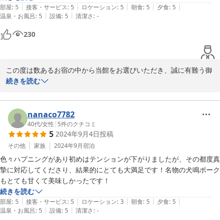
|
|
|
|
|
も綺麗で新しく、気分が良かったです。そしてフロントから仲居さんま
部屋
:
5
接客・サービス
:
5
ロケーション
:
5
朝食
:
5
夕食
:
5
|
|
温泉・お風呂
:
5
設備
:
5
清潔さ
:
-
で心ある対応をしていただき、久しぶりに本格的な人間味のある旅がで
きました。温泉も眺めがよく、湯加減も盛夏の時期に関わらず心地よ
230
く、長くそして何回も入ってしまいました。料理も旬の素材をしっかり
手がけたものを出してくださり、大変美味しくいただきました。また部
屋もどの階であっても温泉から近く、行くのに楽でした。失礼ながら、
この度は数あるお宿の中から当館をお選びいただき、誠に有難う御
場所もそこまで観光地ではなく穴場的で、とにかく落ち着いて滞在でき
座いました。

続きを読む
ました。

また、お褒めのお言葉を頂き、スタッフ一同嬉しい限りで御座いま
観光中心というより、鄙びたところでとにかくゆっくり過ごしたい方に
す。

おっしゃる通りよく穴場旅館とおっしゃって下さり、当館としまし
nanaco7782
ても大阪の穴場温泉宿としてお客様に気に入っていただけるようこ
40代
/
女性
|
5
件のクチコミ
5
2024年9月4日
投稿
れからも精進してまいります。

またのご来館を心よりお待ち申し上げます。
その他
家族
2024年9月
宿泊
色々ハプニングがあり初めはテンションが下がりましたが、その都度真
2023-08-14
摯に対応してくださり、結果的にとても大満足です！名物の犬鳴ポーク
もとても甘くて美味しかったです！
続きを読む
|
|
|
|
|
部屋
:
5
接客・サービス
:
5
ロケーション
:
3
朝食
:
5
夕食
:
5
|
|
温泉・お風呂
:
5
設備
:
5
清潔さ
:
-