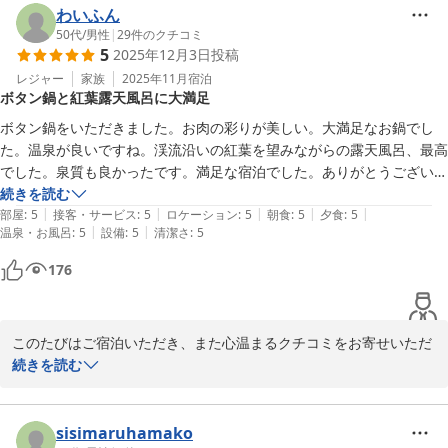
しました。

わいふん
50代
/
男性
|
29
件のクチコミ
5
2025年12月3日
投稿
新年のひとときを心穏やかにお過ごしいただけたことは、私どもに
とって何よりの喜びでございます。

レジャー
家族
2025年11月
宿泊
ボタン鍋と紅葉露天風呂に大満足
また季節を変えてお越しいただけましたら、違った景色や旬のお料
理もお楽しみいただけるかと存じます。

ボタン鍋をいただきました。お肉の彩りが美しい。大満足なお鍋でし
た。温泉が良いですね。渓流沿いの紅葉を望みながらの露天風呂、最高
またのお越しを、スタッフ一同心よりお待ち申し上げております。
でした。泉質も良かったです。満足な宿泊でした。ありがとうございま
した。
続きを読む
犬鳴山温泉 不動口館
|
|
|
|
|
部屋
:
5
接客・サービス
:
5
ロケーション
:
5
朝食
:
5
夕食
:
5
2026-01-09
|
|
温泉・お風呂
:
5
設備
:
5
清潔さ
:
5
176
このたびはご宿泊いただき、また心温まるクチコミをお寄せいただ
き誠にありがとうございます。

続きを読む
ボタン鍋につきまして、お料理の彩りや味にご満足いただけたとの
こと、大変嬉しく拝読いたしました。

また、渓流沿いの紅葉を望む露天風呂や泉質についてもお褒めのお
sisimaruhamako