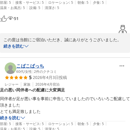
|
|
|
|
|
部屋
:
5
接客・サービス
:
5
ロケーション
:
5
朝食
:
5
夕食
:
5
「またリピートしたい」とのお言葉を頂戴できましたこと、スタッ
|
|
温泉・お風呂
:
5
設備
:
5
清潔さ
:
5
フ一同何よりの喜びでございます。次回お越しいただいた際にも、
51
よりご満足いただけるよう努めてまいります。

ご家族皆さまのまたのお越しを心よりお待ち申し上げております。
この度は当館にご宿泊いただき、誠にありがとうございました。

犬鳴山温泉 不動口館
また、嬉しいご感想をお寄せいただき、心より御礼申し上げます。

続きを読む
2026-04-26
お料理につきまして、「期待以上」とのお言葉を頂戴し、大変光栄
でございます。ご満足いただけたご様子に、料理長をはじめスタッ
こばこばっち
フ一同嬉しく拝読いたしました。

60代
/
女性
|
2
件のクチコミ
5
2026年4月3日
投稿
今後も皆さまに驚きとご満足をお届けできるよう努めてまいりま
レジャー
家族
2026年4月
宿泊
足の悪い同伴者への配慮に大変満足
す。

またのお越しを心よりお待ち申し上げております。
同伴者が足が悪い事を事前に申告していましたのでいろいろご配慮して
頂きました

犬鳴山温泉 不動口館
とても満足致しました
2026-04-26
続きを読む
|
|
|
|
|
部屋
:
5
接客・サービス
:
5
ロケーション
:
5
朝食
:
5
夕食
:
5
|
|
温泉・お風呂
:
5
設備
:
5
清潔さ
:
5