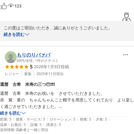
犬鳴山温泉 不動口館
123
2026-04-26
この度はご宿泊いただき、誠にありがとうございました。

また、ご感想をお寄せいただきましたこと、心より御礼申し上げま
続きを読む
す。

「基本的には大満足」とのお言葉、そしてお風呂をお褒めいただき
もりのりバァバ
大変嬉しく存じます。一方で、立ち寄り入浴のお客様が多く、チェ
60代
/
女性
|
1
件のクチコミ
5
2026年1月9日
投稿
ックイン後にゆっくりお過ごしいただけなかったとのこと、誠に心
苦しく思っております。

レジャー
家族
2025年11月
宿泊
還暦 古希 米寿の三つ巴❗️❗️❗️
夜には露天風呂でのんびりお楽しみいただけたとのことが、せめて
還暦　古希　米寿のお祝いを　させていただきました。

もの救いでございます。今後もご宿泊のお客様により快適にお過ご
赤　紫　黄の　ちゃんちゃんこと帽子を用意してくれており　より楽し
しいただけるよう、混雑状況のご案内や運営方法について改めて工
く過ごさせていただきました。

夫・改善に努めてまいります。

車椅子使用の時も　色々とお世話していただき　ほんとにありがとうご
続きを読む
|
|
|
|
|
ざいました。

部屋
:
5
接客・サービス
:
5
ロケーション
:
5
朝食
:
5
夕食
:
5
また機会がございましたら、ぜひゆったりとした時間をお過ごしい
|
|
温泉・お風呂
:
5
設備
:
5
清潔さ
:
5
良い思い出を残せました

ただけますと幸いです。

追加情報
:
高齢者と一緒に宿泊
温泉も　しっとりとして　とても気持ちよかったです。

スタッフ一同、心よりお待ち申し上げております。