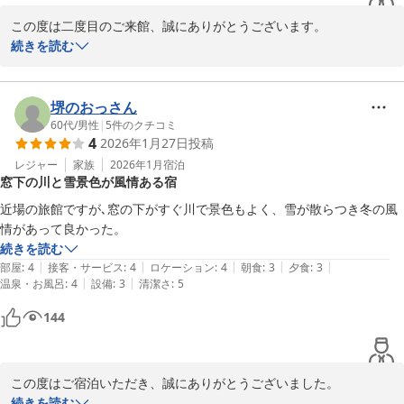
この度は二度目のご来館、誠にありがとうございます。

続きを読む
当館自慢の露天風呂を今回もご堪能いただけたご様子、大変嬉しく
拝見いたしました。お湯の質感や雰囲気につきましてもご満足いた
だけたようで、何よりでございます。「大阪にいながら遠くに来た
堺のおっさん
ような感覚」とのお言葉は、私どもにとって最高の誉め言葉であ
60代
/
男性
|
5
件のクチコミ
4
2026年1月27日
投稿
り、今後の励みになります。

レジャー
家族
2026年1月
宿泊
窓下の川と雪景色が風情ある宿
また、お食事につきましても前回とは異なるスタイルをお楽しみい
ただけたようで安心いたしました。味噌仕立てのお鍋をお気に召し
近場の旅館ですが､窓の下がすぐ川で景色もよく、雪が散らつき冬の風
ていただけたこと、調理スタッフにも共有させていただきます。

情があって良かった。
続きを読む
今後もお客様に心地よいひとときをお過ごしいただけるよう、スタ
|
|
|
|
|
部屋
:
4
接客・サービス
:
4
ロケーション
:
4
朝食
:
3
夕食
:
3
ッフ一同努めてまいります。またのお越しを心よりお待ち申し上げ
|
|
温泉・お風呂
:
4
設備
:
3
清潔さ
:
5
ております。
144
2025-10-10
この度はご宿泊いただき、誠にありがとうございました。

また、心温まるご感想をお寄せいただき、重ねて御礼申し上げま
続きを読む