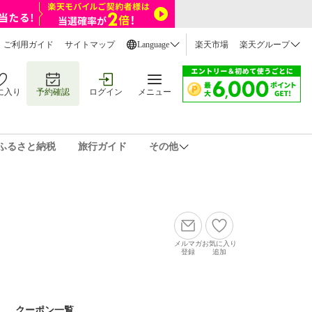
ご利用ガイド
サイトマップ
Language
楽天市場
楽天グループ
に入り
予約確認
ログイン
メニュー
ふるさと納税
旅行ガイド
その他
メルマガ
お気に入り
登録
追加
クーポン一覧