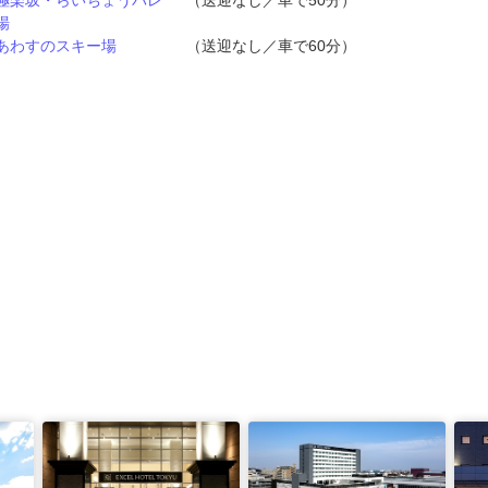
極楽坂・らいちょうバレ
（送迎なし／車で50分）
場
あわすのスキー場
（送迎なし／車で60分）