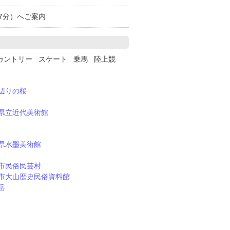
歩7分）へご案内
カントリー スケート 乗馬 陸上競
辺りの桜
県立近代美術館
県水墨美術館
市民俗民芸村
市大山歴史民俗資料館
岳