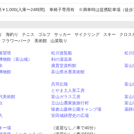
順￥1,000(入庫〜24時間) 車椅子専用有 ※満車時は提携駐車場（徒
り 海釣り テニス ゴルフ サッカー サイクリング スキー クロス
 フラワーパーク 美術館 山菜取り
展望塔
松川遊覧船
松川
博物館（富山城）
剣の湯温泉
水
廣貫堂資料館
富山
博物館
富山県水墨美術館
呉羽丘陵
富山
とやま土人形工房
代美術館
富山ガラス工房
富山
台
立山山麓家族旅行村
富山
猿倉山森林公園キャンプ場
薬師
入
安田城跡歴史の広場
キー場
（送迎なし／車で40分）