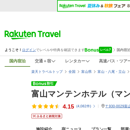
国内宿泊
交通＋宿
レンタカー
高速バス・ツア
楽天トラベルトップ
全国
富山県
富山・八尾・立山
富山マンテンホテル（マ
4.15
(
4,082
件)
〒930-0029
施設紹介
宿ニュース
プラン一覧
部屋