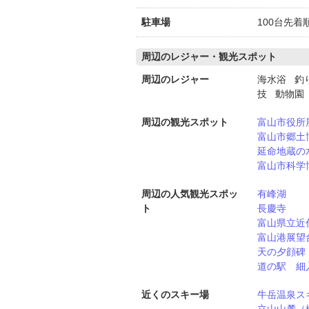
駐車場
100台先着
周辺のレジャー・観光スポット
周辺のレジャー
海水浴 釣
技 動物園
周辺の観光スポット
富山市役所
富山市郷土
延命地蔵の
富山市科学
周辺の人気観光スポッ
有峰湖
ト
長慶寺
富山県立近
富山港展望
天の夕顔碑
道の駅 細
近くのスキー場
牛岳温泉ス