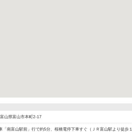
29富山県富山市本町2-17
車「南富山駅前」行で約5分、桜橋電停下車すぐ（ＪＲ富山駅より徒歩