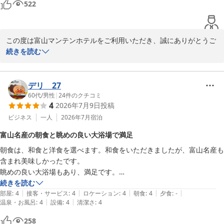
べる！！メイン日替わり和・洋定食」

522
　 北陸の味・お袋の味「和定食」、カロリー最適「洋定食」：サラ
フロント　國谷
ダ・ドリンク・ご飯・パン食べ放題

………………………………………………

富山マンテンホテル（マンテンホテルグループ）
この度は富山マンテンホテルをご利用いただき、誠にありがとうご
④夕食：ホテル隣接のおすすめ飲食店「焼肉」「居酒屋」「生簀割
2026-08-03
ざいます。

続きを読む
烹」

　 得々夕食クーポン券をフロントで販売中・「夕食付き宿泊プラ
また、朝食にご満足いただけたとのお言葉を大変嬉しく拝読いたし
ン」ネット販売

ました。和食・洋食の定食に加え、サラダやお飲み物、氷見うどん
デリ 27
………………………………………………

などをお好みに合わせてお召し上がりいただけるスタイルは、多く
60代
/
男性
|
24
件のクチコミ
⑤お好み枕：5種類から選べる「枕コーナー」　10階エレベーター
4
2026年7月9日
投稿
のお客様からご好評をいただいております。

ホール前　※数量限定

ビジネス
一人
2026年7月
宿泊
………………………………………………

さらに、女性専用の岩盤浴もお楽しみいただけたご様子で嬉しく存
⑥駐車場：24時間　1,000円(税込)　100台収容、ハイルーフ・ワゴ
富山名産の朝食と眺めの良い大浴場で満足
じます。無料・予約制でご利用いただける設備となっており、ビジ
ン駐車ＯＫ
朝食は、和食と洋食を選べます。和食をいただきましたが、富山名産も
ネスや観光の疲れを癒すひとときとしてご活用いただけましたら幸
富山マンテンホテル（マンテンホテルチェーン）
含まれ美味しかったです。

いです。大浴場のReFaドライヤーにつきましても、お気に召してい
眺めの良い大浴場もあり、満足です。

ただけたようで何よりでございます。

2026-06-16
出張で来ましたが、目の前に桜橋駅もあり、アクセスは十分です。
続きを読む
|
|
|
|
|
部屋
:
4
接客・サービス
:
4
ロケーション
:
4
朝食
:
4
夕食
:
-
「リーズナブルで大満足」とのお言葉に感謝の気持ちと、これから
|
|
温泉・お風呂
:
4
設備
:
4
清潔さ
:
4
も価格以上の価値を感じていただけるホテルを目指して努めてまい
ります。

258