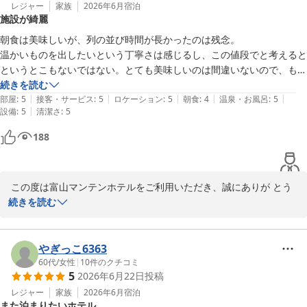
　また、ご朝食に関しまして、「非常にクオリティが高い」とのお
レジャー
家族
2026年6月
宿泊
施設が綺麗
言葉をいただけましたことは、スタッフ一同大きな励みでございま
す。

朝食は美味しいが、列の並び時間が長かったのは残念。

　当ホテルの朝食は、和食と洋食のセットメニューをご用意してお
温かいものを出したいという丁寧さは感じるし、この値段でと考えると
ります。今回、お客様に選んでいただいた和食は、新鮮ないか刺し
というとこもないではない。とても美味しいのは間違いないので、もう
や昆布締め、焼き魚、北陸ならではの珍味をお召し上がりいただ
少し工夫（たとえば何分かかるとかの表示）がほしいかな。

続きを読む
け、どれも富山県産のもちもちコシヒカリとの相性も抜群です。

|
|
|
|
|
施設とても清潔感あり。サウナは気合い入っている。立山伏流水の水風
部屋
:
5
接客・サービス
:
5
ロケーション
:
5
朝食
:
4
温泉・お風呂
:
5
　一方で、コーヒーのお持ち帰り用紙コップにつきましては、ご不
|
設備
:
5
清潔さ
:
5
呂は売りの一つになる。ビールサーバーやら自動販売機の飲み物の安さ
便をおかけし申し訳ございませんでした。貴重なご意見として今後
などありがたすぎる。

188
のサービス向上の参考とさせていただきます。

本当だと星4.5で朝食の列だけ減点。フロントで混むとの話はあったこ
とは付け加えておく。
　また富山へお越しの際には、ぜひ当ホテルをご利用くださいま
せ。スタッフ一同、心よりお待ち申し上げております。

 この度は富山マンテンホテルをご利用いただき、誠にありが とう
ございます。

続きを読む
　フロント　勇

　施設の清潔感や大浴場、サウナ、立山伏流水を使用した水風呂や
＝＝＝＝＝＝＝＝＝＝＝＝＝＝＝＝＝＝＝＝＝

湯上がり処のビールサーバーをご好評頂けたようで何よりでござい
やぎっこ6363
■□■　富山マンテンホテルの魅力　■□■

ます。

60代
/
女性
|
10
件のクチコミ
5
2026年6月22日
投稿
＝＝＝＝＝＝＝＝＝＝＝＝＝＝＝＝＝＝＝＝＝

　一方で、朝食会場では、混雑により長時間お待たせしてしまい申
レジャー
家族
2026年6月
宿泊
また泊まりたいホテル