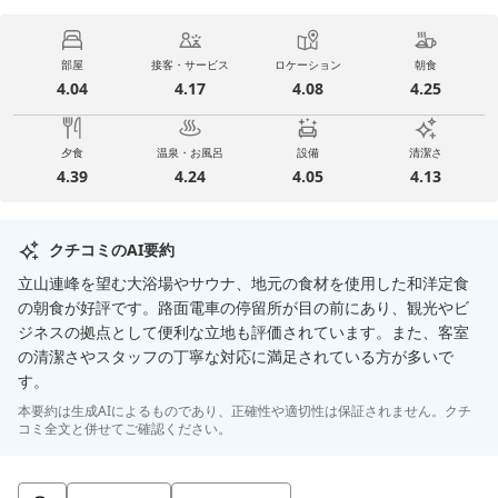
部屋
接客・サービス
ロケーション
朝食
4.04
4.17
4.08
4.25
夕食
温泉・お風呂
設備
清潔さ
4.39
4.24
4.05
4.13
クチコミのAI要約
立山連峰を望む大浴場やサウナ、地元の食材を使用した和洋定食
の朝食が好評です。路面電車の停留所が目の前にあり、観光やビ
ジネスの拠点として便利な立地も評価されています。また、客室
の清潔さやスタッフの丁寧な対応に満足されている方が多いで
す。
本要約は生成AIによるものであり、正確性や適切性は保証されません。クチ
コミ全文と併せてご確認ください。