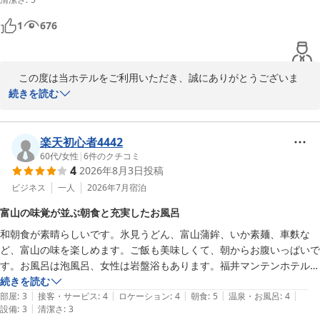
【残念だった点】

　また、最上階の大浴場では、疲れを癒していただき、湯上がりの
チェックアウト後、新幹線に乗る前に入浴したかったのですが、チェッ
生ビールもお楽しみいただけたとのこと、何よりでございます。

1
676
クアウト後は有料でも入浴不可との事でした。
　次回富山へお越しの際にも、ぜひ当ホテルを観光の拠点としてご
利用くださいませ。スタッフ一同心よりお待ち申し上げておりま
　この度は当ホテルをご利用いただき、誠にありがとうございま
す。

す。

続きを読む
　フロント　勇

チェックイン時のおしぼりサービスや、最上階の大浴場をお気に召
していただけたとのこと、大変嬉しく拝読いたしました。開放感の
楽天初心者4442
＝＝＝＝＝＝＝＝＝＝＝＝＝＝＝＝＝＝＝＝＝

ある大浴場で、ごゆっくりおくつろぎいただけたようで何よりでご
60代
/
女性
|
6
件のクチコミ
■□■　富山マンテンホテルの魅力　■□■

4
2026年8月3日
投稿
ざいます。

＝＝＝＝＝＝＝＝＝＝＝＝＝＝＝＝＝＝＝＝＝

ビジネス
一人
2026年7月
宿泊
また、湯上がり処の生ビールや、朝食の氷見うどん・鮭雑炊もお楽
アクセス：ＪＲ富山駅改札口正面より、市内電車で5分・桜橋駅下
富山の味覚が並ぶ朝食と充実したお風呂
しみいただけたとのこと、ありがとうございます。ご滞在のひとと
車(復路優待乗車券有）

和朝食が素晴らしいです。氷見うどん、富山蒲鉾、いか素麺、車麩な
きが、富山ならではの味覚とともに思い出深いものとなっておりま
………………………………………………

ど、富山の味を楽しめます。ご飯も美味しくて、朝からお腹いっぱいで
したら幸いです。

大浴場：【男湯】 「立山連峰展望浴場」人工ラジウム温泉・サウ
す。お風呂は泡風呂、女性は岩盤浴もあります。福井マンテンホテルが
ナ・水風呂・ジェット風呂・露天風呂完備

新しかったので、それに比べるとだいぶ古い感じですが、内容は満足で
続きを読む
なお、チェックアウト後の大浴場のご利用につきましては、ご期待
　【女湯】　人工ラジウム温泉、岩盤浴(天照石)・クールダウン室
|
|
|
|
|
す。
部屋
:
3
接客・サービス
:
4
ロケーション
:
4
朝食
:
5
温泉・お風呂
:
4
に添えず申し訳ございません。当館では清掃や設備点検等の都合に
付無料　※3名様限定(フロント予約要)

|
設備
:
3
清潔さ
:
3
より、チェックアウト後のご利用はご遠慮いただいております。何
………………………………………………
