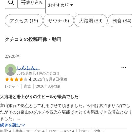
絞り込み
おすすめ順
アクセス
(
19
)
サウナ
(
6
)
大浴場
(
39
)
朝食
(
34
)
クチコミの投稿画像・動画
2,920
件
しんしん。
50代
/
男性
|
61
件のクチコミ
4
2026年8月9日
投稿
レジャー
家族
2026年8月
宿泊
大浴場と湯上がりの生ビールが最高でした
富山旅行の拠点として利用させて頂きました。今回は素泊まり2泊でし
たがその分富山のグルメや観光を堪能できとても満足できる滞在となり
ました。

何より素晴らしかったの大浴場です。観光で歩き回った後にゆったりと
続きを読む
|
|
|
|
|
湯に浸かれることができ旅の浸かれが一気に癒されました。

部屋
:
4
接客・サービス
:
4
ロケーション
:
4
朝食
:
-
夕食
:
-