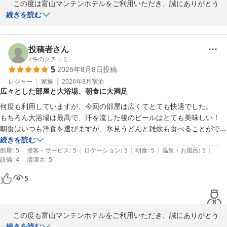
　この度は富山マンテンホテルをご利用いただき、誠にありがとう
烹」

＝＝＝＝＝＝＝＝＝＝＝＝＝＝＝＝＝＝＝＝＝

ございます。

続きを読む
　 得々夕食クーポン券をフロントで販売中・「夕食付き宿泊プラ
■□■　富山マンテンホテルの魅力　■□■

ン」ネット販売

＝＝＝＝＝＝＝＝＝＝＝＝＝＝＝＝＝＝＝＝＝

　最上階の大浴場や生ビールサーバーをご利用いただき、快適にお
………………………………………………

過ごしいただけたようで何よりでございます。

投稿者さん
⑤お好み枕：5種類から選べる「枕コーナー」　10階エレベーター
①アクセス：ＪＲ富山駅改札口正面より、市内電車で5分・桜橋駅
7
件のクチコミ
ホール前　※数量限定

5
2026年8月8日
投稿
下車(復路優待乗車券有）

　お客様のおっしゃる通り、当ホテルは最上階に大浴場が設置され
………………………………………………

………………………………………………

ており、天候に恵まれた日には、雄大な立山連峰を眺めながらご入
レジャー
家族
2026年8月
宿泊
⑥駐車場：24時間　1,000円(税込)　100台収容、ハイルーフ・ワゴ
広々とした部屋と大浴場、朝食に大満足
②大浴場：【男湯】 「立山連峰展望浴場」人工ラジウム温泉・サウ
浴いただけます。今回は深夜のご利用で立山連峰をご覧いただけな
ン駐車ＯＫ
ナ・水風呂・ジェット風呂・露天風呂完備

かったとのことですが、次回は景色や館内でのひとときをゆっくり
何度も利用していますが、今回の部屋は広くてとても快適でした。

富山マンテンホテル（マンテンホテルチェーン）
　【女湯】　人工ラジウム温泉、岩盤浴(天照石)・クールダウン室
とお楽しみいただければ幸いでございます。

もちろん大浴場は最高で、汗を流した後のビールはとても美味しい！

2026-06-07
付無料　※3名様限定(フロント予約要)

朝食はいつも洋食を選びますが、氷見うどんと雑炊も食べることができ
………………………………………………

　マンテンホテルは富山の当ホテル以外にも、富山県、石川県、福
るので大満足です。

続きを読む
③朝食：立山連峰眺望！！朝風呂入って、ゆっくり寛ぎながら「選
井県の北陸3県、7館展開致しております。ぜひ、北陸にお越しの際
|
|
|
|
|
今回はとても暑い日だったのでエアコンがもっと冷えると良かったか
部屋
:
5
接客・サービス
:
5
ロケーション
:
5
朝食
:
5
温泉・お風呂
:
5
べる！！メイン日替わり和・洋定食」

は「北陸の宿」マンテンホテルチェーンをご利用下さいませ。

|
設備
:
4
清潔さ
:
5
な。
　 北陸の味・お袋の味「和定食」、カロリー最適「洋定食」：サラ
5
ダ・ドリンク・ご飯・パン食べ放題

　フロント　勇

………………………………………………

④夕食：ホテル隣接のおすすめ飲食店「焼肉」「居酒屋」「生簀割
＝＝＝＝＝＝＝＝＝＝＝＝＝＝＝＝＝＝＝＝＝

烹」

■□■　富山マンテンホテルの魅力　■□■

　この度も富山マンテンホテルをご利用いただき、誠にありがとう
　 得々夕食クーポン券をフロントで販売中・「夕食付き宿泊プラ
＝＝＝＝＝＝＝＝＝＝＝＝＝＝＝＝＝＝＝＝＝

ございます。いつもご愛顧いただいておりますこと、心より御礼申
続きを読む