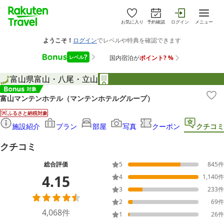
お気に入り
予約確認
ログイン
メニュー
富山県
富山・八尾・立山
富山マンテンホテル（マンテンホテルグループ）
ふるさと納税対象
施設紹介
プラン
部屋
写真
クーポン
クチコミ
クチコミ
総合評価
5
845
件
4.15
4
1,140
件
3
233
件
2
69
件
4,068
件
1
26
件