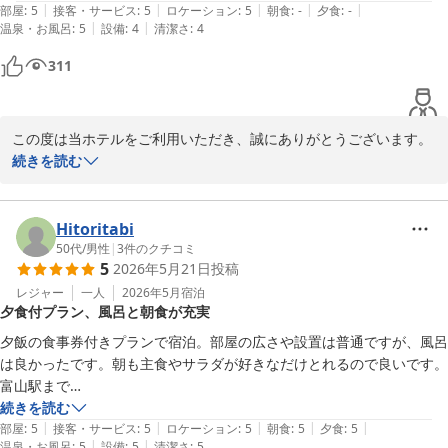
「また利用したい」とのお言葉を頂戴し、大変ありがたく存じま
|
|
|
|
|
部屋
:
5
接客・サービス
:
5
ロケーション
:
5
朝食
:
-
夕食
:
-
2026-06-03
す。

|
|
温泉・お風呂
:
5
設備
:
4
清潔さ
:
4
次回は通信環境におきましても、快適になるものと考えております
311
ので、また北陸へお越しの際にはぜひマンテンホテルチェーンをご
利用くださいませ。

お忙しい中のご投稿、ありがとうございました。

この度は当ホテルをご利用いただき、誠にありがとうございます。

続きを読む
フロント　國谷

お部屋や大浴場の清潔さにつきまして、気持ちよくお過ごしいただ
けたとのこと、大変嬉しく拝読いたしました。

＝＝＝＝＝＝＝＝＝＝＝＝＝＝＝＝＝＝＝＝＝

Hitoritabi
■□■　富山マンテンホテルの魅力　■□■

一方で、駐車場の入口につきまして分かりづらく、ご不便をおかけ
50代
/
男性
|
3
件のクチコミ
5
2026年5月21日
投稿
＝＝＝＝＝＝＝＝＝＝＝＝＝＝＝＝＝＝＝＝＝

しました。より分かりやすくご案内できるよう、今後の参考とさせ
ていただきます。また、掛け布団につきましては羽毛布団のため、
レジャー
一人
2026年5月
宿泊
夕食付プラン、風呂と朝食が充実
①アクセス：ＪＲ富山駅改札口正面より、市内電車で5分・桜橋駅
少し軽く感じられたかもしれませんが、率直なご感想をお寄せいた
下車(復路優待乗車券有）

だきありがとうございます。

夕飯の食事券付きプランで宿泊。部屋の広さや設置は普通ですが、風呂
………………………………………………

は良かったです。朝も主食やサラダが好きなだけとれるので良いです。
②大浴場：【男湯】 「立山連峰展望浴場」人工ラジウム温泉・サウ
これからも快適にお過ごしいただけるホテルを目指して努めてまい
富山駅まで

ナ・水風呂・ジェット風呂・露天風呂完備

ります。

10分程度歩きますが、それはそれで街を見れるので良かったです。
続きを読む
　【女湯】　人工ラジウム温泉、岩盤浴(天照石)・クールダウン室
また富山へお越しの際にはぜひご利用くださいませ。

|
|
|
|
|
部屋
:
5
接客・サービス
:
5
ロケーション
:
5
朝食
:
5
夕食
:
5
付無料　※3名様限定(フロント予約要)

|
|
温泉・お風呂
:
5
設備
:
5
清潔さ
:
5