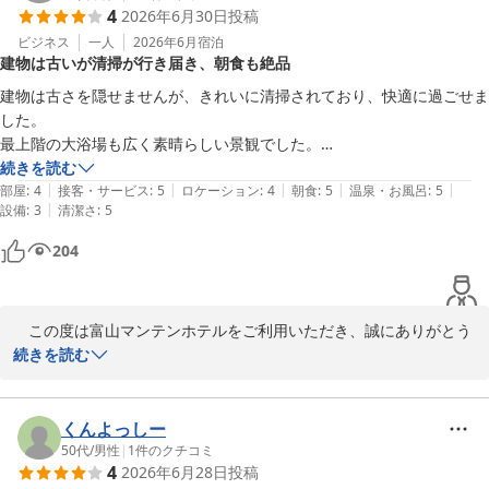
4
2026年6月30日
投稿
ール前　※数量限定

す。

したら幸いです。

………………………………………………

ビジネス
一人
2026年6月
宿泊
建物は古いが清掃が行き届き、朝食も絶品
駐車場：24時間　1,000円(税込)　100台収容、ハイルーフ・ワゴン
　フロント　勇
また、ご朝食の和定食もお気に召していただき、ありがとうござい
ます。富山ならではの食材を取り入れながら、品数や味にもご満足
建物は古さを隠せませんが、きれいに清掃されており、快適に過ごせま
富山マンテンホテル（マンテンホテルグループ）
いただけるよう心を込めてご用意しております。

した。

富山マンテンホテル（マンテンホテルグループ）
2026-07-20
最上階の大浴場も広く素晴らしい景観でした。

2026-08-06
数々のお褒めのお言葉を頂戴いたしましたこと、心より御礼申し上
朝食は、和定食をいただきましたが、非常にクォリティが高い朝食でし
続きを読む
げます。

|
|
|
|
|
た。コーヒーを部屋に持ち帰るための紙コップが用意されていないのが
部屋
:
4
接客・サービス
:
5
ロケーション
:
4
朝食
:
5
温泉・お風呂
:
5
また北陸でご宿泊のお機会がございましたら、是非ともマンテンホ
|
設備
:
3
清潔さ
:
5
残念でした。
テルチェーンをご利用くださいませ。

204
お忙しい中のご投稿、誠にありがとうございました。

フロント　國谷
　この度は富山マンテンホテルをご利用いただき、誠にありがとう
富山マンテンホテル（マンテンホテルグループ）
ございます。

続きを読む
2026-07-12
　建物につきましては築年数を感じられたとのことですが、清掃面
にお褒めの言葉を頂戴し、快適にお過ごしいただけたご様子を大変
くんよっしー
嬉しく拝読いたしました。

50代
/
男性
|
1
件のクチコミ
4
2026年6月28日
投稿