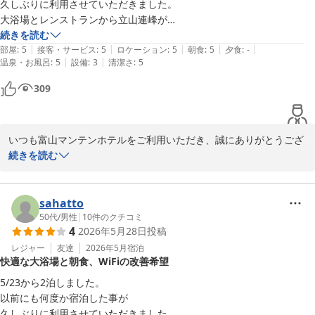
ナ・水風呂・ジェット風呂・露天風呂完備

こと、大変光栄に存じます。

久しぶりに利用させていただきました。

　【女湯】　人工ラジウム温泉、岩盤浴(天照石)・クールダウン室
大浴場とレンストランから立山連峰が

付無料　※3名様限定(フロント予約要)

　一方で、大浴場につきましてはご期待に添えず申し訳ございませ
見られるロケーションは最高です。

続きを読む
………………………………………………

んでした。男女で浴場の造りに違いがあることは私共も大変心苦し
|
|
|
|
|
部屋
:
5
接客・サービス
:
5
ロケーション
:
5
朝食
:
5
夕食
:
-
③朝食：立山連峰眺望！！朝風呂入って、ゆっくり寛ぎながら「選
く思っております。現状、すぐに改善出来ない点ではございます
|
|
温泉・お風呂
:
5
設備
:
3
清潔さ
:
5
インターネットWiFi接続が不安定で

べる！！イン日替わり和・洋定食」

が、今後よりよいホテルを創っていく際の検討材料とさせて頂きま
繋がったり繋がらなかった事が

309
　 北陸の味・お袋の味「和定食」、カロリー最適「洋定食」：サラ
す。

一点だけ不満点でした。

ダ・ドリンク・ご飯・パン食べ放題

………………………………………………

　また富山へお越しの際にはぜひご利用くださいませ。ご来館を心
また機会がある時は

④夕食：ホテル隣接のおすすめ飲食店「焼肉」「居酒屋」「生簀割
よりお待ち申し上げております。

いつも富山マンテンホテルをご利用いただき、誠にありがとうござ
利用させていただきます。

烹」

います。

続きを読む
11月に来るので宿泊予定です。
　 得々夕食クーポン券をフロントで販売中・「夕食付き宿泊プラ
　フロント　勇

ン」ネット販売

大浴場やレストランからの立山連峰の眺望をお楽しみいただけたと
………………………………………………

＝＝＝＝＝＝＝＝＝＝＝＝＝＝＝＝＝＝＝＝＝

のこと、大変嬉しく拝読いたしました。天候に恵まれた日の雄大な
sahatto
⑤お好み枕：5種類から選べる「枕コーナー」　10階エレベーター
■□■　富山マンテンホテルの魅力　■□■

立山連峰の景色は、当ホテルならではの魅力のひとつでございま
50代
/
男性
|
10
件のクチコミ
4
2026年5月28日
投稿
＝＝＝＝＝＝＝＝＝＝＝＝＝＝＝＝＝＝＝＝＝

す。

レジャー
友達
2026年5月
宿泊
富山マンテンホテル（マンテンホテルチェーン）
快適な大浴場と朝食、WiFiの改善希望
①アクセス：ＪＲ富山駅改札口正面より、市内電車で5分・桜橋駅
一方で、WiFiの接続につきましてはご不便をおかけし申し訳ござい
2026-06-22
下車(復路優待乗車券有）

ませんでした。先日いただきましたご投稿の回答と重複いたします
5/23から2泊しました。

………………………………………………

が、より快適な通信環境を提供する為、2026年6月に全館wi-fi更新
以前にも何度か宿泊した事が

②大浴場：【男湯】 「立山連峰展望浴場」人工ラジウム温泉・サウ
工事を予定しております。

久しぶりに利用させていただきました。
