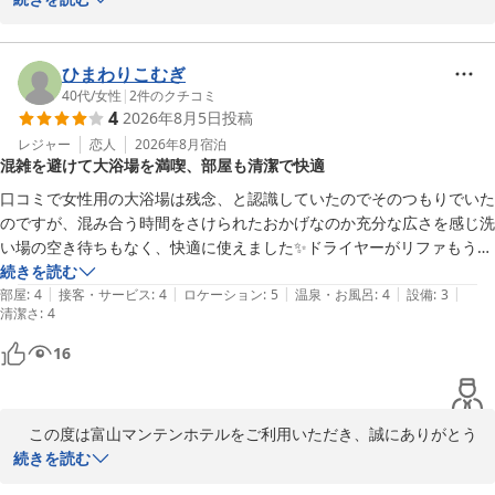
ン」ネット販売

し上げます。

………………………………………………

アクセス：ＪＲ富山駅改札口正面より、市内電車で5分・桜橋駅下
⑤お好み枕：5種類から選べる「枕コーナー」　10階エレベーター
車(復路優待乗車券有）

　今回のお部屋では、広さにもご満足いただき、快適にお過ごしい
ひまわりこむぎ
ホール前　※数量限定

………………………………………………

ただけたとのこと、大変嬉しく拝読いたしました。大浴場でゆっく
40代
/
女性
|
2
件のクチコミ
4
2026年8月5日
投稿
………………………………………………

大浴場：【男湯】 「立山連峰展望浴場」人工ラジウム温泉・サウ
り汗を流した後の一杯もお楽しみいただけたようで、何よりでござ
⑥駐車場：24時間　1,000円(税込)　100台収容、ハイルーフ・ワゴ
ナ・水風呂・ジェット風呂・露天風呂完備

います。ご朝食につきましても、氷見うどんや鮭雑炊もお召し上が
レジャー
恋人
2026年8月
宿泊
混雑を避けて大浴場を満喫、部屋も清潔で快適
ン駐車ＯＫ
　【女湯】　人工ラジウム温泉、岩盤浴(天照石)・クールダウン室
りいただき、ご満足いただけて嬉しく思います。これからも富山な
付無料　※3名様限定(フロント予約要)

らではの味をお楽しみいただける朝食をご用意してまいります。一
口コミで女性用の大浴場は残念、と認識していたのでそのつもりでいた
富山マンテンホテル（マンテンホテルチェーン）
………………………………………………

方で、暑い日の空調につきましては、十分な涼しさをご提供できず
のですが、混み合う時間をさけられたおかげなのか充分な広さを感じ洗
2026-06-03
朝食：立山連峰眺望！！朝風呂入って、ゆっくり寛ぎながら「選べ
申し訳ございませんでした。当ホテルは全館一括空調でございま
い場の空き待ちもなく、快適に使えました✨ドライヤーがリファもうれ
る！！メイン日替わり和・洋定食」

す。快適な室温でお過ごしいただけるよう、空調設備の状態確認や
しかったです。

続きを読む
　 北陸の味・お袋の味「和定食」、カロリー最適「洋定食」：サラ
温度管理に努めてまいります。

|
|
|
|
|
シングルルームを二人利用でこじんまりしてましたが、お部屋は清潔で
部屋
:
4
接客・サービス
:
4
ロケーション
:
5
温泉・お風呂
:
4
設備
:
3
清潔さ
ダ・ドリンク・ご飯・パン食べ放題

:
4
快適に過ごせました。

………………………………………………

　これからも「また泊まりたい」と思っていただけるホテルであり
エレベーター3基が混み合う時間だと確かに待ち時間が長めな基がしま
16
夕食：ホテル隣接のおすすめ飲食店「焼肉」「居酒屋」「生簀割
続けられるよう、サービスの向上に努めてまいります。次回のご来
した。
烹」

館もスタッフ一同、心よりお待ち申し上げております。

　 得々夕食クーポン券をフロントで販売中・「夕食付き宿泊プラ
　この度は富山マンテンホテルをご利用いただき、誠にありがとう
ン」ネット販売

フロント　堀江

ございます。

続きを読む
………………………………………………

お好み枕：5種類から選べる「枕コーナー」　10階エレベーターホ
＝＝＝＝＝＝＝＝＝＝＝＝＝＝＝＝＝＝＝＝＝
