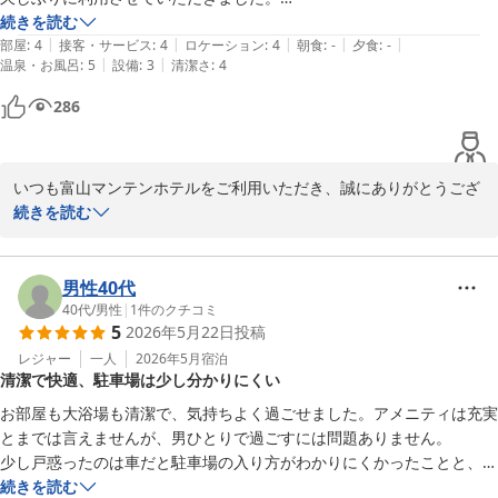
ナ・水風呂・ジェット風呂・露天風呂完備

快適な大浴場ととっても美味しい朝食

続きを読む
　【女湯】　人工ラジウム温泉、岩盤浴(天照石)・クールダウン室
11月にもご宿泊をご予定とのこと、大変ありがたく存じます。次回
|
|
|
|
|
満喫させていただき、

部屋
:
4
接客・サービス
:
4
ロケーション
:
4
朝食
:
-
夕食
:
-
付無料　※3名様限定(フロント予約要)

も気持ちよくお過ごしいただけるようスタッフ一同努めてまいりま
|
|
温泉・お風呂
:
5
設備
:
3
清潔さ
:
4
ありがとうございました。

………………………………………………

すので、ご来館を心よりお待ち申し上げております。

一つだけの残念な点、

286
③朝食：立山連峰眺望！！朝風呂入って、ゆっくり寛ぎながら「選
インターネットWiFiの繋がりが悪かった事が気になりました。

べる！！メイン日替わり和・洋定食」

フロント　國谷
以前に宿泊した時は気になりませんでしたが、

　 北陸の味・お袋の味「和定食」、カロリー最適「洋定食」：サラ
今回はタイミングによって繋がったり繋がらなかったりと安定しません
富山マンテンホテル（マンテンホテルチェーン）
ダ・ドリンク・ご飯・パン食べ放題

いつも富山マンテンホテルをご利用いただき、誠にありがとうござ
でした。

2026-05-31
………………………………………………

います。

続きを読む
宿泊している方が多かったのでしょうか。

④夕食：ホテル隣接のおすすめ飲食店「焼肉」「居酒屋」「生簀割
改善いいただけましたら幸いです。

烹」

大浴場や朝食をご満喫いただけたとのお言葉を大変嬉しく拝読いた
富山に来た時はまた利用させていただきます。
　 得々夕食クーポン券をフロントで販売中・「夕食付き宿泊プラ
しました。快適にお過ごしいただけたご様子が伺え、スタッフ一同
男性40代
ン」ネット販売

励みとなっております。

40代
/
男性
|
1
件のクチコミ
5
2026年5月22日
投稿
………………………………………………

⑤お好み枕：5種類から選べる「枕コーナー」　10階エレベーター
一方で、WiFiの接続につきましてご不便をおかけし申し訳ございま
レジャー
一人
2026年5月
宿泊
清潔で快適、駐車場は少し分かりにくい
ホール前　※数量限定

せんでした。ご利用状況によって通信が不安定になる場合もござい
………………………………………………

ます。

お部屋も大浴場も清潔で、気持ちよく過ごせました。アメニティは充実
⑥駐車場：24時間　1,000円(税込)　100台収容、ハイルーフ・ワゴ
昨今の通信需要に対応し、より快適にご利用いただける環境づくり
とまでは言えませんが、男ひとりで過ごすには問題ありません。

の為、2026年6月に全館wi-fi更新工事を予定しております。

少し戸惑ったのは車だと駐車場の入り方がわかりにくかったことと、掛
続きを読む
富山マンテンホテル（マンテンホテルチェーン）