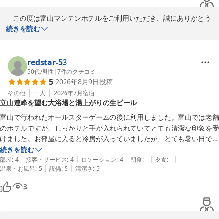
烹」

　 得々夕食クーポン券をフロントで販売中・「夕食付き宿泊プラ
　この度は富山マンテンホテルをご利用いただき、誠にありがとう
ン」ネット販売

ございます。

続きを読む
＝＝＝＝＝＝＝＝＝＝＝＝＝＝＝＝＝＝＝＝＝

………………………………………………

■□■　富山マンテンホテルの魅力　■□■

お好み枕：5種類から選べる「枕コーナー」　10階エレベーターホ
　ご朝食につきまして、ご満足いただけたとのこと大変嬉しく拝読
＝＝＝＝＝＝＝＝＝＝＝＝＝＝＝＝＝＝＝＝＝

ール前　※数量限定

いたしました。朝食は、和食と洋食のセットメニューをご用意して
redstar-53
………………………………………………

おります。今回、お客様に選んでいただいた和食は、新鮮ないか刺
50代
/
男性
|
7
件のクチコミ
①アクセス：ＪＲ富山駅改札口正面より、市内電車で5分・桜橋駅
駐車場：24時間　1,000円(税込)　100台収容、ハイルーフ・ワゴン
5
2026年8月9日
投稿
しや昆布締め、焼き魚、北陸ならではの珍味をお召し上がりいただ
下車(復路優待乗車券有）

け、どれも富山県産のもちもちコシヒカリとの相性も抜群です。

その他
一人
2026年7月
宿泊
………………………………………………

立山連峰を望む大浴場と湯上がりの生ビール
富山マンテンホテル（マンテンホテルグループ）
②大浴場：【男湯】 「立山連峰展望浴場」人工ラジウム温泉・サウ
　また、大浴場もご利用いただきありがとうございます。今回はあ
富山で行われたオールスターゲームの後に利用しました。富山では老舗
ナ・水風呂・ジェット風呂・露天風呂完備

2026-07-09
いにくのお天気となり、ご期待されていた景色をお楽しみいただけ
のホテルですが、しっかりと手が入れられていてとても清潔な印象を受
　【女湯】　人工ラジウム温泉、岩盤浴(天照石)・クールダウン室
なかったとのこと、私どもも残念に思っております。天候に恵まれ
けました。お部屋に入ると冷房が入っていましたが、とても暑い日でナ
付無料　※3名様限定(フロント予約要)

ますと、最上階からの眺望も当ホテルの魅力のひとつでございま
イター観戦から帰ってきたところに空調の効いたお部屋、本当に嬉しか
続きを読む
………………………………………………

す。

|
|
|
|
|
ったです。

部屋
:
4
接客・サービス
:
4
ロケーション
:
4
朝食
:
-
夕食
:
-
③朝食：立山連峰眺望！！朝風呂入って、ゆっくり寛ぎながら「選
|
|
温泉・お風呂
:
5
設備
:
5
清潔さ
:
5
深夜なので残念ながら見えませんでしたが、立山連峰一望の大浴場も大
べる！！メイン日替わり和・洋定食」

　次回富山にお越しの際は、ぜひ当館をご利用くださいませ。また
変きれいで、プロ野球の一大イベントの日の最後に湯上がりラウンジの
　 北陸の味・お袋の味「和定食」、カロリー最適「洋定食」：サラ
3
のご来館を心よりお待ち申し上げております。

生ビール(300円)これ本当に最高でした。今度はもう少しゆっくり滞在
ダ・ドリンク・ご飯・パン食べ放題

したいです。
………………………………………………

　フロント　勇

④夕食：ホテル隣接のおすすめ飲食店「焼肉」「居酒屋」「生簀割