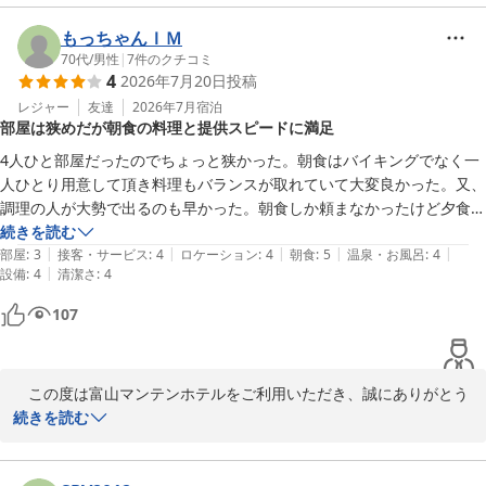
　女性大浴場につきまして、快適にご利用いただけたとのこと、大
ール前　※数量限定

■□■　富山マンテンホテルの魅力　■□■

変嬉しく拝読いたしました。お客様のおっしゃる通り、女性大浴場
もっちゃんＩＭ
………………………………………………

＝＝＝＝＝＝＝＝＝＝＝＝＝＝＝＝＝＝＝＝＝

は内風呂と岩盤浴のみの設置でございますが、お部屋には、混雑状
70代
/
男性
|
7
件のクチコミ
駐車場：24時間　1,000円(税込)　100台収容、ハイルーフ・ワゴン
4
2026年7月20日
投稿
況をご確認いただけるQRコードを設置しております。お客様に
駐車ＯＫ
アクセス：ＪＲ富山駅改札口正面より、市内電車で5分・桜橋駅下
は、混雑する時間帯を避けてご利用いただけたご様子で何よりでご
レジャー
友達
2026年7月
宿泊
車(復路優待乗車券有）

富山マンテンホテル（マンテンホテルグループ）
部屋は狭めだが朝食の料理と提供スピードに満足
ざいます。

………………………………………………

2026-08-09
大浴場：【男湯】 「立山連峰展望浴場」人工ラジウム温泉・サウ
4人ひと部屋だったのでちょっと狭かった。朝食はバイキングでなく一
　一方で、エレベーターにつきましては、ご不便をお掛けし申し訳
ナ・水風呂・ジェット風呂・露天風呂完備

人ひとり用意して頂き料理もバランスが取れていて大変良かった。又、
ございませんでした。ご利用が集中する時間帯にはお待ちいただく
　【女湯】　人工ラジウム温泉、岩盤浴(天照石)・クールダウン室
調理の人が大勢で出るのも早かった。朝食しか頼まなかったけど夕食も
場合があり、ご不便をお掛けしております。いただいたご意見を参
付無料　※3名様限定(フロント予約要)

続きを読む
考に、より快適にご利用いただけるよう努めてまいります。

………………………………………………

|
|
|
|
|
部屋
:
3
接客・サービス
:
4
ロケーション
:
4
朝食
:
5
温泉・お風呂
:
4
|
設備
:
4
清潔さ
:
4
朝食：立山連峰眺望！！朝風呂入って、ゆっくり寛ぎながら「選べ
　マンテンホテルは富山の当ホテル以外にも、富山県、石川県、福
る！！メイン日替わり和・洋定食」

107
井県の北陸3県、7館展開致しております。ぜひ、北陸にお越しの際
　 北陸の味・お袋の味「和定食」、カロリー最適「洋定食」：サラ
は「北陸の宿」マンテンホテルチェーンをご利用下さいませ。

ダ・ドリンク・ご飯・パン食べ放題

………………………………………………

　フロント　勇

　この度は富山マンテンホテルをご利用いただき、誠にありがとう
夕食：ホテル隣接のおすすめ飲食店「焼肉」「居酒屋」「生簀割
ございます。

続きを読む
烹」

＝＝＝＝＝＝＝＝＝＝＝＝＝＝＝＝＝＝＝＝＝

　 得々夕食クーポン券をフロントで販売中・「夕食付き宿泊プラ
■□■　富山マンテンホテルの魅力　■□■

　ご朝食にご満足いただけたとのこと、大変嬉しく拝読いたしまし
ン」ネット販売
