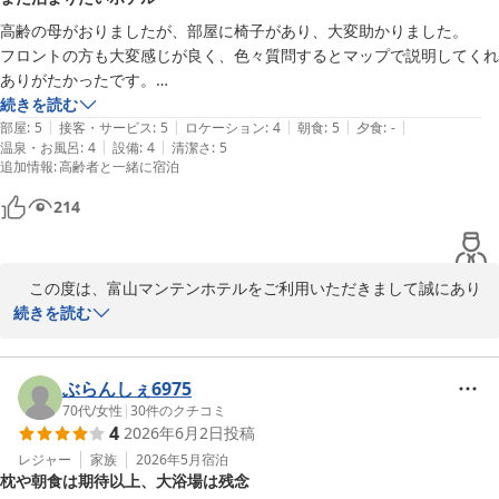
アクセス：ＪＲ富山駅改札口正面より、市内電車で5分・桜橋駅下
し訳ございませんでした。ご利用が集中する時間帯にはお待ちいた
車(復路優待乗車券有）

だく場合があり、ご迷惑をおかけしております。少しでも快適にご
高齢の母がおりましたが、部屋に椅子があり、大変助かりました。

………………………………………………

利用いただけるよう、これからも混雑緩和に向けた取り組みを続け
フロントの方も大変感じが良く、色々質問するとマップで説明してくれ
大浴場：【男湯】 「立山連峰展望浴場」人工ラジウム温泉・サウ
てまいります。

ありがたかったです。

ナ・水風呂・ジェット風呂・露天風呂完備

朝食は和食を選択しましたが、美味しかったです。オールバイキングで
続きを読む
　【女湯】　人工ラジウム温泉、岩盤浴(天照石)・クールダウン室
　また富山へお越しの際には、ぜひご利用くださいませ。スタッフ
|
|
|
|
|
はないのが良かったです。

部屋
:
5
接客・サービス
:
5
ロケーション
:
4
朝食
:
5
夕食
:
-
付無料　※3名様限定(フロント予約要)

一同、心よりお待ち申し上げております。

|
|
温泉・お風呂
:
4
設備
:
4
清潔さ
:
5
追加情報
:
高齢者と一緒に宿泊
………………………………………………

路面電車が降りてすぐの場所で便利でした。

朝食：立山連峰眺望！！朝風呂入って、ゆっくり寛ぎながら「選べ
　フロント　勇
路面電車の半額チケットをいただけて便利に利用させてもらいました。
214
る！！メイン日替わり和・洋定食」

ありがとうございました。
富山マンテンホテル（マンテンホテルチェーン）
　 北陸の味・お袋の味「和定食」、カロリー最適「洋定食」：サラ
2026-06-28
ダ・ドリンク・ご飯・パン食べ放題

　この度は、富山マンテンホテルをご利用いただきまして誠にあり
………………………………………………

がとうございます。

続きを読む
夕食：ホテル隣接のおすすめ飲食店「焼肉」「居酒屋」「生簀割
烹」

　スタッフの対応をお褒めいただき、大変嬉しく思います。マンテ
　 得々夕食クーポン券をフロントで販売中・「夕食付き宿泊プラ
ンホテルは「アットホームなくつろぎの宿」を目指して日々お客様
ぶらんしぇ6975
ン」ネット販売

をお出迎えしております。また、お客様には快適に、かつ、少しで
70代
/
女性
|
30
件のクチコミ
………………………………………………

4
2026年6月2日
投稿
も早くお部屋で休んでいただけるよう、スタッフ一丸となって、丁
お好み枕：5種類から選べる「枕コーナー」　10階エレベーターホ
寧さとスマートさを意識しながら接客させていただいております。

レジャー
家族
2026年5月
宿泊
ール前　※数量限定

枕や朝食は期待以上、大浴場は残念
　また、当ホテルは路面電車の駅「桜橋」駅が目の前にございま
………………………………………………
