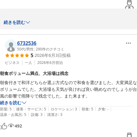
　フロント　勇

＝＝＝＝＝＝＝＝＝＝＝＝＝＝＝＝＝＝＝＝＝

 　この度は当ホテルをご利用いただき、誠にありがとうございま
続きを読む
■□■　富山マンテンホテルの魅力　■□■

す。

＝＝＝＝＝＝＝＝＝＝＝＝＝＝＝＝＝＝＝＝＝

最上階の大浴場や湯上がり処のビールサーバーをお楽しみいただけ
6732536
アクセス：ＪＲ富山駅改札口正面より、市内電車で5分・桜橋駅下
たとのこと、大変嬉しく拝読いたしました。ご滞在中のひととき
50代
/
男性
|
290
件のクチコミ
車(復路優待乗車券有）

5
2026年6月3日
投稿
が、少しでもリラックスできる時間となっておりましたら幸いでご
………………………………………………

ざいます。

ビジネス
一人
2026年6月
宿泊
大浴場：【男湯】 「立山連峰展望浴場」人工ラジウム温泉・サウ
ナ・水風呂・ジェット風呂・露天風呂完備

朝食ボリューム満点、大浴場は残念
また、立地につきましてもご満足いただけたようで何よりでござい
　【女湯】　人工ラジウム温泉、岩盤浴(天照石)・クールダウン室
朝食付きで和洋どちらか選ぶ方式なので和食を選びました。大変満足な
ます。当ホテルは富山駅から徒歩圏内にあり、周辺には飲食店も多
付無料　※3名様限定(フロント予約要)

ボリュームでした。大浴場も天気が良ければ良い眺めなのでしょうが台
くございますので、観光やお仕事の拠点として便利にご利用いただ
………………………………………………

風の影響で雨降りで残念でした。また来ます。
けます。

朝食：立山連峰眺望！！朝風呂入って、ゆっくり寛ぎながら「選べ
続きを読む
る！！メイン日替わり和・洋定食」

|
|
|
|
|
部屋
:
5
接客・サービス
:
5
ロケーション
:
3
朝食
:
5
夕食
:
-
「また泊まりたい」とのお言葉を励みに、これからも快適なご滞在
　 北陸の味・お袋の味「和定食」、カロリー最適「洋定食」：サラ
|
|
温泉・お風呂
:
5
設備
:
3
清潔さ
:
3
を提供できるよう努めてまいります。

ダ・ドリンク・ご飯・パン食べ放題

またのご来館を心よりお待ち申し上げております。

………………………………………………

492
夕食：ホテル隣接のおすすめ飲食店「焼肉」「居酒屋」「生簀割
 フロント　松本
