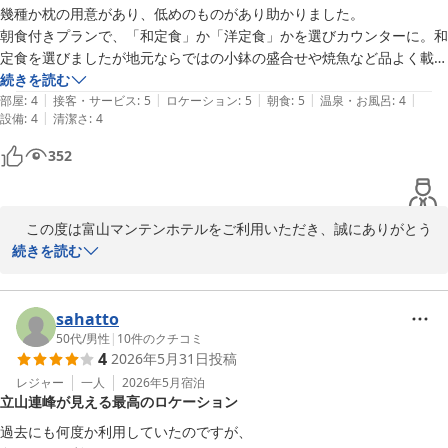
す。1日に多くの本数が走っておりますので、観光やお食事に便利
幾種か枕の用意があり、低めのものがあり助かりました。

駐車場：24時間　1,000円(税込)　100台収容、ハイルーフ・ワゴン
でございます。お客様のお声にもありますように、フロントカウン
朝食付きプランで、「和定食」か「洋定食」かを選びカウンターに。和
駐車ＯＫ
ターで路面電車の半額チケットもお渡ししておりますので、お気軽
定食を選びましたが地元ならではの小鉢の盛合せや焼魚など品よく載っ
富山マンテンホテル（マンテンホテルチェーン）
にお声がけくださいませ。

たトレイ、味も濃くなく期待以上でした。

続きを読む
2026-06-30
|
|
|
|
|
軌道電車の停留所前で利便性もよいです。

部屋
:
4
接客・サービス
:
5
ロケーション
:
5
朝食
:
5
温泉・お風呂
:
4
　今後もお客様によりご満足いただけるよう、「マンテン」の笑顔
|
設備
:
4
清潔さ
:
4
ただ大浴場は男湯と差があり、土曜宿泊で混み合い狭かったでした！
とサービスでお出迎えいたします。またのご利用をスタッフ一同、
352
心よりお待ち申し上げております。

ご投稿ありがとうございました。

　フロント　山本

　この度は富山マンテンホテルをご利用いただき、誠にありがとう
ございます。

続きを読む
＝＝＝＝＝＝＝＝＝＝＝＝＝＝＝＝＝＝＝＝＝

■□■　富山マンテンホテルの魅力　■□■

　お客様のお声にもありますように、当ホテルの10階には高さや柔
＝＝＝＝＝＝＝＝＝＝＝＝＝＝＝＝＝＝＝＝＝

らかさの異なる5種類の枕が自由に選べるお好み枕棚をご用意して
sahatto
おります。体にあった枕でゆっくりとお休みいただき、気持ちよく
50代
/
男性
|
10
件のクチコミ
4
2026年5月31日
投稿
①アクセス：ＪＲ富山駅・市内電車①番乗り場より5分、桜橋駅下
朝を迎えていただければ幸いでございます。

車でホテル目の前(復路100円優待乗車券有）

レジャー
一人
2026年5月
宿泊
立山連峰が見える最高のロケーション
………………………………………………

　また、ご朝食につきましても、富山らしい食材を取り入れた和定
②大浴場：【男湯】 「立山連峰展望浴場」人工ラジウム温泉・サウ
食をお気に召していただき、期待以上とのお言葉を頂戴できました
過去にも何度か利用していたのですが、
