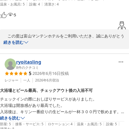
|
|
温泉・お風呂
:
5
設備
:
4
清潔さ
:
4
さらに感激したのは湯上がり後の生ビールです。300円という嬉しい価
格で楽しめお風呂上がりの一杯は格別の美味しさでした。このサービス
5
だけでもまた利用したいと思います。

滞在中は富山湾の新鮮な鮨、喉越しすっきり氷見うどんも味わいまし
た。道の駅井波の10段ソフトも300円とこれまたビックリ価格です。

　この度は富山マンテンホテルをご利用いただき、誠にありがとう
観光では国宝・瑞龍寺の荘厳な建築美に心をうたれ、高岡大仏では穏や
ございます。

続きを読む
かな佇まいに癒されました。近くのカフェで頂いた自家焙煎コーヒーソ
フトは絶品です！

　たくさんのお写真とともに、富山でのご旅行の様子を詳しくご紹
また富山にくる機会があれは観光拠点として満天ホテルにリピートした
介いただき、ありがとうございます。富山湾のお鮨や氷見うどんを
ryoitasling
いとと思います。

はじめ、瑞龍寺や高岡大仏など、富山・高岡の魅力を存分にお楽し
8
件のクチコミ
お世話になりました。
5
2026年6月16日
投稿
みいただけたご様子が伝わり、スタッフ一同タイへ濡れ敷く拝見い
たしました。

レジャー
一人
2026年6月
宿泊
大浴場とビール最高、チェックアウト後の入浴不可
　また、観光の拠点として当ホテルをご利用いただけたことも嬉し
チェックインの際におしぼりサービスがありました。

く思います。当ホテルは富山駅から徒歩圏内にあり、ホテル目の前
大浴場は開放感があり最高でした。

には市内電車の電停「桜橋」もございます。富山市内の観光はもち
入浴後は、キリン一番絞りの生ビールが一杯３００円で飲めます。

ろん、高岡方面へもアクセスしやすく、富山を巡る旅の拠点として
朝食は氷見うどんと鮭雑炊も食べられます。

続きを読む
便利にご利用いただけます。

|
|
|
|
|
部屋
:
5
接客・サービス
:
5
ロケーション
:
4
温泉・お風呂
:
5
設備
:
5
清潔さ
:
5