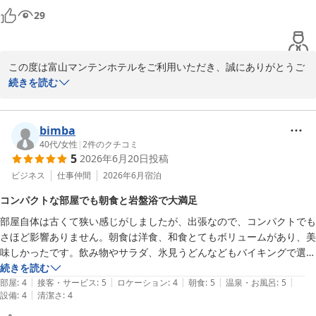
卒ご理解いただけますと幸いでございます。

朝食：立山連峰眺望！！朝風呂入って、ゆっくり寛ぎながら「選べ
29
る！！メイン日替わり和・洋定食」

また富山へお越しの際にはぜひご利用くださいませ。

　 北陸の味・お袋の味「和定食」、カロリー最適「洋定食」：サラ
ご来館を心よりお待ち申し上げております。

ダ・ドリンク・ご飯・パン食べ放題

この度は富山マンテンホテルをご利用いただき、誠にありがとうご
………………………………………………

ざいます。

続きを読む
　フロント　松本

夕食：ホテル隣接のおすすめ飲食店「焼肉」「居酒屋」「生簀割
烹」

ご朝食にご満足いただけたとのこと、大変嬉しく拝読いたしまし
＝＝＝＝＝＝＝＝＝＝＝＝＝＝＝＝＝＝＝＝＝

　 得々夕食クーポン券をフロントで販売中・「夕食付き宿泊プラ
た。和朝食では、季節によって小鉢の焼き魚の内容を替えておりま
bimba
■□■　富山マンテンホテルの魅力　■□■

ン」ネット販売

すが、富山らしさを感じて頂くために工夫を凝らしております。

40代
/
女性
|
2
件のクチコミ
＝＝＝＝＝＝＝＝＝＝＝＝＝＝＝＝＝＝＝＝＝

………………………………………………

5
2026年6月20日
投稿
取り上げて頂きました、半月型では板を使わないで成型するかまぼ
お好み枕：5種類から選べる「枕コーナー」　10階エレベーターホ
こは富山ならではのものでございます。いずれも美味しくお召し上
ビジネス
仕事仲間
2026年6月
宿泊
①アクセス：ＪＲ富山駅改札口正面より、市内電車で5分・桜橋駅
ール前　※数量限定

がりいただき、今日一日を元気にはじめる温もり朝ごはんの提供に
下車(復路優待乗車券有）

コンパクトな部屋でも朝食と岩盤浴で大満足
………………………………………………

今後も努めてまいります。

………………………………………………

駐車場：24時間　1,000円(税込)　100台収容、ハイルーフ・ワゴン
部屋自体は古くて狭い感じがしましたが、出張なので、コンパクトでも
女性浴場のジャグジー、予約制の岩盤浴を備えておりますのは富山
②大浴場：【男湯】 「立山連峰展望浴場」人工ラジウム温泉・サウ
駐車ＯK
さほど影響ありません。朝食は洋食、和食とてもボリュームがあり、美
のみでございます。

ナ・水風呂・ジェット風呂・露天風呂完備

味しかったです。飲み物やサラダ、氷見うどんなどもバイキングで選べ
富山マンテンホテル（マンテンホテルグループ）
　【女湯】　人工ラジウム温泉、岩盤浴(天照石)・クールダウン室
て種類が豊富でした。女性は岩盤浴の予約ができますが、ビジネスホテ
続きを読む
また北陸へお越しの際には、各ホテル違った外観やインテリアも個
付無料　※3名様限定(フロント予約要)

2026-08-09
|
|
|
|
|
ルに岩盤浴まであるのはなかなかないので、非常にありがたいです。お
部屋
:
4
接客・サービス
:
5
ロケーション
:
4
朝食
:
5
温泉・お風呂
:
5
性的ですので、その違いもお楽しみいただきながら、今後も是非マ
………………………………………………

|
設備
:
4
清潔さ
:
4
風呂も清潔感があり、リファのドライヤーも大浴場に備えつけなので、
ンテンホテルチェーンをご利用くださいませ。従業員一同、心より
③朝食：立山連峰眺望！！朝風呂入って、ゆっくり寛ぎながら「選
いつもよりしっかり髪を乾かしました。リーズナブルで大満足です。
お待ち申し上げております。
