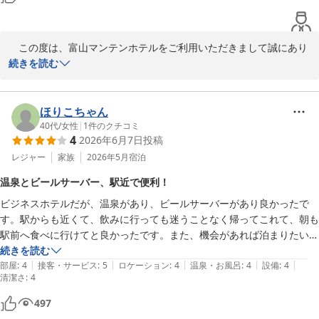
また富山へお越しの際にはぜひご利用くださいませ。

またのご来館を心よりお待ち申し上げております。

　この度は、富山マンテンホテルをご利用いただきまして誠にあり
がとうございます。ご朝食や最上階の大浴場にご満足いただけたと
続きを読む
フロント　國谷
のこと、大変嬉しく拝読いたしました。

富山マンテンホテル（マンテンホテルチェーン）
2026-06-20
　当ホテルの朝食は、和食と洋食のセットメニューをご用意してお
ほりこちゃん
ります。今回、お客様に選んでいただいた和食は、新鮮ないか刺し
40代
/
女性
|
1
件のクチコミ
4
2026年6月7日
投稿
や昆布締め、焼き魚、北陸ならではの珍味をお召し上がりいただ
け、どれも富山県産のもちもちコシヒカリとの相性も抜群です。

レジャー
家族
2026年5月
宿泊
温泉とビールサーバー、駅近で便利！
　また、当ホテルは路面電車の駅「桜橋」駅が目の前にございま
ビジネスホテルだが、温泉があり、ビールサーバーがあり良かったで
す。1日に多くの本数が走っておりますので、観光やお食事に便利
す。駅からも近くて、飲みに行っても迷うことなく帰ってこれて、朝も
でございます。フロントカウンターでは路面電車の半額チケットも
駅前へ食べに行けてと良かったです。また、機会があれば泊まりたいで
お渡ししておりますので、お気軽にお声がけくださいませ。

す。
続きを読む
|
|
|
|
|
部屋
:
4
接客・サービス
:
5
ロケーション
:
4
温泉・お風呂
:
4
設備
:
4
　マンテンホテルは富山の当ホテル以外にも、富山県、石川県、福
清潔さ
:
4
井県の北陸3県、7館展開致しております。ぜひ、北陸にお越しの際
は「北陸の宿」マンテンホテルチェーンをご利用下さいませ。

497