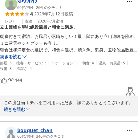
＝＝＝＝＝＝＝＝＝＝＝＝＝＝＝＝＝＝＝＝＝

た。当ホテルでは、和食・洋食の定食をできたての状態でご提供
SPV2012
………………………………………………

し、サラダや氷見うどんなどはセルフコーナーでお楽しみいただけ
60代
/
男性
|
26
件のクチコミ
お好み枕：5種類から選べる「枕コーナー」　10階エレベーターホ
4
2026年7月12日
投稿
アクセス：ＪＲ富山駅改札口正面より、市内電車で5分・桜橋駅下
るスタイルを採用しております。料理の内容や提供の速さについて
ール前　※数量限定

車(復路優待乗車券有）

お褒めいただき、調理スタッフにとっても大きな励みとなります。

レジャー
友達
2026年7月
宿泊
………………………………………………

立山連峰を望む絶景風呂と朝食に満足。
………………………………………………

駐車場：24時間　1,000円(税込)　100台収容
大浴場：【男湯】 「立山連峰展望浴場」人工ラジウム温泉・サウ
　また、「夕食も頼めばよかったかも」とのお言葉をいただき、あ
朝食付きで宿泊。お風呂が素晴らしい！最上階にあり立山連峰を臨め、
富山マンテンホテル（マンテンホテルグループ）
ナ・水風呂・ジェット風呂・露天風呂完備

りがとうございます。館内には直営飲食店舗は3店舗ございますし
ミニ露天やジャグジーも有り。

2026-08-08
　【女湯】　人工ラジウム温泉、岩盤浴(天照石)・クールダウン室
て、宿泊のお客様限定のメニューがございます他、1割引きでお召
朝食は和洋定食の選択で、和食を選択。焼き魚、刺身、煮物他品数豊富
付無料　※3名様限定(フロント予約要)

しあがりいただけるクーポンも販売しております。次回ご宿泊の際
で味も良かった。

続きを読む
………………………………………………

にはぜひ夕食付きプランや館内レストランもご利用いただければ幸
|
|
|
|
|
また部屋をシングルからツインへアップグレードしてもらい感謝。
部屋
:
5
接客・サービス
:
5
ロケーション
:
3
朝食
:
4
温泉・お風呂
:
5
朝食：立山連峰眺望！！朝風呂入って、ゆっくり寛ぎながら「選べ
いです。

|
設備
:
3
清潔さ
:
4
る！！メイン日替わり和・洋定食」

144
　 北陸の味・お袋の味「和定食」、カロリー最適「洋定食」：サラ
　一方で、4名様でご利用いただいたお部屋が手狭に感じられたと
ダ・ドリンク・ご飯・パン食べ放題

のこと、ご期待に添えず申し訳ございませんでした。今回ご利用い
………………………………………………

ただきました「和洋室」というお部屋は広さが31で、ベッド2台、
夕食：ホテル隣接のおすすめ飲食店「焼肉」「居酒屋」「生簀割
4.5畳の畳に布団を敷いていただけるお部屋でございました。より
この度は当ホテルをご利用いただき、誠にありがとうございます。

烹」

快適にお過ごしいただけるよう、今後の施設づくりやご案内の参考
続きを読む
　 得々夕食クーポン券をフロントで販売中・「夕食付き宿泊プラ
とさせていただきます。

最上階の大浴場やご朝食にご満足いただけたとのこと、大変嬉しく
ン」ネット販売

拝読いたしました。天候に恵まれた日には立山連峰を望める大浴場
………………………………………………

　またお近くにお越しの際は、当ホテルをご利用いただけますよ
の半露天風呂はジャグジーになっており、多くのお客様にご好評い
bouquet_chan
お好み枕：5種類から選べる「枕コーナー」　10階エレベーターホ
う、お客様のご来館をスタッフ一同心よりお待ち申し上げておりま
ただいております。旅の疲れを癒すひとときをお過ごしいただけま
60代
/
男性
|
346
件のクチコミ