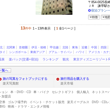
客
〒854-0025
さ
ＪＲ 諫早駅
ま
宿泊プラン
の
特徴
地
声
13
件中
1～13件表示
[
1
全1ページ ]
北
北関東
首都圏
伊豆・箱根
甲信越
北陸
東海
近畿
中国
四国
タイ
シンガポール
東南アジア
グアム・サイパン
ハワイ
アメリカ・カナ
温泉
楽パック(交通+宿泊)
ランキング
観光
東京ディズニーリゾート
一覧へ
旅の写真をフォトブックにする
旅行用品を購入する
楽天写真館
楽天市場
ション
本・DVD・CD
車・バイク
セレクトギフト
個人輸入
ネットスー
ト加盟店
空券
ゴルフ場予約
イベント・チケット販売
楽天イーグルス
DVD・CD
BIG
映画・ドラマ・エンタメ情報