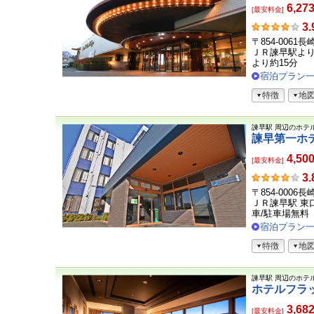
6,27
[最安料金]
お
3.
客
〒854-0061
さ
ＪＲ諫早駅よ
ま
より約15分
の
宿泊プラン
声
特徴
地
諫早駅
周辺のホテ
諫早第一ホ
4,50
[最安料金]
お
3.
客
〒854-0006
さ
ＪＲ諫早駅 東
ま
車/駐車場無料
の
宿泊プラン
声
特徴
地
諫早駅
周辺のホテ
ホテルフラ
3,68
[最安料金]