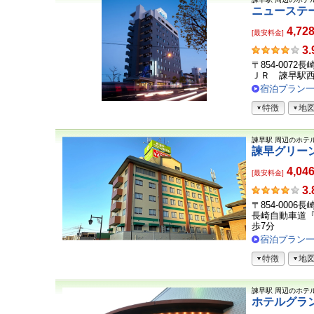
ニューステ
4,72
[最安料金]
お
3.
客
〒854-0072
さ
ＪＲ 諫早駅西
ま
宿泊プラン
の
特徴
地
声
諫早駅
周辺のホテ
諫早グリー
4,04
[最安料金]
お
3.
客
〒854-0006
さ
長崎自動車道『
ま
歩7分
の
宿泊プラン
声
特徴
地
諫早駅
周辺のホテ
ホテルグラ