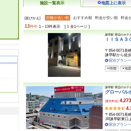
施設一覧表示
地図上に表示
距離が近い順
おすすめ順
料金が安い順
料金
[並びかえ]
13
件中
1～13件表示
[
1
全1ページ ]
諫早駅
周辺のホテ
ＩＩＳＡ３
〒854-0071
諫早駅から徒
宿泊プラン
特徴
地
諫早駅
周辺のホテ
グローバル
4,27
[最安料金]
お
4.
客
〒854-0071
さ
JR諫早駅東口
ま
宿泊プラン
の