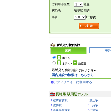
ご利用部屋数
部屋
宿泊地
諫早駅 周辺
半径
km以内
最近見た宿泊施設
国内
海外
ホテル
ホテル
+
航空券
最近見た宿泊施設はありません
国内施設の検索はこちらから
アフィリエイトに利用する
長崎県 駅周辺ホテル
肥前古賀駅
浦上駅
彼杵駅
千綿駅
清峰高校前駅
小浦駅