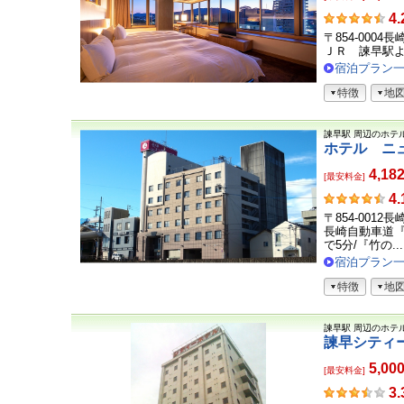
お
4.
客
〒854-0004
さ
ＪＲ 諫早駅
ま
宿泊プラン
の
特徴
地
声
諫早駅
周辺のホテ
ホテル ニ
4,18
[最安料金]
お
4.
客
〒854-0012
さ
長崎自動車道『
ま
で5分/『竹の...
の
宿泊プラン
声
特徴
地
諫早駅
周辺のホテ
諫早シティ
5,00
[最安料金]
お
3.