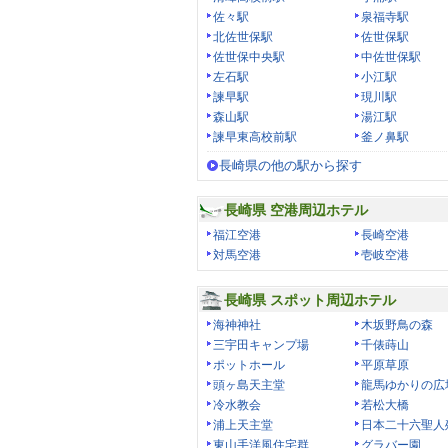
佐々駅
泉福寺駅
北佐世保駅
佐世保駅
佐世保中央駅
中佐世保駅
左石駅
小江駅
諫早駅
現川駅
森山駅
湯江駅
諫早東高校前駅
釜ノ鼻駅
長崎県の他の駅から探す
長崎県 空港周辺ホテル
福江空港
長崎空港
対馬空港
壱岐空港
長崎県 スポット周辺ホテル
海神神社
木坂野鳥の森
三宇田キャンプ場
千俵蒔山
ポットホール
平原草原
頭ヶ島天主堂
龍馬ゆかりの広
冷水教会
若松大橋
浦上天主堂
日本二十六聖人
東山手洋風住宅群
グラバー園