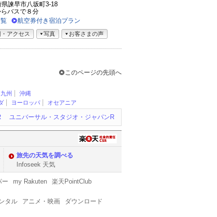
長崎県諫早市八坂町3-18
からバスで８分
一覧
航空券付き宿泊プラン
図・アクセス
写真
お客さまの声
このページの先頭へ
九州
沖縄
ダ
ヨーロッパ
オセアニア
R
ユニバーサル・スタジオ・ジャパンR
旅先の天気を調べる
Infoseek 天気
パー
my Rakuten
楽天PointClub
レンタル
アニメ・映画
ダウンロード