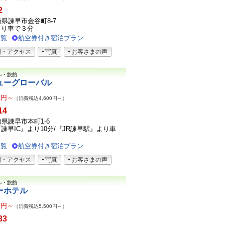
2
長崎県諫早市金谷町8-7
より車で３分
一覧
航空券付き宿泊プラン
図・アクセス
写真
お客さまの声
ル・旅館
ューグローバル
2
円～
（消費税込4,600円～）
14
長崎県諫早市本町1-6
諫早IC』より10分/『JR諫早駅』より車
一覧
航空券付き宿泊プラン
図・アクセス
写真
お客さまの声
ル・旅館
ーホテル
0
円～
（消費税込5,500円～）
33