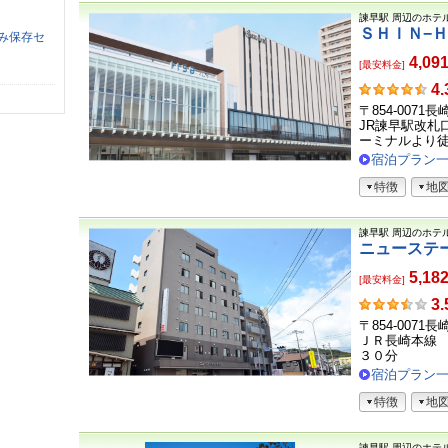
諫早駅
周辺のホテ
ＳＨＩＮ−
み保存セ
4,09
[最安料金]
お
4.
客
〒854-0071
さ
JR諫早駅改札
ま
ーミナルより徒歩
の
宿泊プラン
声
特徴
地
諫早駅
周辺のホテ
ニューステ
5,18
[最安料金]
お
3.
客
〒854-0071
さ
ＪＲ長崎本線
ま
３０分
の
宿泊プラン
声
特徴
地
諫早駅
周辺のホテ