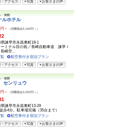
図・アクセス
写真
お客さまの声
ル・旅館
ナルホテル
7
円～
（消費税込5,100円～）
22
長崎県諫早市永昌東町18-1
ターミナル目の前／長崎自動車道 諫早Ｉ
崎空...
一覧
航空券付き宿泊プラン
図・アクセス
写真
お客さまの声
ル・旅館
ル センリュウ
8
円～
（消費税込3,000円～）
81
長崎県諫早市永昌東町13-29
徒歩4分。駐車場完備（35台まで）
一覧
航空券付き宿泊プラン
図・アクセス
写真
お客さまの声