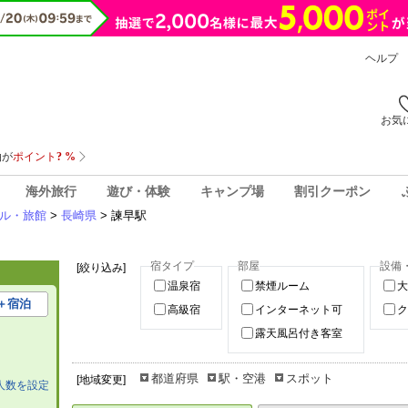
ヘルプ
お気
海外旅行
遊び・体験
キャンプ場
割引クーポン
ル・旅館
>
長崎県
> 諫早駅
宿タイプ
部屋
設備
[絞り込み]
温泉宿
禁煙ルーム
大
＋宿泊
高級宿
インターネット可
ク
露天風呂付き客室
都道府県
駅・空港
スポット
[地域変更]
人数を設定