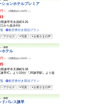
ーションホテルプレミア
8
円～
（消費税込5,200円～）
93
長崎県諫早市永昌町4-26
口から徒歩4分
一覧
航空券付き宿泊プラン
図・アクセス
写真
お客さまの声
ル・旅館
ンホテル
6
円～
（消費税込4,450円～）
85
長崎県諫早市天満町9-38
諫早IC』より10分/『JR諫早駅』より徒
一覧
航空券付き宿泊プラン
図・アクセス
写真
お客さまの声
ル・旅館
ンドパレス諫早