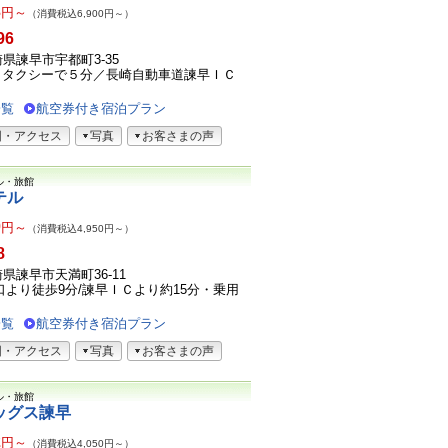
3
円～
（消費税込6,900円～）
96
長崎県諫早市宇都町3-35
りタクシーで５分／長崎自動車道諫早ＩＣ
一覧
航空券付き宿泊プラン
図・アクセス
写真
お客さまの声
ル・旅館
テル
0
円～
（消費税込4,950円～）
8
長崎県諫早市天満町36-11
口より徒歩9分/諫早ＩＣより約15分・乗用
一覧
航空券付き宿泊プラン
図・アクセス
写真
お客さまの声
ル・旅館
ッグス諫早
2
円～
（消費税込4,050円～）