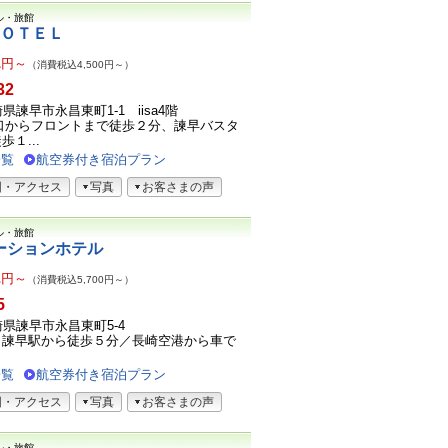
ル・旅館
ＨＯＴＥＬ
1
円～
（消費税込4,500円～）
32
長崎県諫早市永昌東町1-1 iisa4階
口からフロントまで徒歩２分、諫早バスタ
１...
一覧
航空券付き宿泊プラン
図・アクセス
写真
お客さまの声
ル・旅館
ーションホテル
2
円～
（消費税込5,700円～）
5
長崎県諫早市永昌東町5-4
 諫早駅から徒歩５分／長崎空港から車で
一覧
航空券付き宿泊プラン
図・アクセス
写真
お客さまの声
ル・旅館