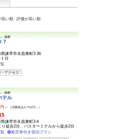
が高い順
評価が高い順
ル・旅館
０７
長崎県諫早市永昌東町3-36
歩１分
一覧
図・アクセス
ル・旅館
ホテル
3
円～
（消費税込4,700円～）
15
長崎県諫早市永昌東町3-4
より徒歩2分、バスターミナルから徒歩2分
一覧
航空券付き宿泊プラン