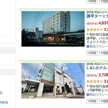
特徴
地
声
諫早駅
周辺のホテ
諫早ターミ
4,63
[最安料金]
お
3.
客
〒854-0071
さ
諫早駅、バス
ま
Ｃより１０分／長
の
宿泊プラン
声
特徴
地
諫早駅
周辺のホテ
L＆Lホテ
2,72
[最安料金]
お
3.
客
〒854-0071
さ
ＪR諫早駅より
場
ま
宿泊プラン
の
特徴
地
声
殉教地