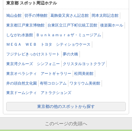
東京都 スポット周辺ホテル
鳩山会館
切手の博物館
葛飾柴又寅さん記念館
岡本太郎記念館
東京都江戸東京博物館
台東区立江戸下町伝統工芸館
後楽園ホール
しながわ水族館
Ｂｕｎｋａｍｕｒａザ・ミュージアム
ＭＥＧＡ ＷＥＢ トヨタ シティショウケース
フジテレビきっかけストリート
夢の大橋
東京湾クルーズ シンフォニー
クリスタルヨットクラブ
東京オペラシティ アートギャラリー
松岡美術館
井の頭自然文化園
有明コロシアム
ワタリウム美術館
東京ドームシティ アトラクションズ
東京都の他のスポットから探す
このページの先頭へ