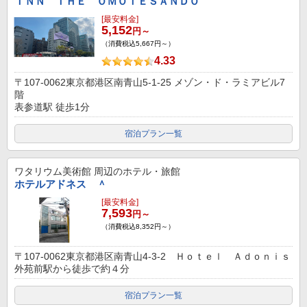
ＩＮＮ ＴＨＥ ＯＭＯＴＥＳＡＮＤＯ
[最安料金]
5,152
円～
（消費税込5,667円～）
4.33
〒107-0062東京都港区南青山5-1-25 メゾン・ド・ラミアビル7
階
表参道駅 徒歩1分
宿泊プラン一覧
ワタリウム美術館
周辺のホテル・旅館
ホテルアドネス ＾
[最安料金]
7,593
円～
（消費税込8,352円～）
〒107-0062東京都港区南青山4-3-2 Ｈｏｔｅｌ Ａｄｏｎｉｓ
外苑前駅から徒歩で約４分
宿泊プラン一覧