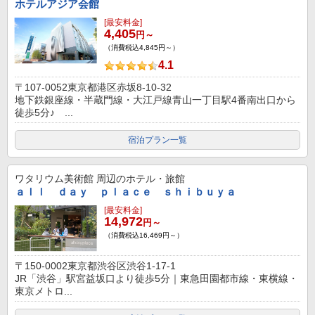
ホテルアジア会館
[最安料金]
4,405
円～
（消費税込4,845円～）
4.1
〒107-0052東京都港区赤坂8-10-32
地下鉄銀座線・半蔵門線・大江戸線青山一丁目駅4番南出口から
徒歩5分♪ ...
宿泊プラン一覧
ワタリウム美術館
周辺のホテル・旅館
ａｌｌ ｄａｙ ｐｌａｃｅ ｓｈｉｂｕｙａ
[最安料金]
14,972
円～
（消費税込16,469円～）
〒150-0002東京都渋谷区渋谷1-17-1
JR「渋谷」駅宮益坂口より徒歩5分｜東急田園都市線・東横線・
東京メトロ...