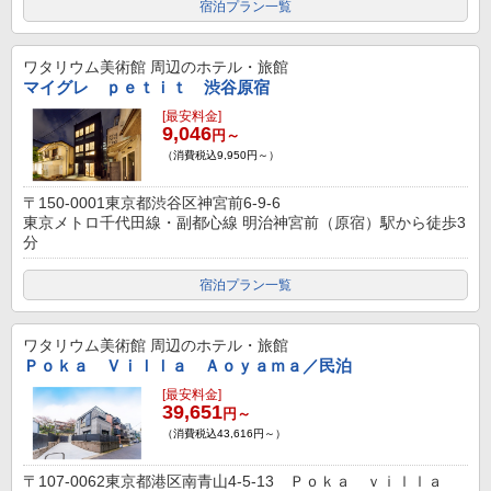
宿泊プラン一覧
ワタリウム美術館
周辺のホテル・旅館
マイグレ ｐｅｔｉｔ 渋谷原宿
[最安料金]
9,046
円～
（消費税込9,950円～）
〒150-0001東京都渋谷区神宮前6-9-6
東京メトロ千代田線・副都心線 明治神宮前（原宿）駅から徒歩3
分
宿泊プラン一覧
ワタリウム美術館
周辺のホテル・旅館
Ｐｏｋａ Ｖｉｌｌａ Ａｏｙａｍａ／民泊
[最安料金]
39,651
円～
（消費税込43,616円～）
〒107-0062東京都港区南青山4-5-13 Ｐｏｋａ ｖｉｌｌａ