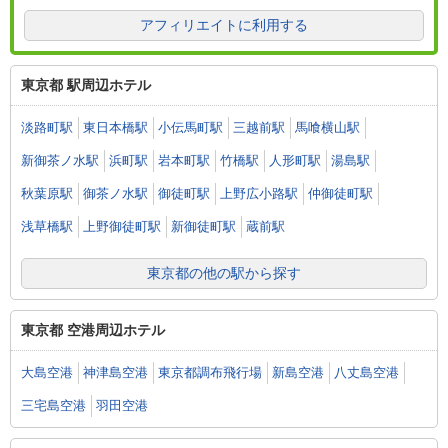
アフィリエイトに利用する
東京都 駅周辺ホテル
淡路町駅
東日本橋駅
小伝馬町駅
三越前駅
馬喰横山駅
新御茶ノ水駅
浜町駅
岩本町駅
竹橋駅
人形町駅
湯島駅
秋葉原駅
御茶ノ水駅
御徒町駅
上野広小路駅
仲御徒町駅
浅草橋駅
上野御徒町駅
新御徒町駅
蔵前駅
東京都の他の駅から探す
東京都 空港周辺ホテル
大島空港
神津島空港
東京都調布飛行場
新島空港
八丈島空港
三宅島空港
羽田空港