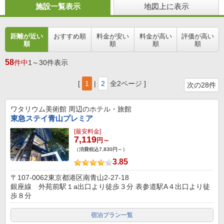
施設一覧表示
地図上に表示
距離が近い
おすすめ順
料金が安い
料金が高い
評価が高い
順
順
順
順
58
件中
1～30件表示
[
1
|
2
全2ページ ]
次の28件
ワタリウム美術館
周辺のホテル・旅館
東急ステイ青山プレミア
[最安料金]
7,119
円～
（消費税込7,830円～）
3.85
〒107-0062東京都港区南青山2-27-18
銀座線 外苑前駅１a出口より徒歩３分 表参道駅A４出口より徒
歩８分
宿泊プラン一覧