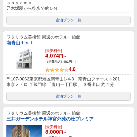
ａｏｙａｍａ
乃木坂駅から徒歩で約５分
宿泊プラン一覧
ワタリウム美術館
周辺のホテル・旅館
南青山１ｓｔ
[最安料金]
4,074
円～
（消費税込4,481円～）
4.0
〒107-0062東京都港区南青山1-4-3 南青山ファースト201
東京メトロ 半蔵門線 「青山一丁目駅」 ３番出口 約４分
宿泊プラン一覧
ワタリウム美術館
周辺のホテル・旅館
三井ガーデンホテル神宮外苑の杜プレミア
[最安料金]
8,000
円～