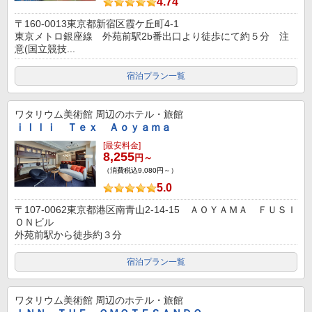
4.74
〒160-0013東京都新宿区霞ケ丘町4-1
東京メトロ銀座線 外苑前駅2b番出口より徒歩にて約５分 注
意(国立競技...
宿泊プラン一覧
ワタリウム美術館
周辺のホテル・旅館
ｉｌｌｉ Ｔｅｘ Ａｏｙａｍａ
[最安料金]
8,255
円～
（消費税込9,080円～）
5.0
〒107-0062東京都港区南青山2-14-15 ＡＯＹＡＭＡ ＦＵＳＩ
ＯＮビル
外苑前駅から徒歩約３分
宿泊プラン一覧
ワタリウム美術館
周辺のホテル・旅館