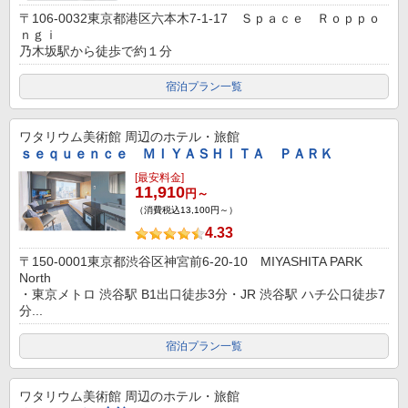
〒106-0032東京都港区六本木7-1-17 Ｓｐａｃｅ Ｒｏｐｐｏ
ｎｇｉ
乃木坂駅から徒歩で約１分
宿泊プラン一覧
ワタリウム美術館
周辺のホテル・旅館
ｓｅｑｕｅｎｃｅ ＭＩＹＡＳＨＩＴＡ ＰＡＲＫ
[最安料金]
11,910
円～
（消費税込13,100円～）
4.33
〒150-0001東京都渋谷区神宮前6-20-10 MIYASHITA PARK
North
・東京メトロ 渋谷駅 B1出口徒歩3分・JR 渋谷駅 ハチ公口徒歩7
分...
宿泊プラン一覧
ワタリウム美術館
周辺のホテル・旅館