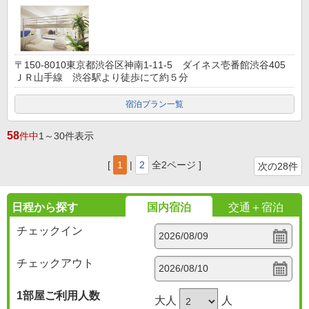
〒150-8010東京都渋谷区神南1-11-5 ダイネス壱番館渋谷405
ＪＲ山手線 渋谷駅より徒歩にて約５分
宿泊プラン一覧
58
件中
1～30件表示
[
1
|
2
全2ページ ]
次の28件
日程から探す
国内宿泊
交通＋宿泊
チェックイン
チェックアウト
1部屋
ご利用人数
大人
人