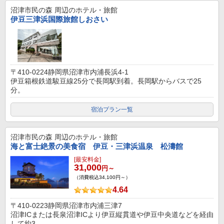
沼津市民の森
周辺のホテル・旅館
伊豆三津浜国際旅館しおさい
〒410-0224静岡県沼津市内浦長浜4-1
伊豆箱根鉄道駿豆線25分で長岡駅到着。長岡駅からバスで25
分。
宿泊プラン一覧
沼津市民の森
周辺のホテル・旅館
海と富士絶景の美食宿 伊豆・三津浜温泉 松濤館
[最安料金]
31,000
円～
（消費税込34,100円～）
4.64
〒410-0223静岡県沼津市内浦三津7
沼津ICまたは長泉沼津ICより伊豆縦貫道や伊豆中央道などを経由
して約3...