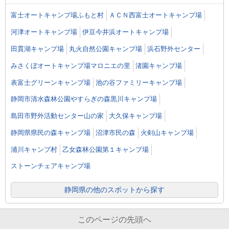
富士オートキャンプ場ふもと村
ＡＣＮ西富士オートキャンプ場
河津オートキャンプ場
伊豆今井浜オートキャンプ場
田貫湖キャンプ場
丸火自然公園キャンプ場
浜石野外センター
みさくぼオートキャンプ場マロニエの里
渚園キャンプ場
表富士グリーンキャンプ場
池の谷ファミリーキャンプ場
静岡市清水森林公園やすらぎの森黒川キャンプ場
島田市野外活動センター山の家
大久保キャンプ場
静岡県県民の森キャンプ場
沼津市民の森
火剣山キャンプ場
浦川キャンプ村
乙女森林公園第１キャンプ場
ストーンチェアキャンプ場
静岡県の他のスポットから探す
このページの先頭へ