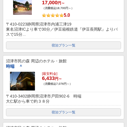
17,000
円～
（消費税込18,700円～）
5.0
〒410-0223静岡県沼津市内浦三津19
東名沼津ICより車で30分／伊豆箱根鉄道『伊豆長岡駅』よりバ
スで15分...
宿泊プラン一覧
沼津市民の森
周辺のホテル・旅館
時端 ＾
[最安料金]
6,433
円～
（消費税込7,076円～）
〒410-3402静岡県沼津市戸田902-6 時端
大仁駅から車で約３８分
宿泊プラン一覧