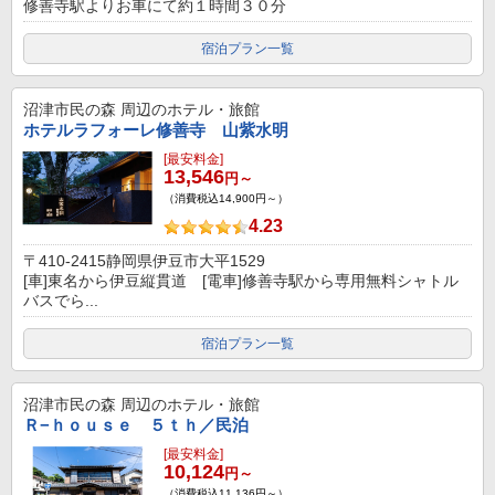
修善寺駅よりお車にて約１時間３０分
宿泊プラン一覧
沼津市民の森
周辺のホテル・旅館
ホテルラフォーレ修善寺 山紫水明
[最安料金]
13,546
円～
（消費税込14,900円～）
4.23
〒410-2415静岡県伊豆市大平1529
[車]東名から伊豆縦貫道 [電車]修善寺駅から専用無料シャトル
バスでら...
宿泊プラン一覧
沼津市民の森
周辺のホテル・旅館
Ｒ−ｈｏｕｓｅ ５ｔｈ／民泊
[最安料金]
10,124
円～
（消費税込11,136円～）