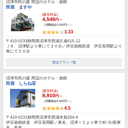
沼津市民の森
周辺のホテル・旅館
民宿 ますや
[最安料金]
4,546
円～
（消費税込5,000円～）
3.33
〒410-0233静岡県沼津市西浦久連615-12
ＪＲ 沼津駅より車にて３０分／伊豆箱根鉄道 伊豆長岡駅より
車にて２０分
宿泊プラン一覧
沼津市民の森
周辺のホテル・旅館
民宿 しらね荘
[最安料金]
8,910
円～
（消費税込9,800円～）
4.5
〒410-0231静岡県沼津市西浦木負204-4
伊豆箱根鉄道 伊豆長岡駅／東名、沼津ＩＣより車で40 分/新東
名、長泉...