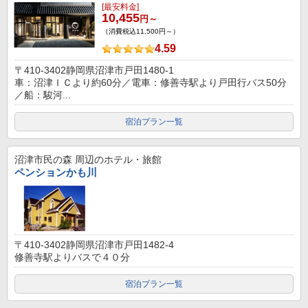
[最安料金]
10,455
円～
（消費税込11,500円～）
4.59
〒410-3402静岡県沼津市戸田1480-1
車：沼津ＩＣより約60分／電車：修善寺駅より戸田行バス50分
／船：駿河...
宿泊プラン一覧
沼津市民の森
周辺のホテル・旅館
ペンションかも川
〒410-3402静岡県沼津市戸田1482-4
修善寺駅よりバスで４０分
宿泊プラン一覧