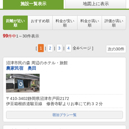
施設一覧表示
地図上に表示
距離が近い
おすすめ順
料金が安い
料金が高い
評価が高い
順
順
順
順
99
件中
1～30件表示
[
1
|
2
|
3
|
4
全4ページ ]
次の30件
沼津市民の森
周辺のホテル・旅館
農家民宿 奥田
〒410-3402静岡県沼津市戸田2172
伊豆箱根鉄道駿豆線 修善寺駅よりお車にて約３２分
宿泊プラン一覧