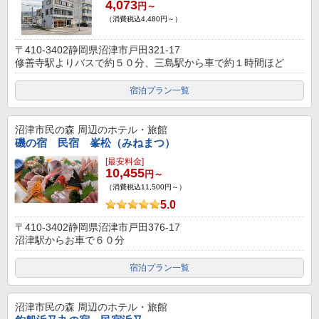
4,073
円～
（消費税込4,480円～）
〒410-3402静岡県沼津市戸田321-17
修善寺駅よりバスで約５０分、三島駅から車で約１時間ほど
宿泊プラン一覧
沼津市民の森
周辺のホテル・旅館
磯の宿 民宿 峯松（みねまつ）
[最安料金]
10,455
円～
（消費税込11,500円～）
5.0
〒410-3402静岡県沼津市戸田376-17
沼津駅からお車で６０分
宿泊プラン一覧
沼津市民の森
周辺のホテル・旅館