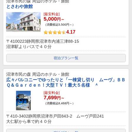
沼津市民の森
周辺のホテル・旅館
とさわや旅館
[最安料金]
5,000
円～
（消費税込5,500円～）
4.17
〒4100223静岡県沼津市内浦三津88-15
沼津駅よりバスで４０分
宿泊プラン一覧
沼津市民の森
周辺のホテル・旅館
広々バルコニーでゆったりと「一棟貸し切り ムーヴ」ＢＢ
Ｑ＆Ｇａｒｄｅｎ！大型ＴＶ！最大５名様 ＾
[最安料金]
7,699
円～
（消費税込8,468円～）
〒410-3402静岡県沼津市戸田843-2 ムーヴ戸田241
大仁駅から車で約４０分