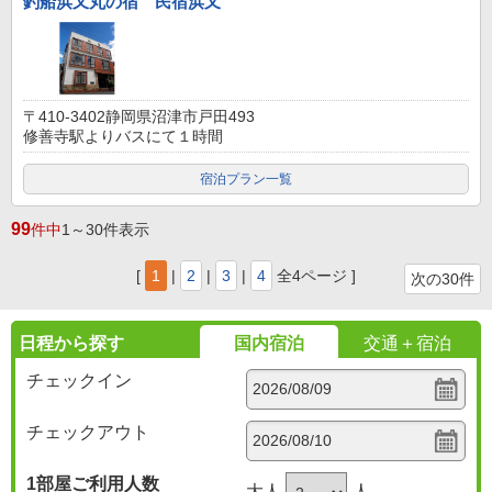
釣船浜又丸の宿 民宿浜又
〒410-3402静岡県沼津市戸田493
修善寺駅よりバスにて１時間
宿泊プラン一覧
99
件中
1～30件表示
[
1
|
2
|
3
|
4
全4ページ ]
次の30件
日程から探す
国内宿泊
交通＋宿泊
チェックイン
チェックアウト
1部屋
ご利用人数
大人
人