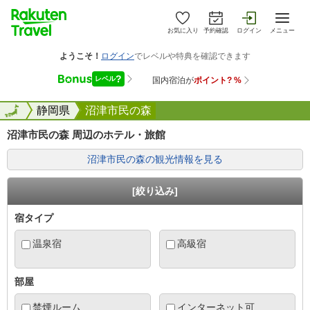
お気に入り
予約確認
ログイン
メニュー
全国
全国
静岡県
沼津市民の森
沼津市民の森 周辺のホテル・旅館
沼津市民の森の観光情報を見る
[絞り込み]
宿タイプ
温泉宿
高級宿
部屋
禁煙ルーム
インターネット可