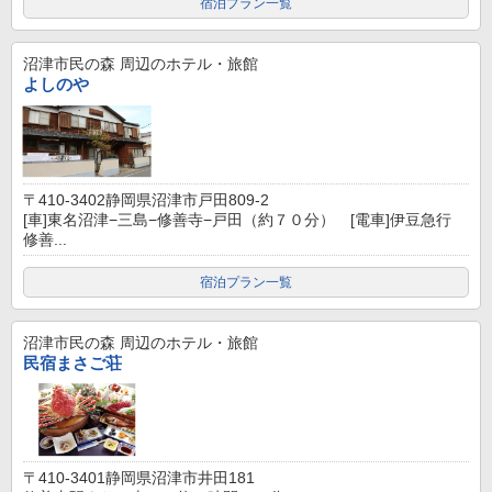
宿泊プラン一覧
沼津市民の森
周辺のホテル・旅館
よしのや
〒410-3402静岡県沼津市戸田809-2
[車]東名沼津−三島−修善寺−戸田（約７０分） [電車]伊豆急行
修善...
宿泊プラン一覧
沼津市民の森
周辺のホテル・旅館
民宿まさご荘
〒410-3401静岡県沼津市井田181