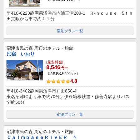
〒410-0223静岡県沼津市内浦三津209-1 Ｒ-ｈｏｕｓｅ 5ｔｈ
田京駅から車で約１１分
宿泊プラン一覧
沼津市民の森
周辺のホテル・旅館
民宿 いおり
[最安料金]
8,546
円～
（消費税込9,400円～）
4.8
〒410-3402静岡県沼津市戸田850-4
東名沼津ICより車で約70分／伊豆箱根鉄道・修善寺駅よりバス
で約50分
宿泊プラン一覧
沼津市民の森
周辺のホテル・旅館
ＣａｌｍｂａｓｅＲＩＶＥＲ ＾