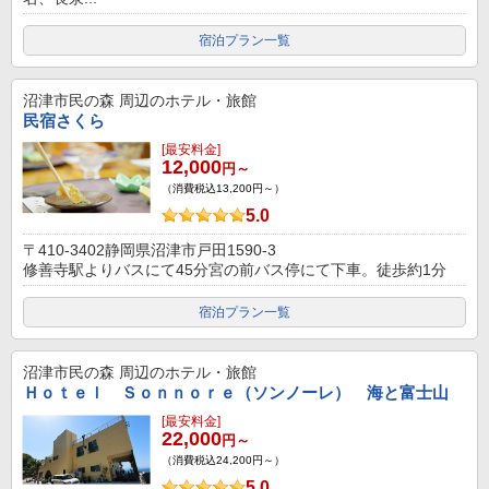
宿泊プラン一覧
沼津市民の森
周辺のホテル・旅館
民宿さくら
[最安料金]
12,000
円～
（消費税込13,200円～）
5.0
〒410-3402静岡県沼津市戸田1590-3
修善寺駅よりバスにて45分宮の前バス停にて下車。徒歩約1分
宿泊プラン一覧
沼津市民の森
周辺のホテル・旅館
Ｈｏｔｅｌ Ｓｏｎｎｏｒｅ（ソンノーレ） 海と富士山
[最安料金]
22,000
円～
（消費税込24,200円～）
5.0