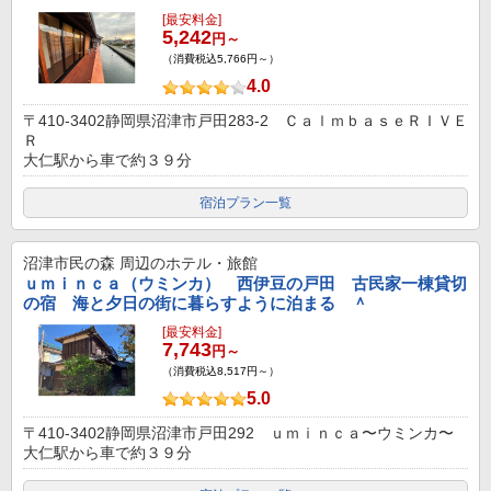
[最安料金]
5,242
円～
（消費税込5,766円～）
4.0
〒410-3402静岡県沼津市戸田283-2 ＣａｌｍｂａｓｅＲＩＶＥ
Ｒ
大仁駅から車で約３９分
宿泊プラン一覧
沼津市民の森
周辺のホテル・旅館
ｕｍｉｎｃａ（ウミンカ） 西伊豆の戸田 古民家一棟貸切
の宿 海と夕日の街に暮らすように泊まる ＾
[最安料金]
7,743
円～
（消費税込8,517円～）
5.0
〒410-3402静岡県沼津市戸田292 ｕｍｉｎｃａ〜ウミンカ〜
大仁駅から車で約３９分