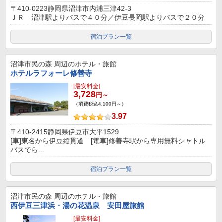
〒410-0223静岡県沼津市内浦三津42-3
ＪＲ 沼津駅よりバスで４０分／伊豆長岡駅よりバスで２０分
宿泊プラン一覧
沼津市民の森
周辺のホテル・旅館
ホテルラフォーレ修善寺
[最安料金]
3,728
円～
（消費税込4,100円～）
3.97
〒410-2415静岡県伊豆市大平1529
[車]東名から伊豆縦貫道 [電車]修善寺駅から専用無料シャトル
バスでら...
宿泊プラン一覧
沼津市民の森
周辺のホテル・旅館
西伊豆三津浜・湯の花温泉 安田屋旅館
[最安料金]