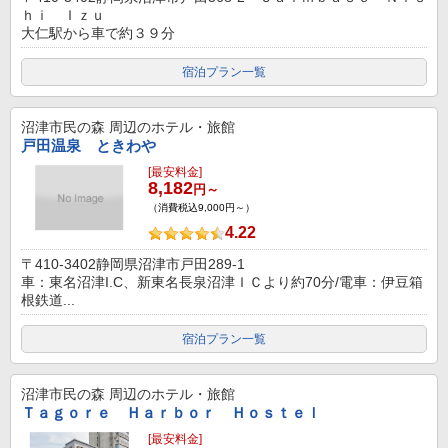
ｈｉ Ｉｚｕ
大仁駅から車で約３９分
宿泊プラン一覧
沼津市民の森
周辺のホテル・旅館
戸田温泉 ときわや
[最安料金]
8,182
円～
（消費税込9,000円～）
4.22
〒410-3402静岡県沼津市戸田289-1
車：東名沼津I.C、新東名長泉沼津ＩＣより約70分/電車：伊豆箱
根鉄道...
宿泊プラン一覧
沼津市民の森
周辺のホテル・旅館
Ｔａｇｏｒｅ Ｈａｒｂｏｒ Ｈｏｓｔｅｌ
[最安料金]