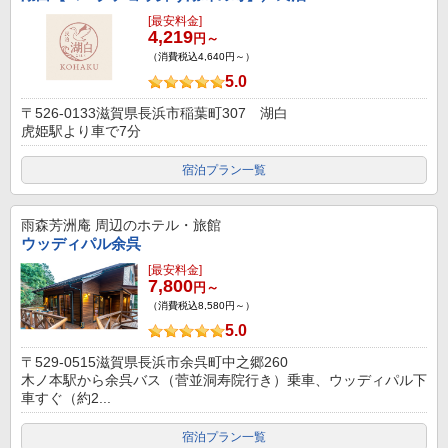
[最安料金]
4,219
円～
（消費税込4,640円～）
5.0
〒526-0133滋賀県長浜市稲葉町307 湖白
虎姫駅より車で7分
宿泊プラン一覧
雨森芳洲庵
周辺のホテル・旅館
ウッディパル余呉
[最安料金]
7,800
円～
（消費税込8,580円～）
5.0
〒529-0515滋賀県長浜市余呉町中之郷260
木ノ本駅から余呉バス（菅並洞寿院行き）乗車、ウッディパル下
車すぐ（約2...
宿泊プラン一覧