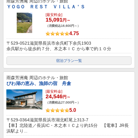
雨森芳洲庵
周辺のホテル・旅館
ＹＯＧＯ ＲＥＳＴ ＶＩＬＬＡ＇Ｓ
[最安料金]
15,091
円～
（消費税込16,600円～）
4.75
〒529-0521滋賀県長浜市余呉町下余呉1903
余呉駅から徒歩約７分、木之本ＩＣ から車で約１０分
宿泊プラン一覧
雨森芳洲庵
周辺のホテル・旅館
びわ湖の恵み、漁師の宿 舟倉
[最安料金]
24,546
円～
（消費税込27,000円～）
5.0
〒529-0364滋賀県長浜市湖北町尾上313-7
【車】北陸道／長浜IC・木之本ＩＣより約15分 【電車】JR長
浜駅より...