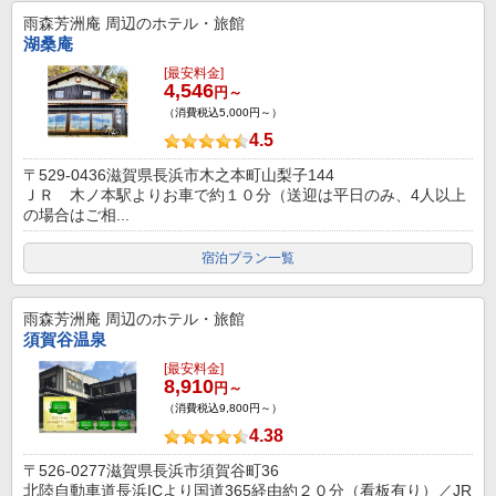
雨森芳洲庵
周辺のホテル・旅館
湖桑庵
[最安料金]
4,546
円～
（消費税込5,000円～）
4.5
〒529-0436滋賀県長浜市木之本町山梨子144
ＪＲ 木ノ本駅よりお車で約１０分（送迎は平日のみ、4人以上
の場合はご相...
宿泊プラン一覧
雨森芳洲庵
周辺のホテル・旅館
須賀谷温泉
[最安料金]
8,910
円～
（消費税込9,800円～）
4.38
〒526-0277滋賀県長浜市須賀谷町36
北陸自動車道長浜ICより国道365経由約２０分（看板有り）／JR