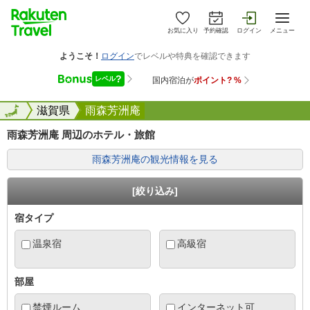
お気に入り
予約確認
ログイン
メニュー
全国
全国
滋賀県
雨森芳洲庵
雨森芳洲庵 周辺のホテル・旅館
雨森芳洲庵の観光情報を見る
[絞り込み]
宿タイプ
温泉宿
高級宿
部屋
禁煙ルーム
インターネット可