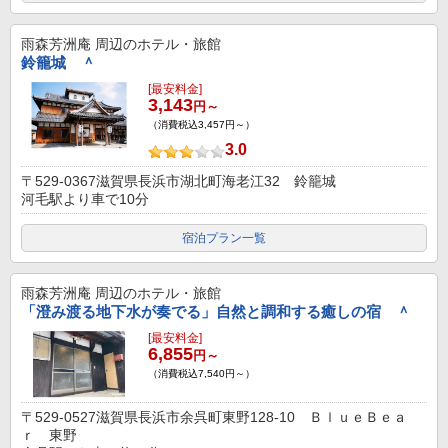
雨森芳洲庵
周辺のホテル・旅館
鈴籠城 ＾
[最安料金]
3,143
円～
（消費税込3,457円～）
3.0
〒529-0367滋賀県長浜市湖北町海老江32 鈴籠城
河毛駅より車で10分
宿泊プラン一覧
雨森芳洲庵
周辺のホテル・旅館
「澄み渡る地下水が奏でる」自然と調和する癒しの宿 ＾
[最安料金]
6,855
円～
（消費税込7,540円～）
〒529-0527滋賀県長浜市余呉町東野128-10 ＢｌｕｅＢｅａ
ｒ 東野