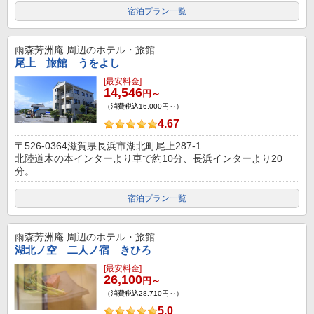
宿泊プラン一覧
雨森芳洲庵
周辺のホテル・旅館
尾上 旅館 うをよし
[最安料金]
14,546
円～
（消費税込16,000円～）
4.67
〒526-0364滋賀県長浜市湖北町尾上287-1
北陸道木の本インターより車で約10分、長浜インターより20
分。
宿泊プラン一覧
雨森芳洲庵
周辺のホテル・旅館
湖北ノ空 二人ノ宿 きひろ
[最安料金]
26,100
円～
（消費税込28,710円～）
5.0