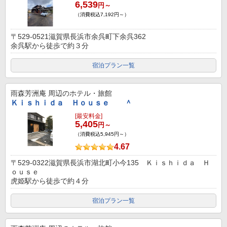
6,539
円～
（消費税込7,192円～）
〒529-0521滋賀県長浜市余呉町下余呉362
余呉駅から徒歩で約３分
宿泊プラン一覧
雨森芳洲庵
周辺のホテル・旅館
Ｋｉｓｈｉｄａ Ｈｏｕｓｅ ＾
[最安料金]
5,405
円～
（消費税込5,945円～）
4.67
〒529-0322滋賀県長浜市湖北町小今135 Ｋｉｓｈｉｄａ Ｈ
ｏｕｓｅ
虎姫駅から徒歩で約４分
宿泊プラン一覧