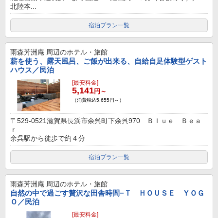
北陸本...
宿泊プラン一覧
雨森芳洲庵
周辺のホテル・旅館
薪を使う、露天風呂、ご飯が出来る、自給自足体験型ゲスト
ハウス／民泊
[最安料金]
5,141
円～
（消費税込5,655円～）
〒529-0521滋賀県長浜市余呉町下余呉970 Ｂｌｕｅ Ｂｅａ
ｒ
余呉駅から徒歩で約４分
宿泊プラン一覧
雨森芳洲庵
周辺のホテル・旅館
自然の中で過ごす贅沢な田舎時間−Ｔ ＨＯＵＳＥ ＹＯＧ
Ｏ／民泊
[最安料金]