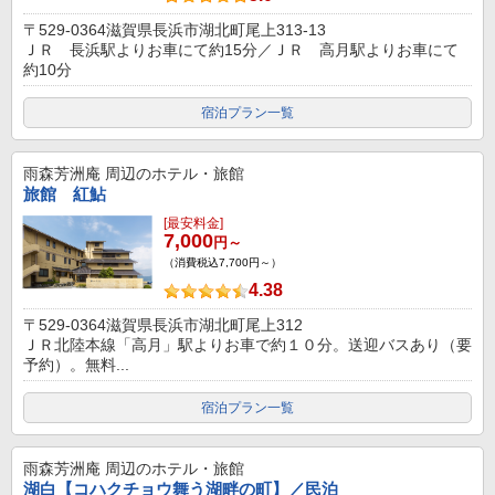
〒529-0364滋賀県長浜市湖北町尾上313-13
ＪＲ 長浜駅よりお車にて約15分／ＪＲ 高月駅よりお車にて
約10分
宿泊プラン一覧
雨森芳洲庵
周辺のホテル・旅館
旅館 紅鮎
[最安料金]
7,000
円～
（消費税込7,700円～）
4.38
〒529-0364滋賀県長浜市湖北町尾上312
ＪＲ北陸本線「高月」駅よりお車で約１０分。送迎バスあり（要
予約）。無料...
宿泊プラン一覧
雨森芳洲庵
周辺のホテル・旅館
湖白【コハクチョウ舞う湖畔の町】／民泊