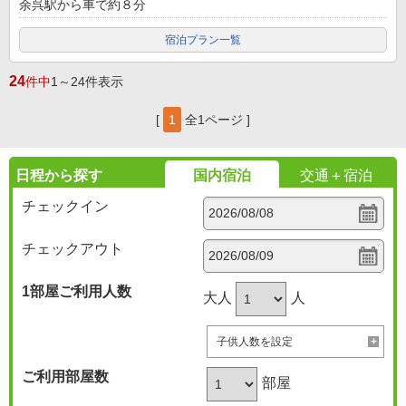
余呉駅から車で約８分
宿泊プラン一覧
24
件中
1～24件表示
[
1
全1ページ ]
日程から探す
国内宿泊
交通＋宿泊
チェックイン
チェックアウト
1部屋
ご利用人数
大人
人
子供人数を設定
ご利用部屋数
部屋