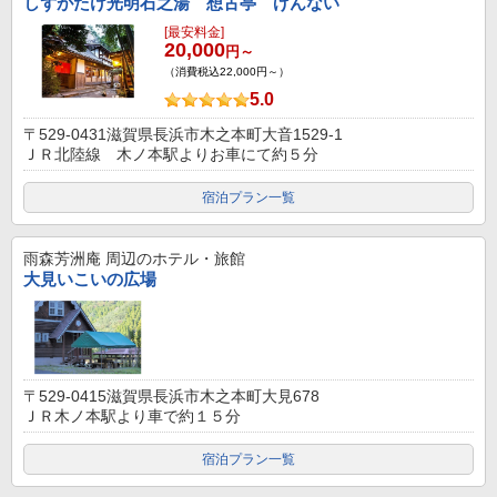
しずがたけ光明石之湯 想古亭 げんない
[最安料金]
20,000
円～
（消費税込22,000円～）
5.0
〒529-0431滋賀県長浜市木之本町大音1529-1
ＪＲ北陸線 木ノ本駅よりお車にて約５分
宿泊プラン一覧
雨森芳洲庵
周辺のホテル・旅館
大見いこいの広場
〒529-0415滋賀県長浜市木之本町大見678
ＪＲ木ノ本駅より車で約１５分
宿泊プラン一覧