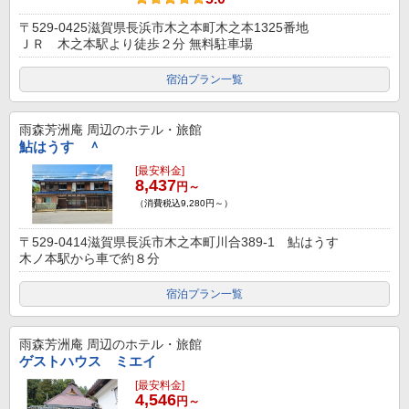
〒529-0425滋賀県長浜市木之本町木之本1325番地
ＪＲ 木之本駅より徒歩２分 無料駐車場
宿泊プラン一覧
雨森芳洲庵
周辺のホテル・旅館
鮎はうす ＾
[最安料金]
8,437
円～
（消費税込9,280円～）
〒529-0414滋賀県長浜市木之本町川合389-1 鮎はうす
木ノ本駅から車で約８分
宿泊プラン一覧
雨森芳洲庵
周辺のホテル・旅館
ゲストハウス ミエイ
[最安料金]
4,546
円～