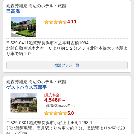
雨森芳洲庵
周辺のホテル・旅館
己高庵
4.11
〒529-0411滋賀県長浜市木之本町古橋1094
北陸自動車道木之本ＩＣより約１２分／ＪＲ北陸本線木ノ本駅よ
り車で約１０...
宿泊プラン一覧
雨森芳洲庵
周辺のホテル・旅館
ゲストハウス五郎平
[最安料金]
4,546
円～
（消費税込5,000円～）
5.0
〒529-0301滋賀県長浜市小谷上山田町1298-1
JR北陸河毛駅、高月駅よりお車で約７分、長浜駅よりお車で20
分、小谷城...