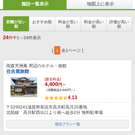
施設一覧表示
地図上に表示
距離が近い
おすすめ順
料金が安い
料金が高い
評価が高い
順
順
順
順
24
件中
1～24件表示
[
1
全1ページ ]
雨森芳洲庵
周辺のホテル・旅館
住吉屋旅館
[最安料金]
4,400
円～
（消費税込4,840円～）
4.13
〒5290241滋賀県長浜市高月町高月25番地
北陸線 高月駅西出口より南へ徒歩2分 無料駐車場
宿泊プラン一覧