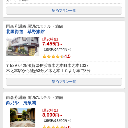
宿泊プラン一覧
雨森芳洲庵
周辺のホテル・旅館
北国街道 草野旅館
[最安料金]
7,455
円～
（消費税込8,200円～）
4.5
〒529-0425滋賀県長浜市木之本町木之本1337
木之本駅から徒歩3分／木之本ＩＣより車で3分
宿泊プラン一覧
雨森芳洲庵
周辺のホテル・旅館
鈴乃や 清泉閣
[最安料金]
8,000
円～
（消費税込8,800円～）
5.0