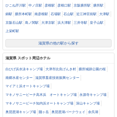
ひこね芹川駅
中ノ庄駅
彦根駅
彦根口駅
京阪膳所駅
膳所駅
錦駅
膳所本町駅
南彦根駅
石場駅
石山駅
近江神宮前駅
大津駅
京阪石山駅
島ノ関駅
大津京駅
浜大津駅
三井寺駅
皇子山駅
上栄町駅
滋賀県の他の駅から探す
滋賀県 スポット周辺ホテル
白ひげ浜水泳キャンプ場
大津市比良げんき村
膳所城跡公園の桜
南郷水産センター
滋賀県畜産技術振興センター
マイアミ浜オートキャンプ場
マキノサニービーチ高木浜 オートキャンプ場
永源寺キャンプ場
マキノサニービーチ知内浜オートキャンプ場
深山キャンプ場
奥琵琶湖キャンプ場
賤ヶ岳
奥琵琶湖パークウェイ
余呉湖