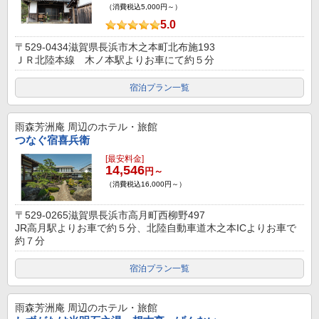
（消費税込5,000円～）
5.0
〒529-0434滋賀県長浜市木之本町北布施193
ＪＲ北陸本線 木ノ本駅よりお車にて約５分
宿泊プラン一覧
雨森芳洲庵
周辺のホテル・旅館
つなぐ宿喜兵衛
[最安料金]
14,546
円～
（消費税込16,000円～）
〒529-0265滋賀県長浜市高月町西柳野497
JR高月駅よりお車で約５分、北陸自動車道木之本ICよりお車で
約７分
宿泊プラン一覧
雨森芳洲庵
周辺のホテル・旅館