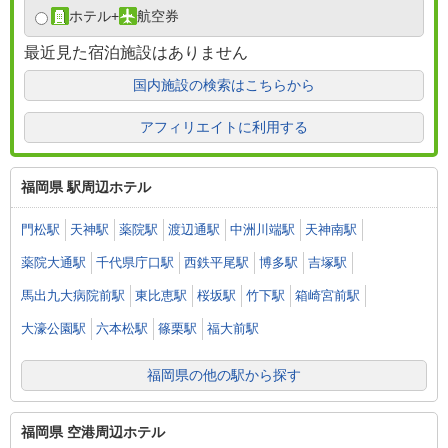
ホテル
+
航空券
最近見た宿泊施設はありません
国内施設の検索はこちらから
アフィリエイトに利用する
福岡県 駅周辺ホテル
門松駅
天神駅
薬院駅
渡辺通駅
中洲川端駅
天神南駅
薬院大通駅
千代県庁口駅
西鉄平尾駅
博多駅
吉塚駅
馬出九大病院前駅
東比恵駅
桜坂駅
竹下駅
箱崎宮前駅
大濠公園駅
六本松駅
篠栗駅
福大前駅
福岡県の他の駅から探す
福岡県 空港周辺ホテル