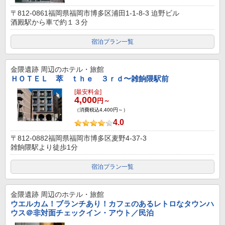
〒812-0861福岡県福岡市博多区浦田1-1-8-3 迫野ビル
酒殿駅から車で約１３分
宿泊プラン一覧
金隈遺跡
周辺のホテル・旅館
ＨＯＴＥＬ 萃 ｔｈｅ ３ｒｄ〜雑餉隈駅前
[最安料金]
4,000
円～
（消費税込4,400円～）
4.0
〒812-0882福岡県福岡市博多区麦野4-37-3
雑餉隈駅より徒歩1分
宿泊プラン一覧
金隈遺跡
周辺のホテル・旅館
ウエルカム！ブランチあり！カフェのあるレトロなタウンハ
ウス＠非対面チェックイン・アウト／民泊