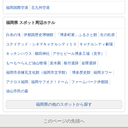
福岡国際空港
北九州空港
福岡県 スポット周辺ホテル
白糸の滝
伊都国歴史博物館
「博多町家」ふるさと館
生の松原
ユナイテッド・シネマキャナルシティ１３
キャナルシティ劇場
キッチンハウス
櫛田神社
アサヒビール博多工場（見学）
も〜も〜らんど油山牧場
楽水園
板付遺跡
金隈遺跡
福岡市赤煉瓦文化館（福岡市文学館）
博多歴史館
福岡タワー
アクロス福岡
福岡ヤフオク！ドーム
ファームパーク伊都国
油山市民の森
福岡県の他のスポットから探す
このページの先頭へ