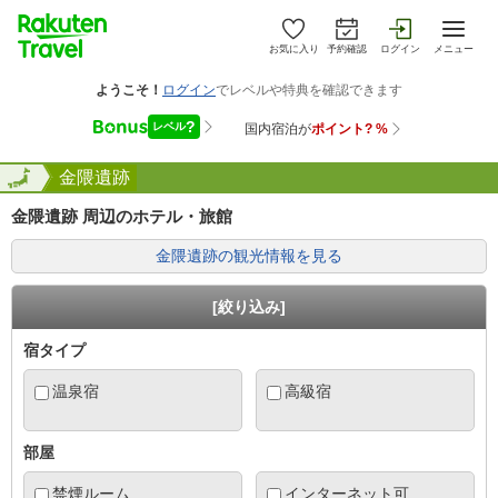
お気に入り
予約確認
ログイン
メニュー
岡県
全国
金隈遺跡
金隈遺跡 周辺のホテル・旅館
金隈遺跡の観光情報を見る
[絞り込み]
宿タイプ
温泉宿
高級宿
部屋
禁煙ルーム
インターネット可