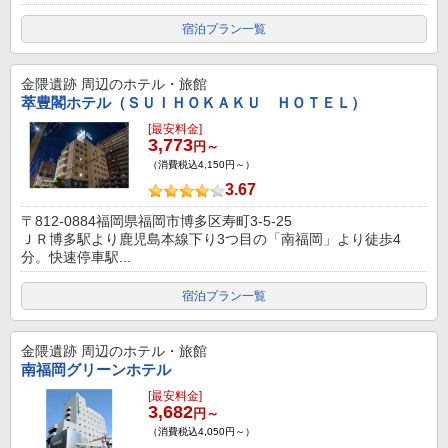
宿泊プラン一覧
金隈遺跡
周辺のホテル・旅館
萃豊閣ホテル（ＳＵＩＨＯＫＡＫＵ ＨＯＴＥＬ）
[最安料金]
3,773
円～
（消費税込4,150円～）
3.67
〒812-0884福岡県福岡市博多区寿町3-5-25
ＪＲ博多駅より鹿児島本線下り3つ目の「南福岡」より徒歩4
分。快速停車駅...
宿泊プラン一覧
金隈遺跡
周辺のホテル・旅館
南福岡グリーンホテル
[最安料金]
3,682
円～
（消費税込4,050円～）