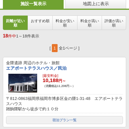
施設一覧表示
地図上に表示
距離が近い
おすすめ順
料金が安い
料金が高い
評価が高い
順
順
順
順
18
件中
1～18件表示
[
1
全1ページ ]
金隈遺跡
周辺のホテル・旅館
エアポートテラスハウス／民泊
[最安料金]
10,188
円～
（消費税込11,206円～）
〒812-0863福岡県福岡市博多区金の隈1-31-48 エアポートテラ
スハウス
雑餉隈駅から徒歩で約１０分
宿泊プラン一覧