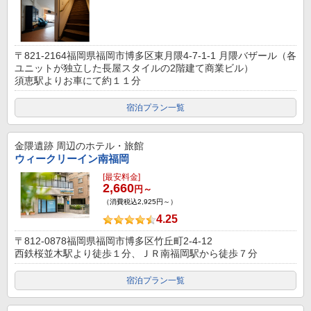
〒821-2164福岡県福岡市博多区東月隈4-7-1-1 月隈バザール（各
ユニットが独立した長屋スタイルの2階建て商業ビル）
須恵駅よりお車にて約１１分
宿泊プラン一覧
金隈遺跡
周辺のホテル・旅館
ウィークリーイン南福岡
[最安料金]
2,660
円～
（消費税込2,925円～）
4.25
〒812-0878福岡県福岡市博多区竹丘町2-4-12
西鉄桜並木駅より徒歩１分、ＪＲ南福岡駅から徒歩７分
宿泊プラン一覧