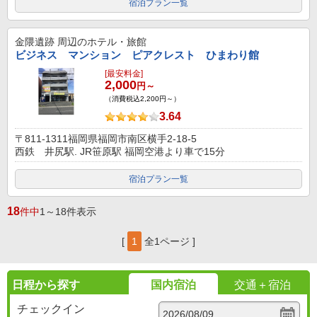
宿泊プラン一覧
金隈遺跡
周辺のホテル・旅館
ビジネス マンション ピアクレスト ひまわり館
[最安料金]
2,000
円～
（消費税込2,200円～）
3.64
〒811-1311福岡県福岡市南区横手2-18-5
西鉄 井尻駅. JR笹原駅 福岡空港より車で15分
宿泊プラン一覧
18
件中
1～18件表示
[
1
全1ページ ]
日程から探す
国内宿泊
交通＋宿泊
チェックイン