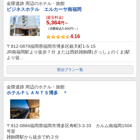
金隈遺跡
周辺のホテル・旅館
ビジネスホテル エルカーサ南福岡
[最安料金]
5,364
円～
（消費税込5,900円～）
4.16
〒812-0879福岡県福岡市博多区銀天町1-5-15
JR南福岡駅より徒歩７分 または西鉄雑餉隈(ざっしょのくま)駅
より徒...
宿泊プラン一覧
金隈遺跡
周辺のホテル・旅館
ホテルＰＬＡＮＴＳ博多 ＾
〒812-0884福岡県福岡市博多区寿町3-3-33 カルム南福岡1504
号室
雑餉隈駅から徒歩で約２分