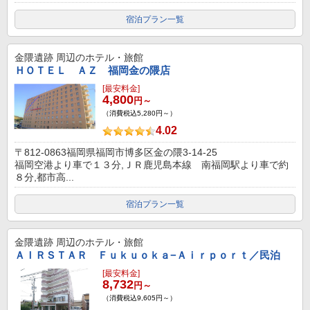
宿泊プラン一覧
金隈遺跡
周辺のホテル・旅館
ＨＯＴＥＬ ＡＺ 福岡金の隈店
[最安料金]
4,800
円～
（消費税込5,280円～）
4.02
〒812-0863福岡県福岡市博多区金の隈3-14-25
福岡空港より車で１３分,ＪＲ鹿児島本線 南福岡駅より車で約
８分,都市高...
宿泊プラン一覧
金隈遺跡
周辺のホテル・旅館
ＡＩＲＳＴＡＲ Ｆｕｋｕｏｋａ−Ａｉｒｐｏｒｔ／民泊
[最安料金]
8,732
円～
（消費税込9,605円～）