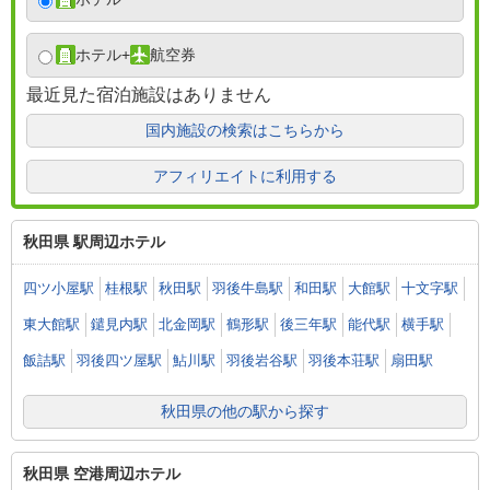
ホテル
+
航空券
最近見た宿泊施設はありません
国内施設の検索はこちらから
アフィリエイトに利用する
秋田県 駅周辺ホテル
四ツ小屋駅
桂根駅
秋田駅
羽後牛島駅
和田駅
大館駅
十文字駅
東大館駅
鑓見内駅
北金岡駅
鶴形駅
後三年駅
能代駅
横手駅
飯詰駅
羽後四ツ屋駅
鮎川駅
羽後岩谷駅
羽後本荘駅
扇田駅
秋田県の他の駅から探す
秋田県 空港周辺ホテル