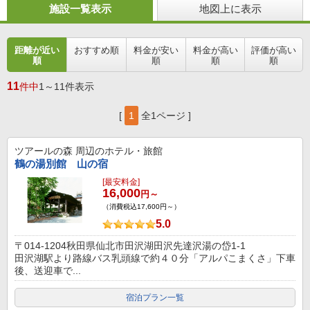
施設一覧表示
地図上に表示
距離が近い
おすすめ順
料金が安い
料金が高い
評価が高い
順
順
順
順
11
件中
1～11件表示
[
1
全1ページ ]
ツアールの森
周辺のホテル・旅館
鶴の湯別館 山の宿
[最安料金]
16,000
円～
（消費税込17,600円～）
5.0
〒014-1204秋田県仙北市田沢湖田沢先達沢湯の岱1-1
田沢湖駅より路線バス乳頭線で約４０分「アルパこまくさ」下車
後、送迎車で...
宿泊プラン一覧