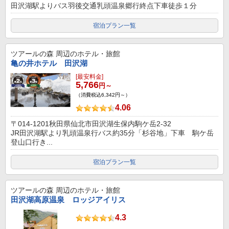
田沢湖駅よりバス羽後交通乳頭温泉郷行終点下車徒歩１分
宿泊プラン一覧
ツアールの森
周辺のホテル・旅館
亀の井ホテル 田沢湖
[最安料金]
5,766
円～
（消費税込6,342円～）
4.06
〒014-1201秋田県仙北市田沢湖生保内駒ケ岳2-32
JR田沢湖駅より乳頭温泉行バス約35分「杉谷地」下車 駒ケ岳
登山口行き...
宿泊プラン一覧
ツアールの森
周辺のホテル・旅館
田沢湖高原温泉 ロッジアイリス
4.3