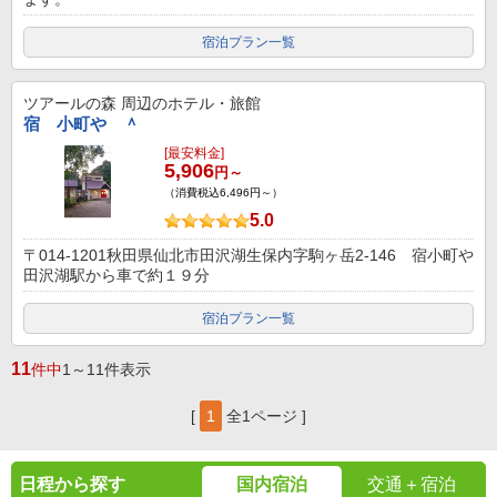
宿泊プラン一覧
ツアールの森
周辺のホテル・旅館
宿 小町や ＾
[最安料金]
5,906
円～
（消費税込6,496円～）
5.0
〒014-1201秋田県仙北市田沢湖生保内字駒ヶ岳2-146 宿小町や
田沢湖駅から車で約１９分
宿泊プラン一覧
11
件中
1～11件表示
[
1
全1ページ ]
日程から探す
国内宿泊
交通＋宿泊