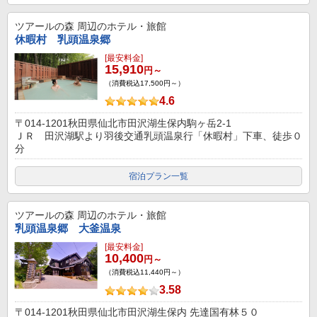
ツアールの森
周辺のホテル・旅館
休暇村 乳頭温泉郷
[最安料金]
15,910
円～
（消費税込17,500円～）
4.6
〒014-1201秋田県仙北市田沢湖生保内駒ヶ岳2-1
ＪＲ 田沢湖駅より羽後交通乳頭温泉行「休暇村」下車、徒歩０
分
宿泊プラン一覧
ツアールの森
周辺のホテル・旅館
乳頭温泉郷 大釜温泉
[最安料金]
10,400
円～
（消費税込11,440円～）
3.58
〒014-1201秋田県仙北市田沢湖生保内 先達国有林５０