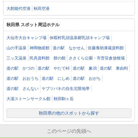
大館能代空港
秋田空港
秋田県 スポット周辺ホテル
大仙市大台キャンプ場
休暇村乳頭温泉郷乳頭キャンプ場
山の手温泉
神岡物産館
道の駅 なかせん
佐藤養助漆蔵資料館
三ッ又温泉
民具資料館 餅の館
ささくら公園・市営笹倉放牧場
道の駅 かづの
道の駅 やたて峠
道の駅 象潟
道の駅 東由利
道の駅 おおうち
道の駅 にしめ
道の駅 おがち
道の駅 さんない
ヤブツバキの自生北限地帯
大湯ストーンサークル館
秋田駒ヶ岳
秋田県の他のスポットから探す
このページの先頭へ