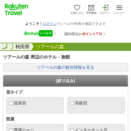
お気に入り
予約確認
ログイン
メニュー
全国
全国
秋田県
ツアールの森
ツアールの森 周辺のホテル・旅館
ツアールの森の観光情報を見る
[絞り込み]
宿タイプ
温泉宿
高級宿
部屋
禁煙ルーム
インターネット可