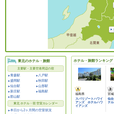
ホテル・旅館ランキング
東北のホテル・旅館
主要駅・主要空港周辺の宿
青森駅
八戸駅
盛岡駅
秋田駅
仙台駅
山形駅
新庄駅
福島駅
福島県
宮城
郡山駅
スパリゾートハワイ
仙台
アンズ ホテルハワ
テル
東北 ホテル・宿 空室カレンダー
イアンズ
本日から2ヶ月間の空室状況