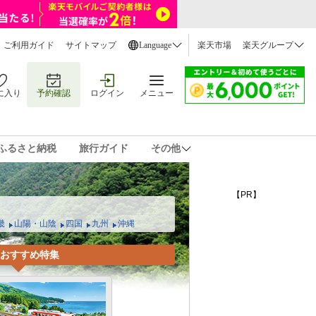
ご利用ガイド
サイトマップ
Language
楽天市場
楽天グループ
に入り
予約確認
ログイン
メニュー
ふるさと納税
旅行ガイド
その他
【PR】
畿
山陽・山陰
四国
九州
沖縄
 おすすめ特集