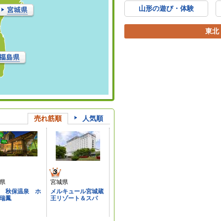
山形の遊び・体験
東北
売れ筋順
人気順
県
宮城県
 秋保温泉 ホ
メルキュール宮城蔵
瑞鳳
王リゾート＆スパ