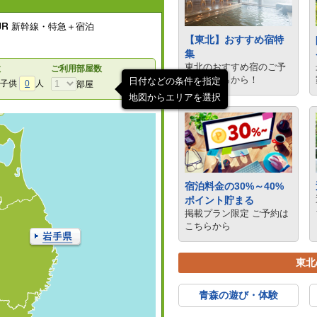
新幹線・特急＋宿泊
【東北】おすすめ宿特
集
東北のおすすめ宿のご予
数
ご利用部屋数
約はこちらから！
日付などの条件を指定
子供
0
人
部屋
地図からエリアを選択
宿泊料金の30%～40%
ポイント貯まる
掲載プラン限定 ご予約は
こちらから
東北
青森の遊び・体験