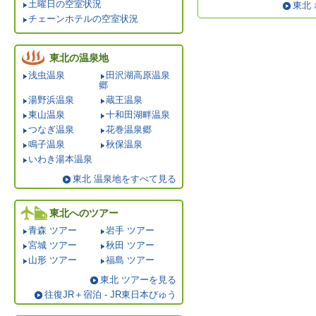
土曜日の空室状況
東北
チェーンホテルの空室状況
東北の温泉地
浅虫温泉
田沢湖高原温泉
郷
湯野浜温泉
蔵王温泉
東山温泉
十和田湖畔温泉
つなぎ温泉
花巻温泉郷
鳴子温泉
秋保温泉
いわき湯本温泉
東北 温泉地をすべて見る
東北へのツアー
青森 ツアー
岩手 ツアー
宮城 ツアー
秋田 ツアー
山形 ツアー
福島 ツアー
東北 ツアーを見る
往復JR＋宿泊 - JR東日本びゅう