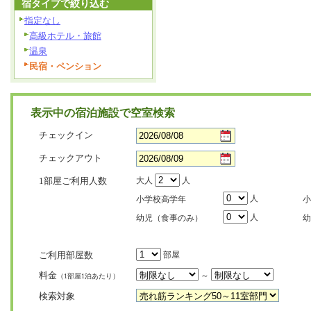
宿タイプで絞り込む
指定なし
高級ホテル・旅館
温泉
民宿・ペンション
表示中の宿泊施設で空室検索
チェックイン
チェックアウト
1部屋ご利用人数
大人
人
人
小学校高学年
小
人
幼児（食事のみ）
幼
ご利用部屋数
部屋
料金
～
（1部屋1泊あたり）
検索対象