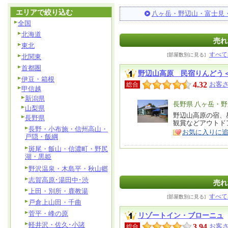
エリアで絞り込む
八ヶ岳・野辺山・富士見
全国
北海道
売れ
東北
すべて
[部屋数別に見る]
北関東
首都圏
野辺山高原 民宿りんどう
伊豆・箱根
4.32
お客さ
総合
甲信越
新潟県
エ
長野県 八ヶ岳・
山梨県
リ
野辺山高原の宿、
特
長野県
観賞などアウトド
ア
徴
長野・小布施・信州高山・
お気に入りに
戸隠・飯綱
斑尾・飯山・信濃町・野尻
湖・黒姫
野沢温泉・木島平・秋山郷
志賀高原･湯田中･渋
売れ
上田・別所・鹿教湯
すべて
[部屋数別に見る]
戸倉上山田・千曲
菅平・峰の原
リゾートイン・ブローニュ
軽井沢・佐久･小諸
3.94
お客さ
総合