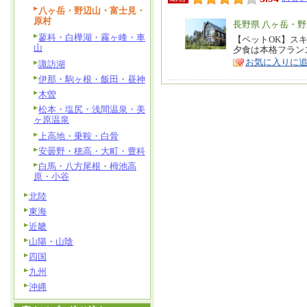
八ヶ岳・野辺山・富士見・
原村
エ
長野県 八ヶ岳・
蓼科・白樺湖・霧ヶ峰・車
リ
【ペットOK】ス
特
山
夕食は本格フラン
ア
徴
お気に入りに
諏訪湖
伊那・駒ヶ根・飯田・昼神
木曽
松本・塩尻・浅間温泉・美
ヶ原温泉
上高地・乗鞍・白骨
安曇野・穂高・大町・豊科
白馬・八方尾根・栂池高
原・小谷
北陸
東海
近畿
山陽・山陰
四国
九州
沖縄