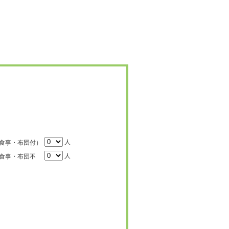
人
食事・布団付）
人
食事・布団不