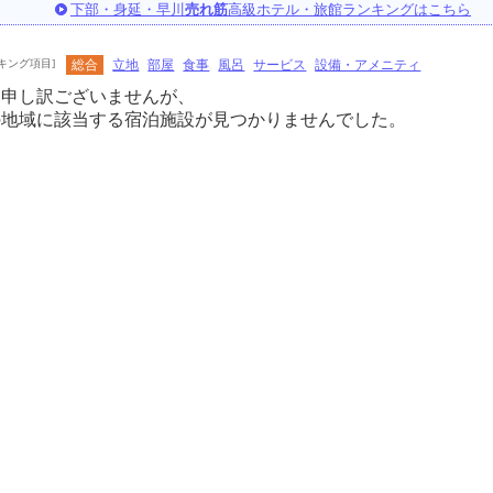
下部・身延・早川
売れ筋
高級ホテル・旅館ランキングはこちら
キング項目]
総合
立地
部屋
食事
風呂
サービス
設備・アメニティ
に申し訳ございませんが、
の地域に該当する宿泊施設が見つかりませんでした。