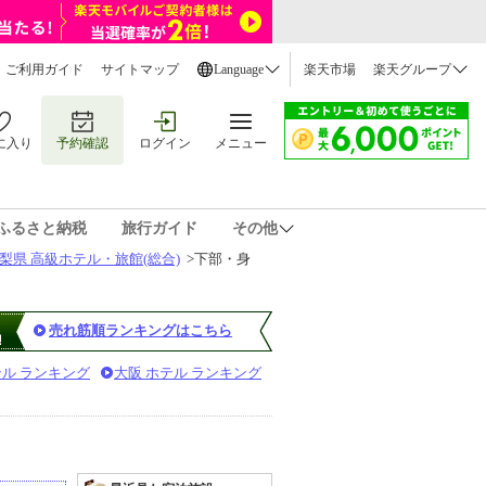
ご利用ガイド
サイトマップ
Language
楽天市場
楽天グループ
に入り
予約確認
ログイン
メニュー
ふるさと納税
旅行ガイド
その他
梨県 高級ホテル・旅館(総合)
>
下部・身
売れ筋順ランキングはこちら
テル ランキング
大阪 ホテル ランキング
）