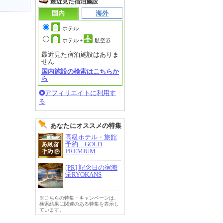
最近見た宿泊施設
国内
海外
ホテル
ホテル
+
航空券
最近見た宿泊施設はありま
せん
国内施設の検索はこちらか
ら
アフィリエイトに利用す
る
あなたにオススメの特集
高級ホテル・旅館
予約 GOLD
PREMIUM
[PR] 記念日の宿海
栄RYOKANS
※こちらの特集・キャンペーンは、
検索結果に関連のある特集を表示し
ています。