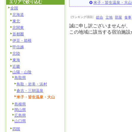
エリアで絞り込む
米子・皆生温泉・大山
全国
北海道
[ランキング項目]
総合
立地
部屋
食事
東北
誠に申し訳ございませんが、
北関東
この地域に該当する宿泊施設
首都圏
伊豆・箱根
甲信越
北陸
東海
近畿
山陽・山陰
鳥取県
鳥取・岩美・浜村
倉吉・三朝温泉
米子・皆生温泉・大山
島根県
岡山県
広島県
山口県
四国