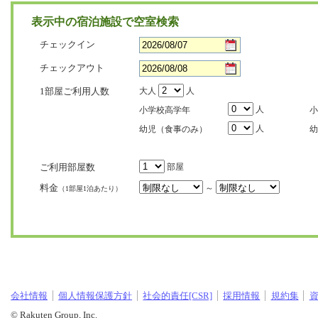
表示中の宿泊施設で空室検索
チェックイン
チェックアウト
1部屋ご利用人数
大人
人
人
小学校高学年
小
人
幼児（食事のみ）
幼
ご利用部屋数
部屋
料金
～
（1部屋1泊あたり）
会社情報
個人情報保護方針
社会的責任[CSR]
採用情報
規約集
© Rakuten Group, Inc.