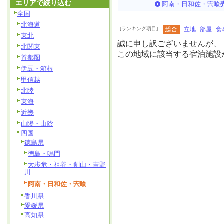
エリアで絞り込む
阿南・日和佐・宍喰
全国
北海道
[ランキング項目]
総合
立地
部屋
食
東北
誠に申し訳ございませんが、
北関東
この地域に該当する宿泊施設
首都圏
伊豆・箱根
甲信越
北陸
東海
近畿
山陽・山陰
四国
徳島県
徳島・鳴門
大歩危・祖谷・剣山・吉野
川
阿南・日和佐・宍喰
香川県
愛媛県
高知県